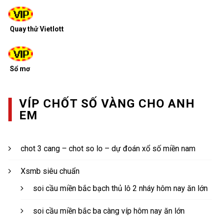
Quay thử Vietlott
Sổ mơ
VÍP CHỐT SỐ VÀNG CHO ANH
EM
chot 3 cang – chot so lo – dự đoán xổ số miền nam
Xsmb siêu chuẩn
soi cầu miền bắc bạch thủ lô 2 nháy hôm nay ăn lớn
soi cầu miền bắc ba càng víp hôm nay ăn lớn