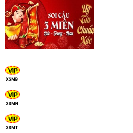
XSMB
XSMN
XSMT