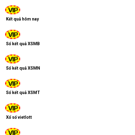
Kết quả hôm nay
Sổ kết quả XSMB
Sổ kết quả XSMN
Sổ kết quả XSMT
Xổ số vietlott