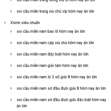
soi cầu miền trung xíu chủ víp hôm nay ăn lớn
Xsmn siêu chuẩn
soi cầu miền nam bao lô hôm nay ăn lớn
soi cầu miền nam cặp xíu chủ hôm nay ăn lớn
soi cầu miền nam đặc biệt hôm nay ăn lớn
soi cầu miền nam giải tám hôm nay ăn lớn
soi cầu miền nam lô 3 số giải 8 hôm nay ăn lớn
soi cầu miền nam sớ đầu đuôi giải 8 hôm nay ăn lớn
soi cầu miền nam sớ đầu đuôi giải đặc biệt hôm nay
ăn lớn