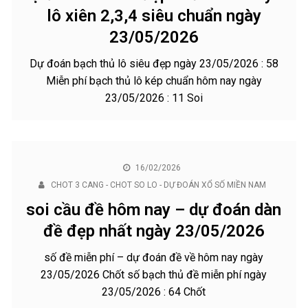
lô xiên 2,3,4 siêu chuẩn ngày
23/05/2026
Dự đoán bạch thủ lô siêu đẹp ngày 23/05/2026 : 58
Miễn phí bạch thủ lô kép chuẩn hôm nay ngày
23/05/2026 : 11 Soi
16/02/2026
CHOT 3 CANG - CHOT SO LO - DỰ ĐOÁN XỔ SỐ MIỀN NAM
soi cầu đề hôm nay – dự đoán dàn
đề đẹp nhất ngày 23/05/2026
số đề miễn phí – dự đoán đề về hôm nay ngày
23/05/2026 Chốt số bạch thủ đề miễn phí ngày
23/05/2026 : 64 Chốt