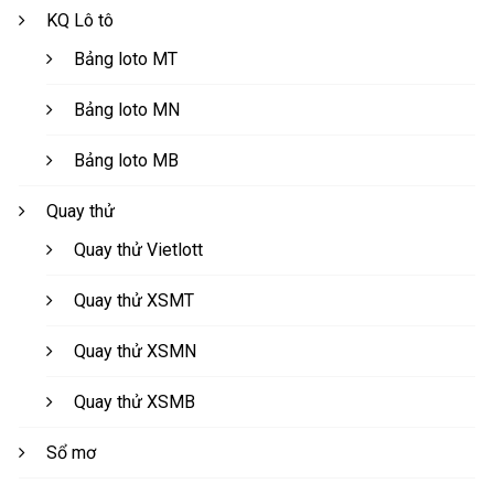
KQ Lô tô
Bảng loto MT
Bảng loto MN
Bảng loto MB
Quay thử
Quay thử Vietlott
Quay thử XSMT
Quay thử XSMN
Quay thử XSMB
Sổ mơ