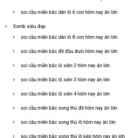
soi cầu miền bắc dàn lô 6 con hôm nay ăn lớn
Xsmb siêu đẹp
soi cầu miền bắc dàn lô 8 con hôm nay ăn lớn
soi cầu miền bắc đề đầu đuôi hôm nay ăn lớn
soi cầu miền bắc lô xiên 2 hôm nay ăn lớn
soi cầu miền bắc lô xiên 3 hôm nay ăn lớn
soi cầu miền bắc lô xiên 4 hôm nay ăn lớn
soi cầu miền bắc song thủ đề hôm nay ăn lớn
soi cầu miền bắc song thủ lô hôm nay ăn lớn
soi cầu miền bắc song thủ lô kép hôm nay ăn lớn