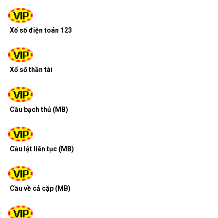
Xổ số điện toán 123
Xổ số thần tài
Cầu bạch thủ (MB)
Cầu lật liên tục (MB)
Cầu về cả cặp (MB)