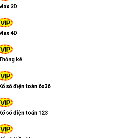
Max 3D
Max 4D
Thống kê
Xổ số điện toán 6x36
Xổ số điện toán 123