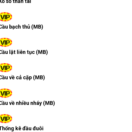
Xổ số thần tài
Cầu bạch thủ (MB)
Cầu lật liên tục (MB)
Cầu về cả cặp (MB)
Cầu về nhiều nháy (MB)
Thống kê đầu đuôi