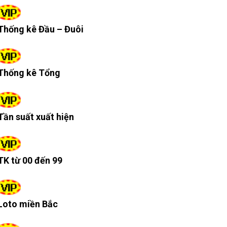
Thống kê Đầu – Đuôi
Thống kê Tổng
Tần suất xuất hiện
TK từ 00 đến 99
Loto miền Bắc