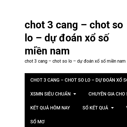
chot 3 cang – chot so
lo – dự đoán xổ số
miền nam
chot 3 cang – chot so lo – dự đoán xổ số miền nam
CHOT 3 CANG – CHOT SO LO – DỰ ĐOÁN XỔ 
XSMN SIÊU CHUẨN
CHUYÊN GIA CHO 
KẾT QUẢ HÔM NAY
SỔ KẾT QUẢ
SỔ MƠ