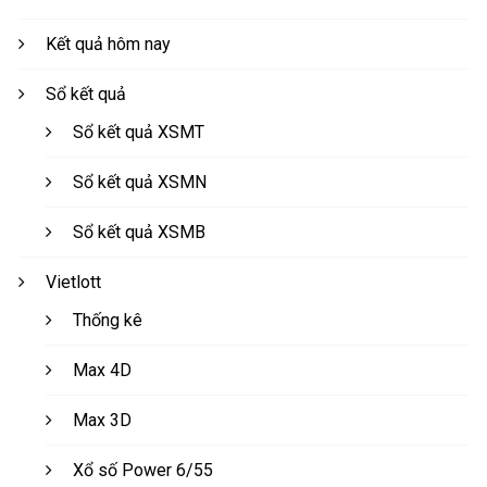
Kết quả hôm nay
Sổ kết quả
Sổ kết quả XSMT
Sổ kết quả XSMN
Sổ kết quả XSMB
Vietlott
Thống kê
Max 4D
Max 3D
Xổ số Power 6/55