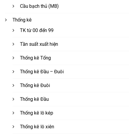
Cầu bạch thủ (MB)
Thống kê
TK từ 00 đến 99
Tần suất xuất hiện
Thống kê Tổng
Thống kê Đầu – Đuôi
Thống kê Đuôi
Thống kê Đầu
Thống kê lô kép
Thống kê lô xiên