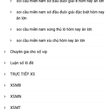
soi cầu miền nam sớ đầu đuôi giải 8 hôm nay ăn lớn
soi cầu miền nam sớ đầu đuôi giải đặc biệt hôm nay
ăn lớn
soi cầu miền nam song thủ lô hôm nay ăn lớn
soi cầu miền nam xíu chủ hôm nay ăn lớn
Chuyên gia cho số vip
Luận số lô đề
TRỰC TIẾP XS
XSMB
XSMN
XSMT