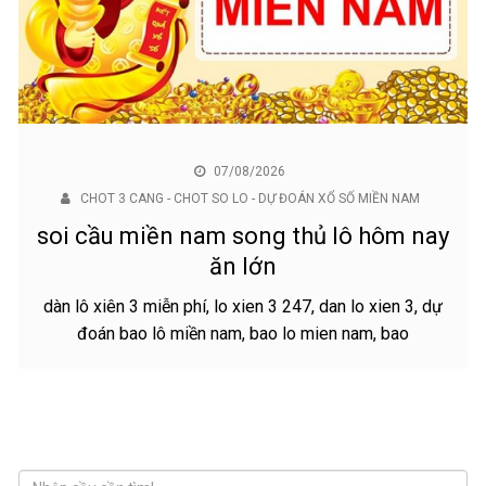
07/08/2026
CHOT 3 CANG - CHOT SO LO - DỰ ĐOÁN XỔ SỐ MIỀN NAM
soi cầu miền nam song thủ lô hôm nay
ăn lớn
dàn lô xiên 3 miễn phí, lo xien 3 247, dan lo xien 3, dự
đoán bao lô miền nam, bao lo mien nam, bao