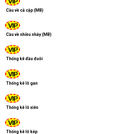
Cầu về cả cặp (MB)
Cầu về nhiều nháy (MB)
Thống kê đầu đuôi
Thống kê lô gan
Thống kê lô xiên
Thống kê lô kép