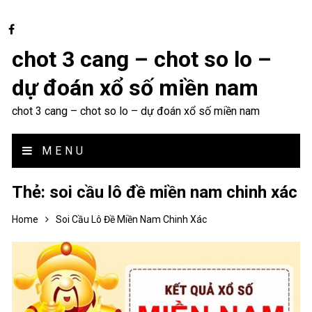
chot 3 cang – chot so lo –
dự đoán xổ số miền nam
chot 3 cang – chot so lo – dự đoán xổ số miền nam
MENU
Thẻ:
soi cầu lô đề miền nam chinh xác
Home
Soi Cầu Lô Đề Miền Nam Chinh Xác