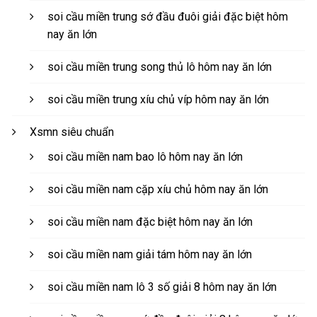
soi cầu miền trung sớ đầu đuôi giải đặc biệt hôm
nay ăn lớn
soi cầu miền trung song thủ lô hôm nay ăn lớn
soi cầu miền trung xíu chủ víp hôm nay ăn lớn
Xsmn siêu chuẩn
soi cầu miền nam bao lô hôm nay ăn lớn
soi cầu miền nam cặp xíu chủ hôm nay ăn lớn
soi cầu miền nam đặc biệt hôm nay ăn lớn
soi cầu miền nam giải tám hôm nay ăn lớn
soi cầu miền nam lô 3 số giải 8 hôm nay ăn lớn