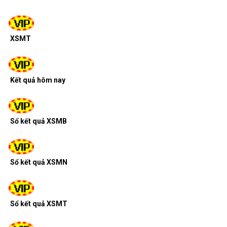
XSMT
Kết quả hôm nay
Sổ kết quả XSMB
Sổ kết quả XSMN
Sổ kết quả XSMT