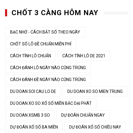
CHỐT 3 CÀNG HÔM NAY
BẠC NHỚ - CÁCH BẮT SỐ THEO NGÀY
CHỐT SỐ LÔ ĐỀ CHUẨN MIỄN PHÍ
CÁCH TÍNH LÔ CHUẨN
CÁCH TÍNH LÔ DE 2021
CÁCH ĐÁNH LÔ NGÀY NÀO CŨNG TRÚNG
CÁCH ĐÁNH ĐỀ NGÀY NÀO CŨNG TRÚNG
DU DOAN SOI CAU LO DE
DU DOAN XO SO MIEN TRUNG
DU DOAN XO SO XỔ SỐ MIỀN BẮC DẠI PHÁT
DU DOAN XSMB 3 SO
DỰ ĐOÁN CHUẨN NGAY
DỰ ĐOÁN XỔ SỐ BA MIỀN
DỰ ĐOÁN XỔ SỐ CHIỀU NAY