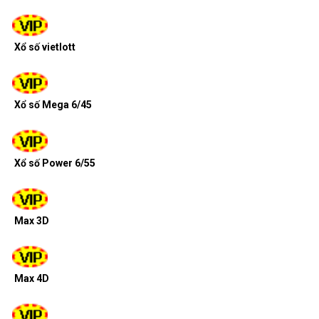
Xổ số vietlott
Xổ số Mega 6/45
Xổ số Power 6/55
Max 3D
Max 4D