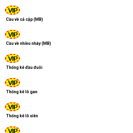
Cầu về cả cặp (MB)
Cầu về nhiều nháy (MB)
Thống kê đầu đuôi
Thống kê lô gan
Thống kê lô xiên