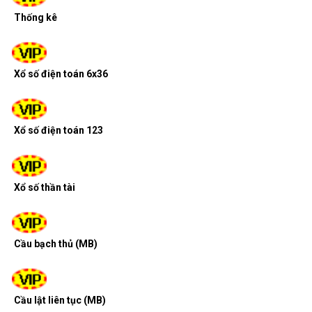
Thống kê
Xổ số điện toán 6x36
Xổ số điện toán 123
Xổ số thần tài
Cầu bạch thủ (MB)
Cầu lật liên tục (MB)