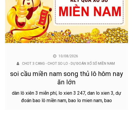
10/08/2026
CHOT 3 CANG - CHOT SO LO - DỰ ĐOÁN XỔ SỐ MIỀN NAM
soi cầu miền nam song thủ lô hôm nay
ăn lớn
dàn lô xiên 3 miễn phí, lo xien 3 247, dan lo xien 3, dự
đoán bao lô miền nam, bao lo mien nam, bao