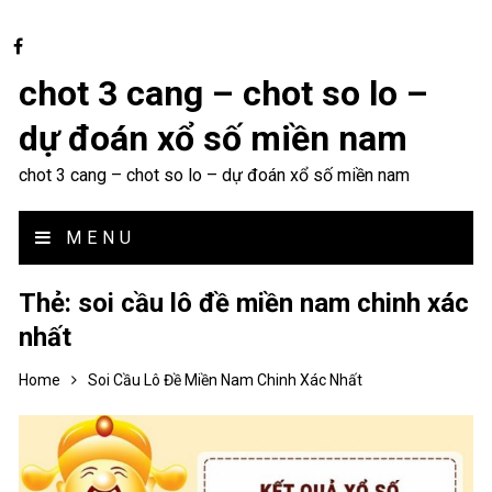
chot 3 cang – chot so lo –
dự đoán xổ số miền nam
chot 3 cang – chot so lo – dự đoán xổ số miền nam
MENU
Thẻ:
soi cầu lô đề miền nam chinh xác
nhất
Home
Soi Cầu Lô Đề Miền Nam Chinh Xác Nhất