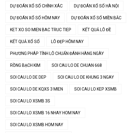
DỰ ĐOÁN XỔ SỐ CHÍNH XÁC
DỰ ĐOÁN XỔ SỐ HÀ NỘI
DỰ ĐOÁN XỔ SỐ HÔM NAY
DỰ ĐOÁN XỔ SỐ MIỀN BẮC
KET XO SO MIEN BAC TRUC TIEP
KẾT QUẢ LÔ ĐỀ
KẾT QUẢ XỔ SỐ
LÔ ĐẸP HÔM NAY
PHƯƠNG PHÁP TÍNH LÔ CHUẨN ĐÁNH HÀNG NGÀY
RỒNG BẠCH KIM
SOI CAU LO DE CHUAN 668
SOI CAU LO DE DEP
SOI CAU LO DE KHUNG 3 NGAY
SOI CAU LO DE KQXS 3 MIEN
SOI CAU LO KEP XSMB
SOI CAU LO XSMB 3S
SOI CAU LO XSMB 16 NHAY HOM NAY
SOI CAU LO XSMB HOM NAY