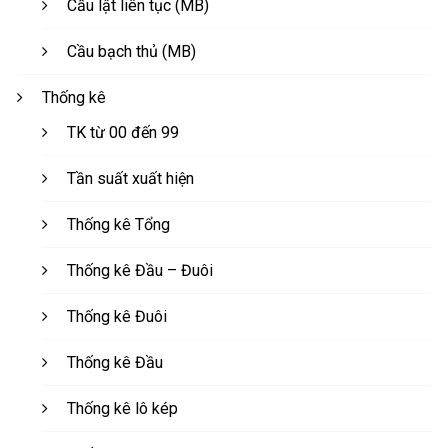
Cầu lật liên tục (MB)
Cầu bạch thủ (MB)
Thống kê
TK từ 00 đến 99
Tần suất xuất hiện
Thống kê Tổng
Thống kê Đầu – Đuôi
Thống kê Đuôi
Thống kê Đầu
Thống kê lô kép