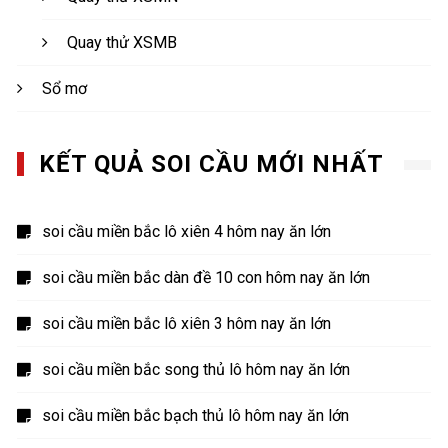
Quay thử XSMB
Sổ mơ
KẾT QUẢ SOI CẦU MỚI NHẤT
soi cầu miền bắc lô xiên 4 hôm nay ăn lớn
soi cầu miền bắc dàn đề 10 con hôm nay ăn lớn
soi cầu miền bắc lô xiên 3 hôm nay ăn lớn
soi cầu miền bắc song thủ lô hôm nay ăn lớn
soi cầu miền bắc bạch thủ lô hôm nay ăn lớn