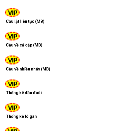
Cầu lật liên tục (MB)
Cầu về cả cặp (MB)
Cầu về nhiều nháy (MB)
Thống kê đầu đuôi
Thống kê lô gan