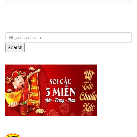
Search