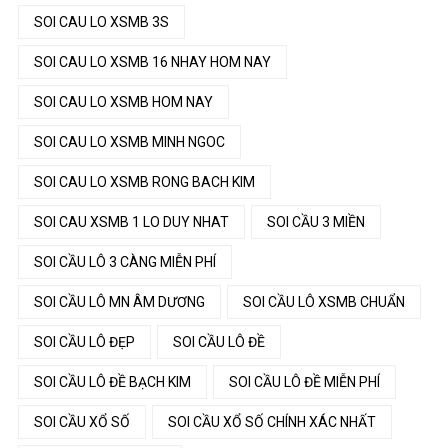
SOI CAU LO XSMB 3S
SOI CAU LO XSMB 16 NHAY HOM NAY
SOI CAU LO XSMB HOM NAY
SOI CAU LO XSMB MINH NGOC
SOI CAU LO XSMB RONG BACH KIM
SOI CAU XSMB 1 LO DUY NHAT
SOI CẦU 3 MIỀN
SOI CẦU LÔ 3 CÀNG MIỄN PHÍ
SOI CẦU LÔ MN ÂM DƯƠNG
SOI CẦU LÔ XSMB CHUẨN
SOI CẦU LÔ ĐẸP
SOI CẦU LÔ ĐỀ
SOI CẦU LÔ ĐỀ BẠCH KIM
SOI CẦU LÔ ĐỀ MIỄN PHÍ
SOI CẦU XỔ SỐ
SOI CẦU XỔ SỐ CHÍNH XÁC NHẤT