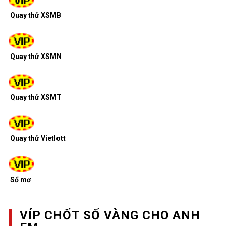
Quay thử XSMB
Quay thử XSMN
Quay thử XSMT
Quay thử Vietlott
Sổ mơ
VÍP CHỐT SỐ VÀNG CHO ANH