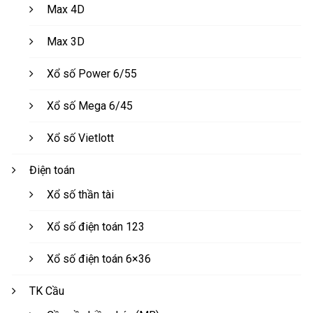
Max 4D
Max 3D
Xổ số Power 6/55
Xổ số Mega 6/45
Xổ số Vietlott
Điện toán
Xổ số thần tài
Xổ số điện toán 123
Xổ số điện toán 6×36
TK Cầu