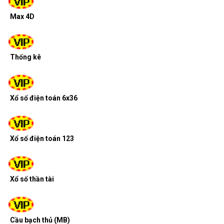
Max 4D
Thống kê
Xổ số điện toán 6x36
Xổ số điện toán 123
Xổ số thần tài
Cầu bạch thủ (MB)