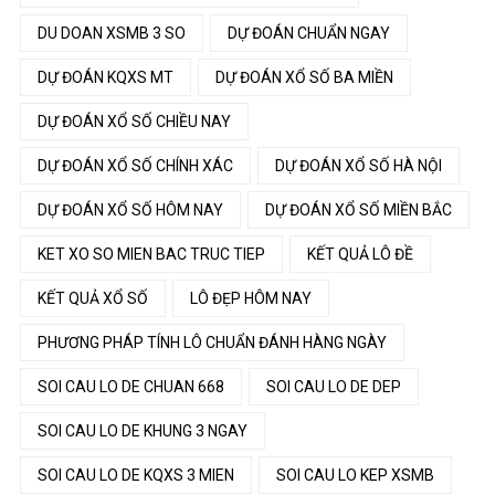
DU DOAN XSMB 3 SO
DỰ ĐOÁN CHUẨN NGAY
DỰ ĐOÁN KQXS MT
DỰ ĐOÁN XỔ SỐ BA MIỀN
DỰ ĐOÁN XỔ SỐ CHIỀU NAY
DỰ ĐOÁN XỔ SỐ CHÍNH XÁC
DỰ ĐOÁN XỔ SỐ HÀ NỘI
DỰ ĐOÁN XỔ SỐ HÔM NAY
DỰ ĐOÁN XỔ SỐ MIỀN BẮC
KET XO SO MIEN BAC TRUC TIEP
KẾT QUẢ LÔ ĐỀ
KẾT QUẢ XỔ SỐ
LÔ ĐẸP HÔM NAY
PHƯƠNG PHÁP TÍNH LÔ CHUẨN ĐÁNH HÀNG NGÀY
SOI CAU LO DE CHUAN 668
SOI CAU LO DE DEP
SOI CAU LO DE KHUNG 3 NGAY
SOI CAU LO DE KQXS 3 MIEN
SOI CAU LO KEP XSMB