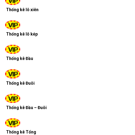
Thống kê lô xiên
Thống kê lô kép
Thống kê Đầu
Thống kê Đuôi
Thống kê Đầu – Đuôi
Thống kê Tổng