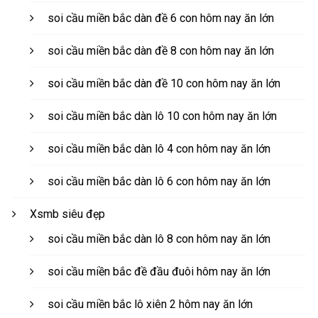
soi cầu miền bắc dàn đề 6 con hôm nay ăn lớn
soi cầu miền bắc dàn đề 8 con hôm nay ăn lớn
soi cầu miền bắc dàn đề 10 con hôm nay ăn lớn
soi cầu miền bắc dàn lô 10 con hôm nay ăn lớn
soi cầu miền bắc dàn lô 4 con hôm nay ăn lớn
soi cầu miền bắc dàn lô 6 con hôm nay ăn lớn
Xsmb siêu đẹp
soi cầu miền bắc dàn lô 8 con hôm nay ăn lớn
soi cầu miền bắc đề đầu đuôi hôm nay ăn lớn
soi cầu miền bắc lô xiên 2 hôm nay ăn lớn