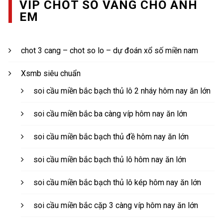
VÍP CHỐT SỐ VÀNG CHO ANH
EM
chot 3 cang – chot so lo – dự đoán xổ số miền nam
Xsmb siêu chuẩn
soi cầu miền bắc bạch thủ lô 2 nháy hôm nay ăn lớn
soi cầu miền bắc ba càng víp hôm nay ăn lớn
soi cầu miền bắc bạch thủ đề hôm nay ăn lớn
soi cầu miền bắc bạch thủ lô hôm nay ăn lớn
soi cầu miền bắc bạch thủ lô kép hôm nay ăn lớn
soi cầu miền bắc cặp 3 càng víp hôm nay ăn lớn