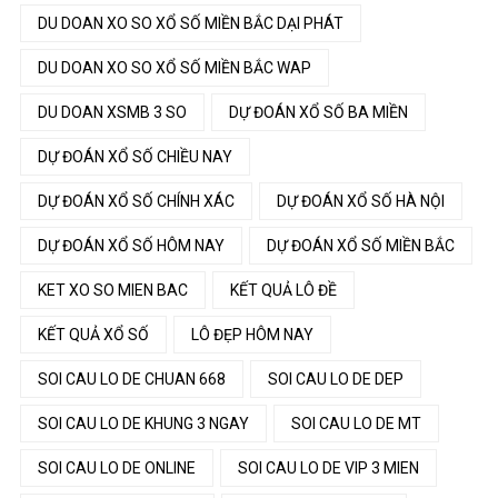
DU DOAN XO SO XỔ SỐ MIỀN BẮC DẠI PHÁT
DU DOAN XO SO XỔ SỐ MIỀN BẮC WAP
DU DOAN XSMB 3 SO
DỰ ĐOÁN XỔ SỐ BA MIỀN
DỰ ĐOÁN XỔ SỐ CHIỀU NAY
DỰ ĐOÁN XỔ SỐ CHÍNH XÁC
DỰ ĐOÁN XỔ SỐ HÀ NỘI
DỰ ĐOÁN XỔ SỐ HÔM NAY
DỰ ĐOÁN XỔ SỐ MIỀN BẮC
KET XO SO MIEN BAC
KẾT QUẢ LÔ ĐỀ
KẾT QUẢ XỔ SỐ
LÔ ĐẸP HÔM NAY
SOI CAU LO DE CHUAN 668
SOI CAU LO DE DEP
SOI CAU LO DE KHUNG 3 NGAY
SOI CAU LO DE MT
SOI CAU LO DE ONLINE
SOI CAU LO DE VIP 3 MIEN