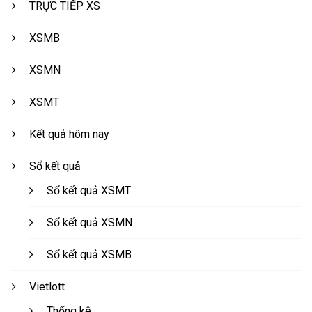
TRỰC TIẾP XS
XSMB
XSMN
XSMT
Kết quả hôm nay
Sổ kết quả
Sổ kết quả XSMT
Sổ kết quả XSMN
Sổ kết quả XSMB
Vietlott
Thống kê