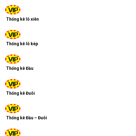
Thống kê lô xiên
Thống kê lô kép
Thống kê Đầu
Thống kê Đuôi
Thống kê Đầu – Đuôi