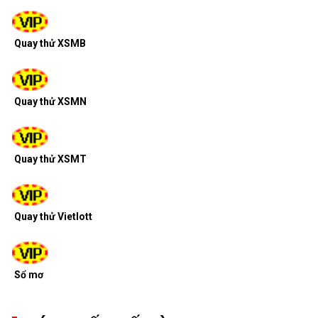
Quay thử XSMB
Quay thử XSMN
Quay thử XSMT
Quay thử Vietlott
Sổ mơ