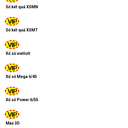
Sổ kết quả XSMN
Sổ kết quả XSMT
Xổ số vietlott
Xổ số Mega 6/45
Xổ số Power 6/55
Max 3D