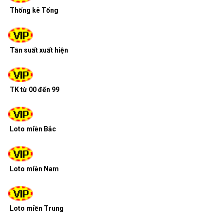
Thống kê Tổng
Tần suất xuất hiện
TK từ 00 đến 99
Loto miền Bắc
Loto miền Nam
Loto miền Trung