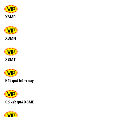
XSMB
XSMN
XSMT
Kết quả hôm nay
Sổ kết quả XSMB