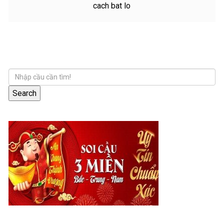
cach bat lo
Search