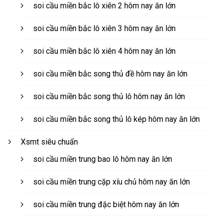
soi cầu miền bắc lô xiên 2 hôm nay ăn lớn
soi cầu miền bắc lô xiên 3 hôm nay ăn lớn
soi cầu miền bắc lô xiên 4 hôm nay ăn lớn
soi cầu miền bắc song thủ đề hôm nay ăn lớn
soi cầu miền bắc song thủ lô hôm nay ăn lớn
soi cầu miền bắc song thủ lô kép hôm nay ăn lớn
Xsmt siêu chuẩn
soi cầu miền trung bao lô hôm nay ăn lớn
soi cầu miền trung cặp xíu chủ hôm nay ăn lớn
soi cầu miền trung đặc biệt hôm nay ăn lớn