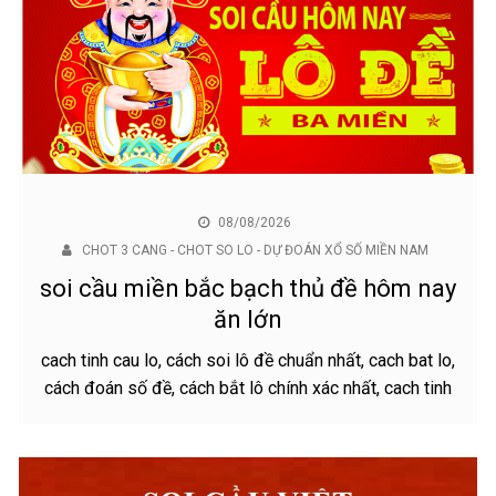
08/08/2026
CHOT 3 CANG - CHOT SO LO - DỰ ĐOÁN XỔ SỐ MIỀN NAM
soi cầu miền bắc bạch thủ đề hôm nay
ăn lớn
cach tinh cau lo, cách soi lô đề chuẩn nhất, cach bat lo,
cách đoán số đề, cách bắt lô chính xác nhất, cach tinh