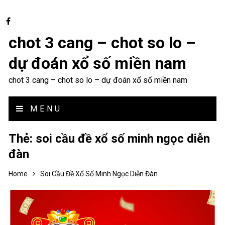
chot 3 cang – chot so lo –
dự đoán xổ số miền nam
chot 3 cang – chot so lo – dự đoán xổ số miền nam
MENU
Thẻ:
soi cầu đề xổ số minh ngọc diễn
đàn
Home
Soi Cầu Đề Xổ Số Minh Ngọc Diễn Đàn