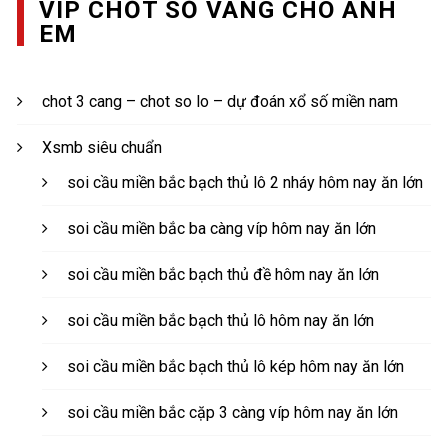
VÍP CHỐT SỐ VÀNG CHO ANH
EM
chot 3 cang – chot so lo – dự đoán xổ số miền nam
Xsmb siêu chuẩn
soi cầu miền bắc bạch thủ lô 2 nháy hôm nay ăn lớn
soi cầu miền bắc ba càng víp hôm nay ăn lớn
soi cầu miền bắc bạch thủ đề hôm nay ăn lớn
soi cầu miền bắc bạch thủ lô hôm nay ăn lớn
soi cầu miền bắc bạch thủ lô kép hôm nay ăn lớn
soi cầu miền bắc cặp 3 càng víp hôm nay ăn lớn