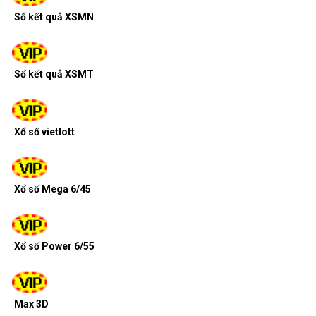
Sổ kết quả XSMN
Sổ kết quả XSMT
Xổ số vietlott
Xổ số Mega 6/45
Xổ số Power 6/55
Max 3D