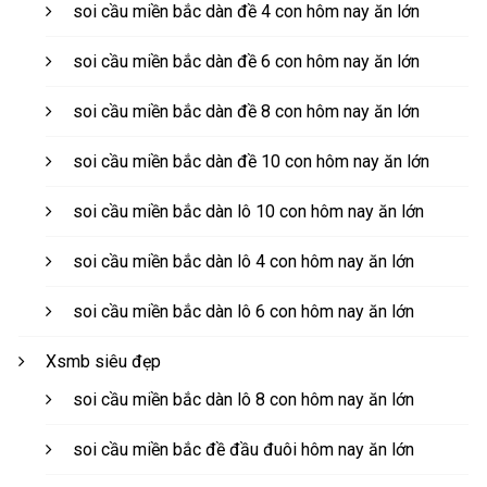
soi cầu miền bắc dàn đề 4 con hôm nay ăn lớn
soi cầu miền bắc dàn đề 6 con hôm nay ăn lớn
soi cầu miền bắc dàn đề 8 con hôm nay ăn lớn
soi cầu miền bắc dàn đề 10 con hôm nay ăn lớn
soi cầu miền bắc dàn lô 10 con hôm nay ăn lớn
soi cầu miền bắc dàn lô 4 con hôm nay ăn lớn
soi cầu miền bắc dàn lô 6 con hôm nay ăn lớn
Xsmb siêu đẹp
soi cầu miền bắc dàn lô 8 con hôm nay ăn lớn
soi cầu miền bắc đề đầu đuôi hôm nay ăn lớn