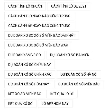
CÁCH TÍNH LÔ CHUẨN
CÁCH TÍNH LÔ DE 2021
CÁCH ĐÁNH LÔ NGÀY NÀO CŨNG TRÚNG
CÁCH ĐÁNH ĐỀ NGÀY NÀO CŨNG TRÚNG
DU DOAN XO SO XỔ SỐ MIỀN BẮC DẠI PHÁT
DU DOAN XO SO XỔ SỐ MIỀN BẮC WAP
DU DOAN XSMB 3 SO
DỰ ĐOÁN XỔ SỐ BA MIỀN
DỰ ĐOÁN XỔ SỐ CHIỀU NAY
DỰ ĐOÁN XỔ SỐ CHÍNH XÁC
DỰ ĐOÁN XỔ SỐ HÀ NỘI
DỰ ĐOÁN XỔ SỐ HÔM NAY
DỰ ĐOÁN XỔ SỐ MIỀN BẮC
KET XO SO MIEN BAC
KẾT QUẢ LÔ ĐỀ
KẾT QUẢ XỔ SỐ
LÔ ĐẸP HÔM NAY