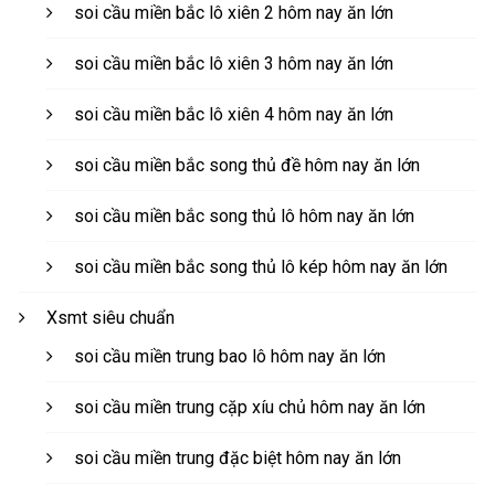
soi cầu miền bắc lô xiên 2 hôm nay ăn lớn
soi cầu miền bắc lô xiên 3 hôm nay ăn lớn
soi cầu miền bắc lô xiên 4 hôm nay ăn lớn
soi cầu miền bắc song thủ đề hôm nay ăn lớn
soi cầu miền bắc song thủ lô hôm nay ăn lớn
soi cầu miền bắc song thủ lô kép hôm nay ăn lớn
Xsmt siêu chuẩn
soi cầu miền trung bao lô hôm nay ăn lớn
soi cầu miền trung cặp xíu chủ hôm nay ăn lớn
soi cầu miền trung đặc biệt hôm nay ăn lớn