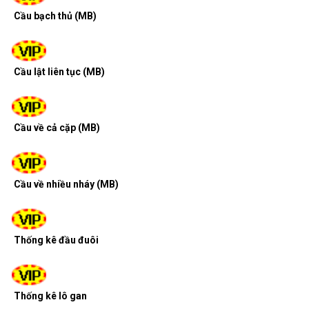
Cầu bạch thủ (MB)
Cầu lật liên tục (MB)
Cầu về cả cặp (MB)
Cầu về nhiều nháy (MB)
Thống kê đầu đuôi
Thống kê lô gan