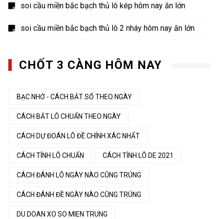
soi cầu miền bắc bạch thủ lô kép hôm nay ăn lớn
soi cầu miền bắc bạch thủ lô 2 nháy hôm nay ăn lớn
CHỐT 3 CÀNG HÔM NAY
BẠC NHỚ - CÁCH BẮT SỐ THEO NGÀY
CÁCH BẮT LÔ CHUẨN THEO NGÀY
CÁCH DỰ ĐOÁN LÔ ĐỀ CHÍNH XÁC NHẤT
CÁCH TÍNH LÔ CHUẨN
CÁCH TÍNH LÔ DE 2021
CÁCH ĐÁNH LÔ NGÀY NÀO CŨNG TRÚNG
CÁCH ĐÁNH ĐỀ NGÀY NÀO CŨNG TRÚNG
DU DOAN XO SO MIEN TRUNG