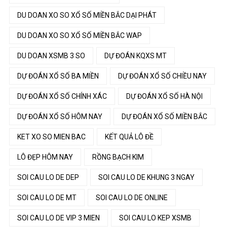
DU DOAN XO SO XỔ SỐ MIỀN BẮC DẠI PHÁT
DU DOAN XO SO XỔ SỐ MIỀN BẮC WAP
DU DOAN XSMB 3 SO
DỰ ĐOÁN KQXS MT
DỰ ĐOÁN XỔ SỐ BA MIỀN
DỰ ĐOÁN XỔ SỐ CHIỀU NAY
DỰ ĐOÁN XỔ SỐ CHÍNH XÁC
DỰ ĐOÁN XỔ SỐ HÀ NỘI
DỰ ĐOÁN XỔ SỐ HÔM NAY
DỰ ĐOÁN XỔ SỐ MIỀN BẮC
KET XO SO MIEN BAC
KẾT QUẢ LÔ ĐỀ
LÔ ĐẸP HÔM NAY
RỒNG BẠCH KIM
SOI CAU LO DE DEP
SOI CAU LO DE KHUNG 3 NGAY
SOI CAU LO DE MT
SOI CAU LO DE ONLINE
SOI CAU LO DE VIP 3 MIEN
SOI CAU LO KEP XSMB