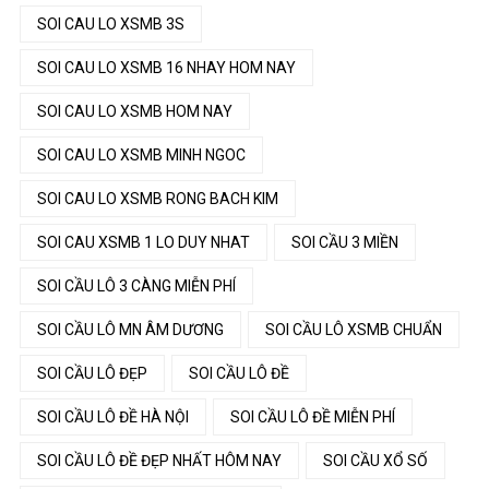
SOI CAU LO XSMB 3S
SOI CAU LO XSMB 16 NHAY HOM NAY
SOI CAU LO XSMB HOM NAY
SOI CAU LO XSMB MINH NGOC
SOI CAU LO XSMB RONG BACH KIM
SOI CAU XSMB 1 LO DUY NHAT
SOI CẦU 3 MIỀN
SOI CẦU LÔ 3 CÀNG MIỄN PHÍ
SOI CẦU LÔ MN ÂM DƯƠNG
SOI CẦU LÔ XSMB CHUẨN
SOI CẦU LÔ ĐẸP
SOI CẦU LÔ ĐỀ
SOI CẦU LÔ ĐỀ HÀ NỘI
SOI CẦU LÔ ĐỀ MIỄN PHÍ
SOI CẦU LÔ ĐỀ ĐẸP NHẤT HÔM NAY
SOI CẦU XỔ SỐ