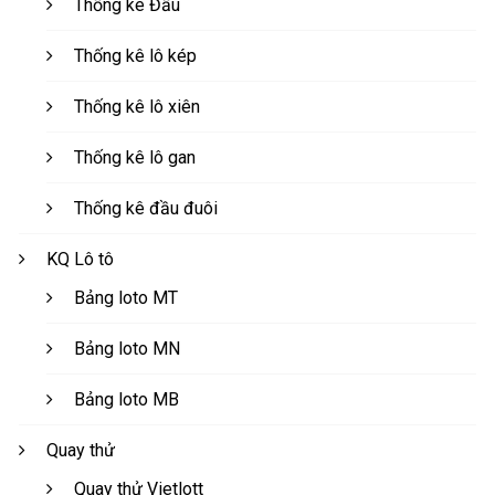
Thống kê Đầu
Thống kê lô kép
Thống kê lô xiên
Thống kê lô gan
Thống kê đầu đuôi
KQ Lô tô
Bảng loto MT
Bảng loto MN
Bảng loto MB
Quay thử
Quay thử Vietlott