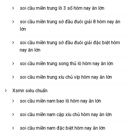
soi cầu miền trung lô 3 số hôm nay ăn lớn
soi cầu miền trung sớ đầu đuôi giải 8 hôm nay ăn
lớn
soi cầu miền trung sớ đầu đuôi giải đặc biệt hôm
nay ăn lớn
soi cầu miền trung song thủ lô hôm nay ăn lớn
soi cầu miền trung xíu chủ víp hôm nay ăn lớn
Xsmn siêu chuẩn
soi cầu miền nam bao lô hôm nay ăn lớn
soi cầu miền nam cặp xíu chủ hôm nay ăn lớn
soi cầu miền nam đặc biệt hôm nay ăn lớn