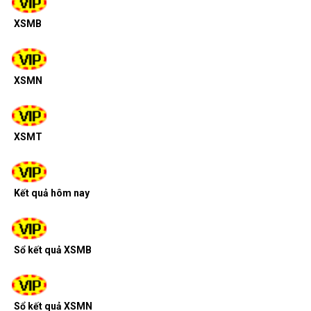
XSMB
XSMN
XSMT
Kết quả hôm nay
Sổ kết quả XSMB
Sổ kết quả XSMN