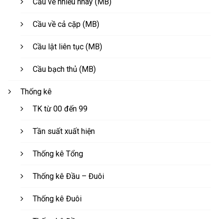
Cầu về nhiều nháy (MB)
Cầu về cả cặp (MB)
Cầu lật liên tục (MB)
Cầu bạch thủ (MB)
Thống kê
TK từ 00 đến 99
Tần suất xuất hiện
Thống kê Tổng
Thống kê Đầu – Đuôi
Thống kê Đuôi