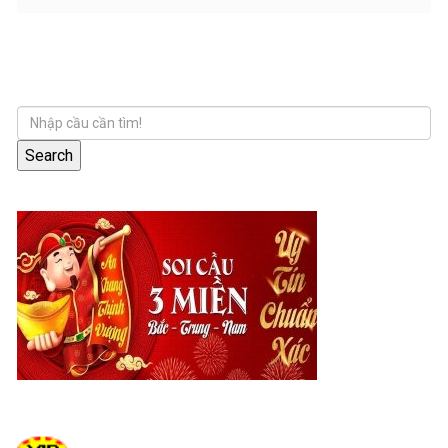
Search