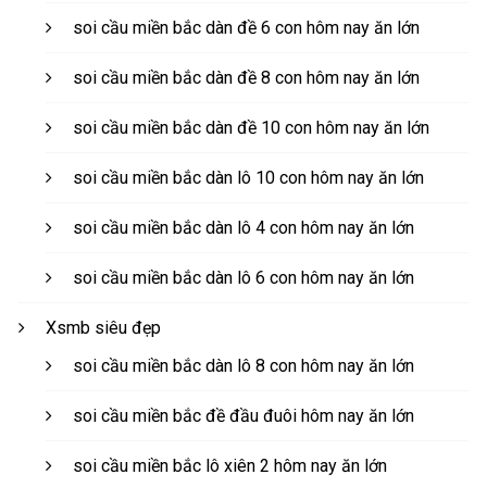
soi cầu miền bắc dàn đề 6 con hôm nay ăn lớn
soi cầu miền bắc dàn đề 8 con hôm nay ăn lớn
soi cầu miền bắc dàn đề 10 con hôm nay ăn lớn
soi cầu miền bắc dàn lô 10 con hôm nay ăn lớn
soi cầu miền bắc dàn lô 4 con hôm nay ăn lớn
soi cầu miền bắc dàn lô 6 con hôm nay ăn lớn
Xsmb siêu đẹp
soi cầu miền bắc dàn lô 8 con hôm nay ăn lớn
soi cầu miền bắc đề đầu đuôi hôm nay ăn lớn
soi cầu miền bắc lô xiên 2 hôm nay ăn lớn