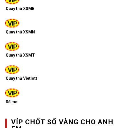
Quay thử XSMB
Quay thử XSMN
Quay thử XSMT
Quay thử Vietlott
Sổ mơ
VÍP CHỐT SỐ VÀNG CHO ANH