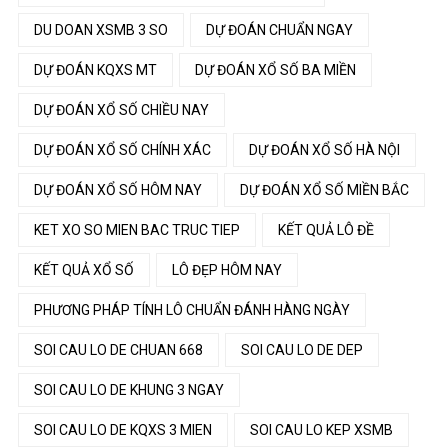
DU DOAN XSMB 3 SO
DỰ ĐOÁN CHUẨN NGAY
DỰ ĐOÁN KQXS MT
DỰ ĐOÁN XỔ SỐ BA MIỀN
DỰ ĐOÁN XỔ SỐ CHIỀU NAY
DỰ ĐOÁN XỔ SỐ CHÍNH XÁC
DỰ ĐOÁN XỔ SỐ HÀ NỘI
DỰ ĐOÁN XỔ SỐ HÔM NAY
DỰ ĐOÁN XỔ SỐ MIỀN BẮC
KET XO SO MIEN BAC TRUC TIEP
KẾT QUẢ LÔ ĐỀ
KẾT QUẢ XỔ SỐ
LÔ ĐẸP HÔM NAY
PHƯƠNG PHÁP TÍNH LÔ CHUẨN ĐÁNH HÀNG NGÀY
SOI CAU LO DE CHUAN 668
SOI CAU LO DE DEP
SOI CAU LO DE KHUNG 3 NGAY
SOI CAU LO DE KQXS 3 MIEN
SOI CAU LO KEP XSMB