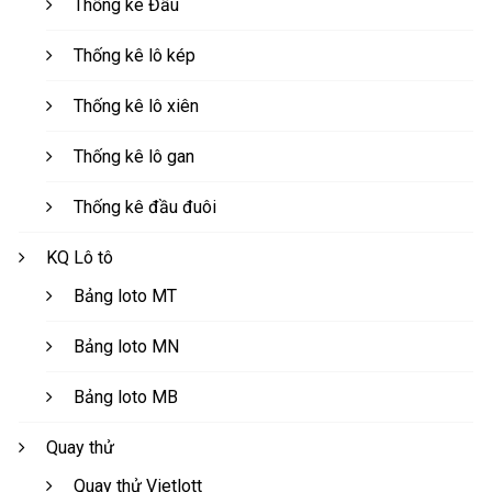
Thống kê Đầu
Thống kê lô kép
Thống kê lô xiên
Thống kê lô gan
Thống kê đầu đuôi
KQ Lô tô
Bảng loto MT
Bảng loto MN
Bảng loto MB
Quay thử
Quay thử Vietlott