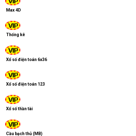
Max 4D
Thống kê
Xổ số điện toán 6x36
Xổ số điện toán 123
Xổ số thần tài
Cầu bạch thủ (MB)