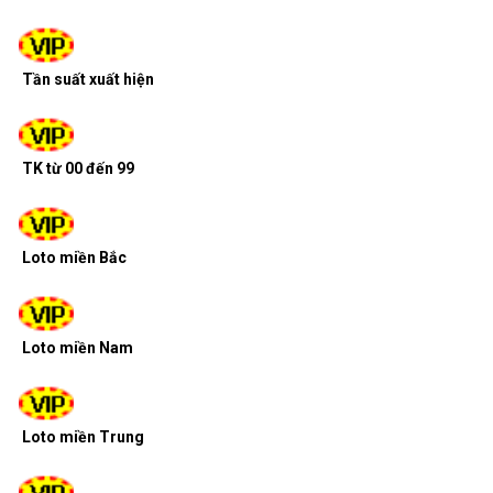
Tần suất xuất hiện
TK từ 00 đến 99
Loto miền Bắc
Loto miền Nam
Loto miền Trung