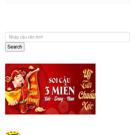
Search