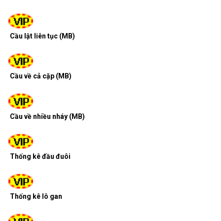
Cầu lật liên tục (MB)
Cầu về cả cặp (MB)
Cầu về nhiều nháy (MB)
Thống kê đầu đuôi
Thống kê lô gan