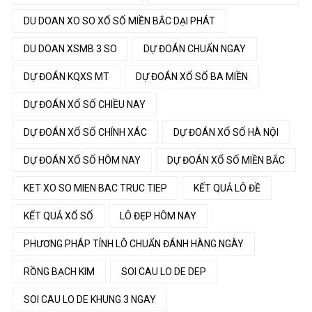
DU DOAN XO SO XỔ SỐ MIỀN BẮC DẠI PHÁT
DU DOAN XSMB 3 SO
DỰ ĐOÁN CHUẨN NGAY
DỰ ĐOÁN KQXS MT
DỰ ĐOÁN XỔ SỐ BA MIỀN
DỰ ĐOÁN XỔ SỐ CHIỀU NAY
DỰ ĐOÁN XỔ SỐ CHÍNH XÁC
DỰ ĐOÁN XỔ SỐ HÀ NỘI
DỰ ĐOÁN XỔ SỐ HÔM NAY
DỰ ĐOÁN XỔ SỐ MIỀN BẮC
KET XO SO MIEN BAC TRUC TIEP
KẾT QUẢ LÔ ĐỀ
KẾT QUẢ XỔ SỐ
LÔ ĐẸP HÔM NAY
PHƯƠNG PHÁP TÍNH LÔ CHUẨN ĐÁNH HÀNG NGÀY
RỒNG BẠCH KIM
SOI CAU LO DE DEP
SOI CAU LO DE KHUNG 3 NGAY