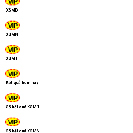
XSMB
XSMN
XSMT
Kết quả hôm nay
Sổ kết quả XSMB
Sổ kết quả XSMN