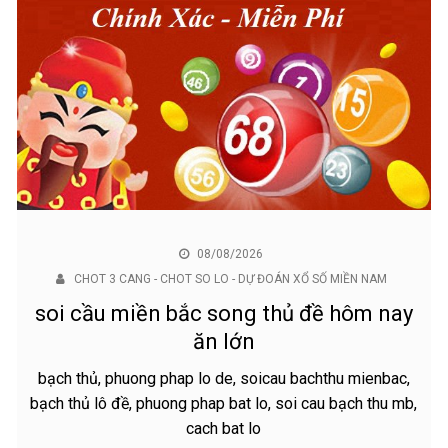
08/08/2026
CHOT 3 CANG - CHOT SO LO - DỰ ĐOÁN XỔ SỐ MIỀN NAM
soi cầu miền bắc song thủ đề hôm nay
ăn lớn
bạch thủ, phuong phap lo de, soicau bachthu mienbac,
bạch thủ lô đề, phuong phap bat lo, soi cau bạch thu mb,
cach bat lo