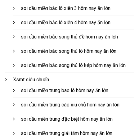
soi cầu miền bắc lô xiên 3 hôm nay ăn lớn
soi cầu miền bắc lô xiên 4 hôm nay ăn lớn
soi cầu miền bắc song thủ đề hôm nay ăn lớn
soi cầu miền bắc song thủ lô hôm nay ăn lớn
soi cầu miền bắc song thủ lô kép hôm nay ăn lớn
Xsmt siêu chuẩn
soi cầu miền trung bao lô hôm nay ăn lớn
soi cầu miền trung cặp xíu chủ hôm nay ăn lớn
soi cầu miền trung đặc biệt hôm nay ăn lớn
soi cầu miền trung giải tám hôm nay ăn lớn