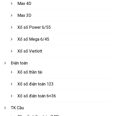
Max 4D
Max 3D
Xổ số Power 6/55
Xổ số Mega 6/45
Xổ số Vietlott
Điện toán
Xổ số thần tài
Xổ số điện toán 123
Xổ số điện toán 6×36
TK Cầu