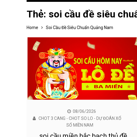
Thẻ:
soi cầu đề siêu ch
Home
Soi Cầu Đề Siêu Chuẩn Quảng Nam
08/06/2026
CHOT 3 CANG - CHOT SO LO - DỰ ĐOÁN XỔ
SỐ MIỀN NAM
soi cầu miền bắc bạch thủ đề