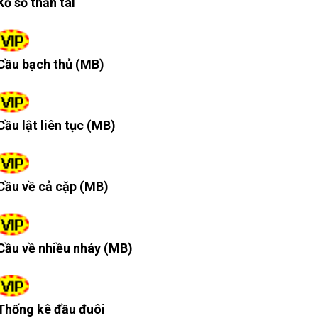
Xổ số thần tài
Cầu bạch thủ (MB)
Cầu lật liên tục (MB)
Cầu về cả cặp (MB)
Cầu về nhiều nháy (MB)
Thống kê đầu đuôi