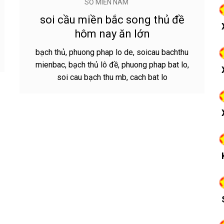
SỐ MIỀN NAM
soi cầu miền bắc song thủ đề
hôm nay ăn lớn
bạch thủ, phuong phap lo de, soicau bachthu
mienbac, bạch thủ lô đề, phuong phap bat lo,
soi cau bạch thu mb, cach bat lo