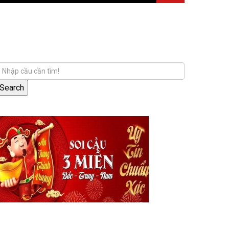
Search