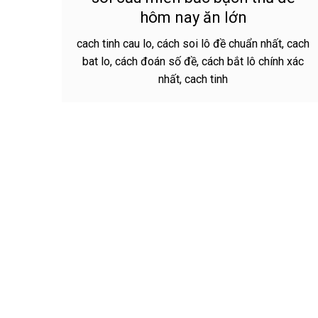
hôm nay ăn lớn
cach tinh cau lo, cách soi lô đề chuẩn nhất, cach
bat lo, cách đoán số đề, cách bắt lô chính xác
nhất, cach tinh