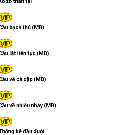
Xổ số thần tài
Cầu bạch thủ (MB)
Cầu lật liên tục (MB)
Cầu về cả cặp (MB)
Cầu về nhiều nháy (MB)
Thống kê đầu đuôi