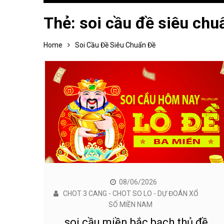
Thẻ:
soi cầu đề siêu chu
Home
Soi Cầu Đề Siêu Chuẩn Đề
08/06/2026
CHOT 3 CANG - CHOT SO LO - DỰ ĐOÁN XỔ
SỐ MIỀN NAM
soi cầu miền bắc bạch thủ đề