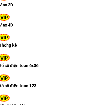
Max 3D
Max 4D
Thống kê
Xổ số điện toán 6x36
Xổ số điện toán 123