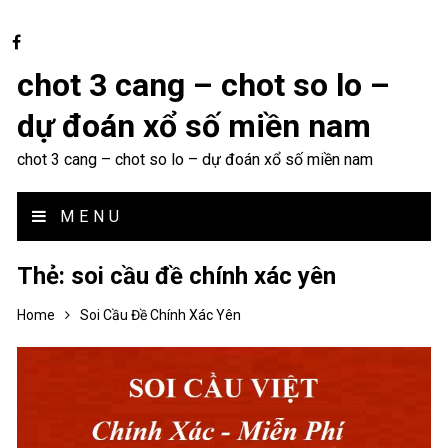
chot 3 cang – chot so lo –
dự đoán xổ số miền nam
chot 3 cang – chot so lo – dự đoán xổ số miền nam
MENU
Thẻ:
soi cầu đề chính xác yên
Home
Soi Cầu Đề Chính Xác Yên