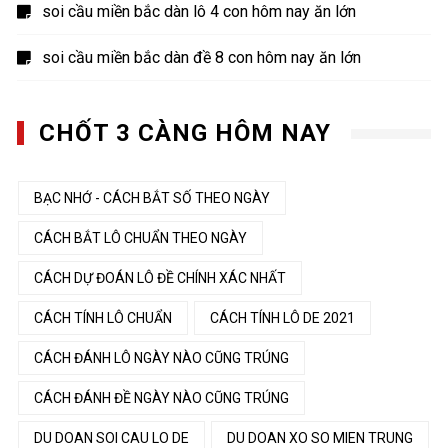
soi cầu miền bắc dàn lô 4 con hôm nay ăn lớn
soi cầu miền bắc dàn đề 8 con hôm nay ăn lớn
CHỐT 3 CÀNG HÔM NAY
BẠC NHỚ - CÁCH BẮT SỐ THEO NGÀY
CÁCH BẮT LÔ CHUẨN THEO NGÀY
CÁCH DỰ ĐOÁN LÔ ĐỀ CHÍNH XÁC NHẤT
CÁCH TÍNH LÔ CHUẨN
CÁCH TÍNH LÔ DE 2021
CÁCH ĐÁNH LÔ NGÀY NÀO CŨNG TRÚNG
CÁCH ĐÁNH ĐỀ NGÀY NÀO CŨNG TRÚNG
DU DOAN SOI CAU LO DE
DU DOAN XO SO MIEN TRUNG