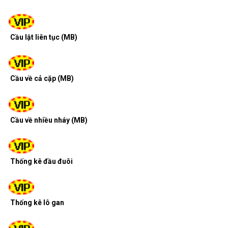
Cầu lật liên tục (MB)
Cầu về cả cặp (MB)
Cầu về nhiều nháy (MB)
Thống kê đầu đuôi
Thống kê lô gan