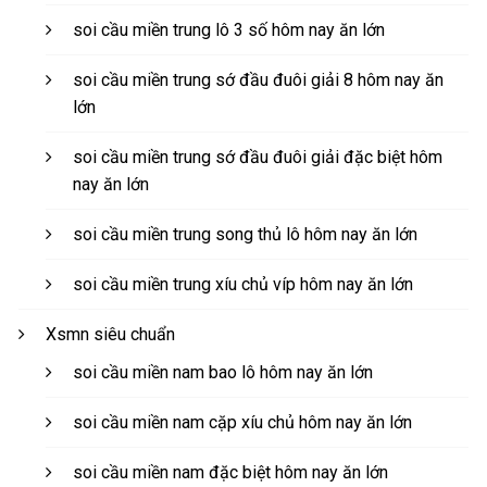
soi cầu miền trung lô 3 số hôm nay ăn lớn
soi cầu miền trung sớ đầu đuôi giải 8 hôm nay ăn
lớn
soi cầu miền trung sớ đầu đuôi giải đặc biệt hôm
nay ăn lớn
soi cầu miền trung song thủ lô hôm nay ăn lớn
soi cầu miền trung xíu chủ víp hôm nay ăn lớn
Xsmn siêu chuẩn
soi cầu miền nam bao lô hôm nay ăn lớn
soi cầu miền nam cặp xíu chủ hôm nay ăn lớn
soi cầu miền nam đặc biệt hôm nay ăn lớn