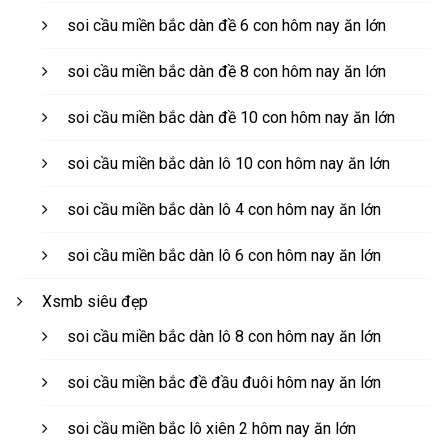
soi cầu miền bắc dàn đề 6 con hôm nay ăn lớn
soi cầu miền bắc dàn đề 8 con hôm nay ăn lớn
soi cầu miền bắc dàn đề 10 con hôm nay ăn lớn
soi cầu miền bắc dàn lô 10 con hôm nay ăn lớn
soi cầu miền bắc dàn lô 4 con hôm nay ăn lớn
soi cầu miền bắc dàn lô 6 con hôm nay ăn lớn
Xsmb siêu đẹp
soi cầu miền bắc dàn lô 8 con hôm nay ăn lớn
soi cầu miền bắc đề đầu đuôi hôm nay ăn lớn
soi cầu miền bắc lô xiên 2 hôm nay ăn lớn