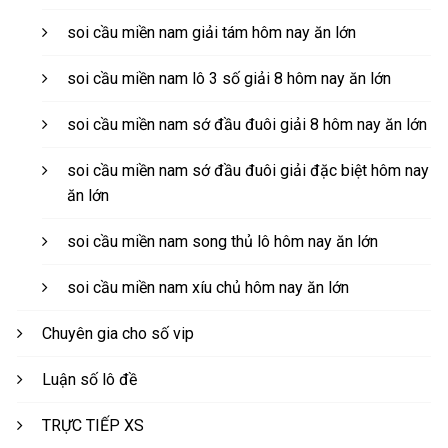
soi cầu miền nam giải tám hôm nay ăn lớn
soi cầu miền nam lô 3 số giải 8 hôm nay ăn lớn
soi cầu miền nam sớ đầu đuôi giải 8 hôm nay ăn lớn
soi cầu miền nam sớ đầu đuôi giải đặc biệt hôm nay
ăn lớn
soi cầu miền nam song thủ lô hôm nay ăn lớn
soi cầu miền nam xíu chủ hôm nay ăn lớn
Chuyên gia cho số vip
Luận số lô đề
TRỰC TIẾP XS