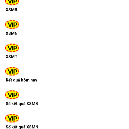
XSMB
XSMN
XSMT
Kết quả hôm nay
Sổ kết quả XSMB
Sổ kết quả XSMN