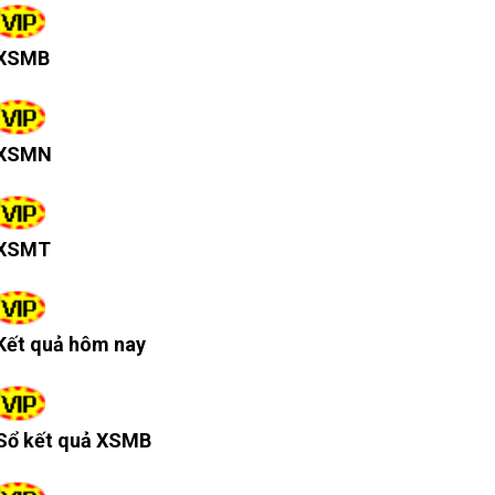
XSMB
XSMN
XSMT
Kết quả hôm nay
Sổ kết quả XSMB