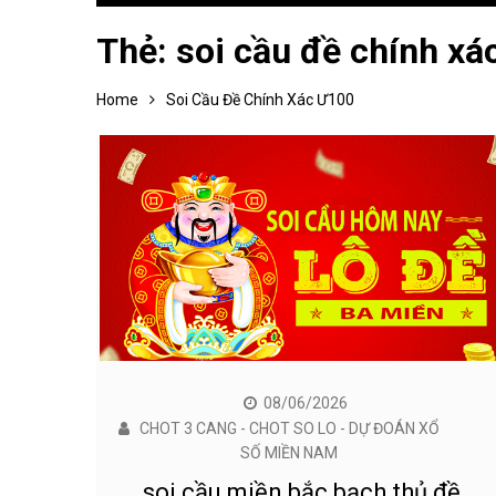
Thẻ:
soi cầu đề chính xá
Home
Soi Cầu Đề Chính Xác Ư100
08/06/2026
CHOT 3 CANG - CHOT SO LO - DỰ ĐOÁN XỔ
SỐ MIỀN NAM
soi cầu miền bắc bạch thủ đề