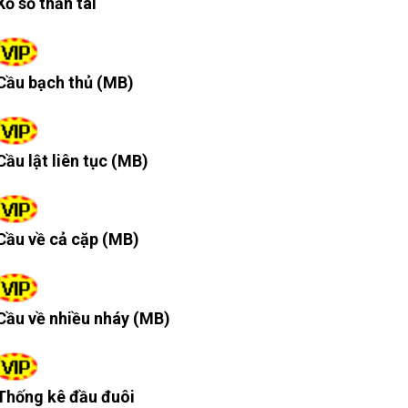
Xổ số thần tài
Cầu bạch thủ (MB)
Cầu lật liên tục (MB)
Cầu về cả cặp (MB)
Cầu về nhiều nháy (MB)
Thống kê đầu đuôi