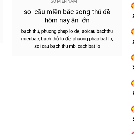
SỐ MIỀN NAM
soi cầu miền bắc song thủ đề
hôm nay ăn lớn
bạch thủ, phuong phap lo de, soicau bachthu
mienbac, bạch thủ lô đề, phuong phap bat lo,
soi cau bạch thu mb, cach bat lo