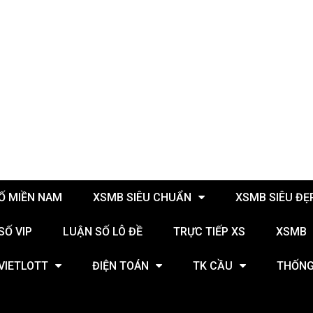
SỐ MIỀN NAM
XSMB SIÊU CHUẨN
XSMB SIÊU ĐẸ
SỐ VIP
LUẬN SỐ LÔ ĐỀ
TRỰC TIẾP XS
XSMB
VIETLOTT
ĐIỆN TOÁN
TK CẦU
THỐNG