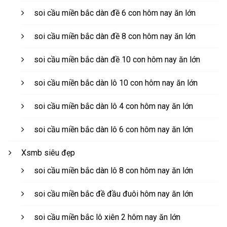
soi cầu miền bắc dàn đề 6 con hôm nay ăn lớn
soi cầu miền bắc dàn đề 8 con hôm nay ăn lớn
soi cầu miền bắc dàn đề 10 con hôm nay ăn lớn
soi cầu miền bắc dàn lô 10 con hôm nay ăn lớn
soi cầu miền bắc dàn lô 4 con hôm nay ăn lớn
soi cầu miền bắc dàn lô 6 con hôm nay ăn lớn
Xsmb siêu đẹp
soi cầu miền bắc dàn lô 8 con hôm nay ăn lớn
soi cầu miền bắc đề đầu đuôi hôm nay ăn lớn
soi cầu miền bắc lô xiên 2 hôm nay ăn lớn