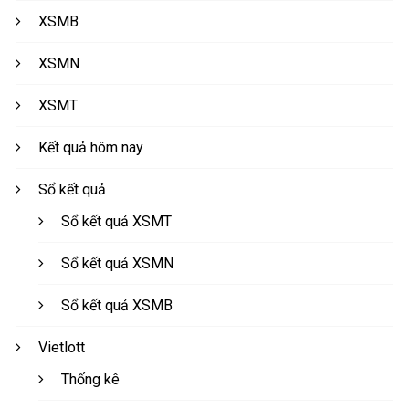
XSMB
XSMN
XSMT
Kết quả hôm nay
Sổ kết quả
Sổ kết quả XSMT
Sổ kết quả XSMN
Sổ kết quả XSMB
Vietlott
Thống kê