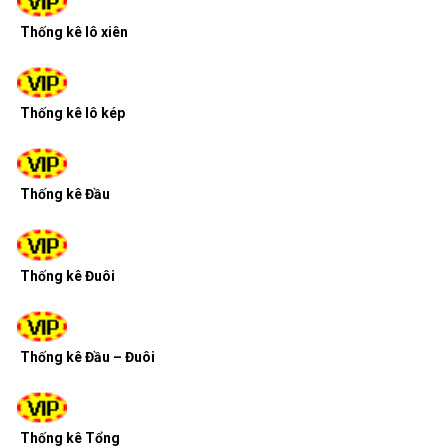
Thống kê lô xiên
Thống kê lô kép
Thống kê Đầu
Thống kê Đuôi
Thống kê Đầu – Đuôi
Thống kê Tổng