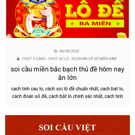
08/08/2026
CHOT 3 CANG - CHOT SO LO - DỰ ĐOÁN XỔ SỐ MIỀN NAM
soi cầu miền bắc bạch thủ đề hôm nay
ăn lớn
cach tinh cau lo, cách soi lô đề chuẩn nhất, cach bat lo,
cách đoán số đề, cách bắt lô chính xác nhất, cach tinh