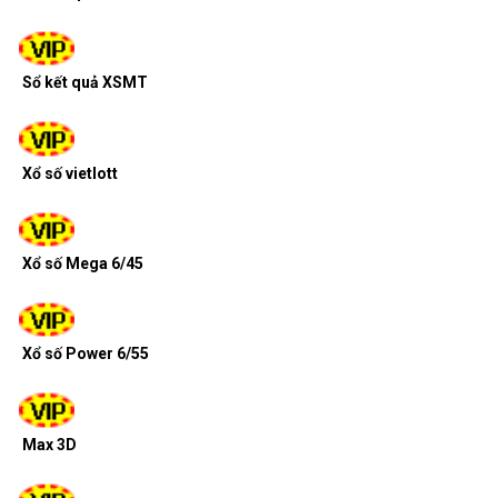
Sổ kết quả XSMT
Xổ số vietlott
Xổ số Mega 6/45
Xổ số Power 6/55
Max 3D