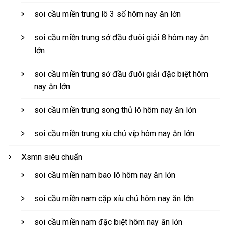
soi cầu miền trung lô 3 số hôm nay ăn lớn
soi cầu miền trung sớ đầu đuôi giải 8 hôm nay ăn
lớn
soi cầu miền trung sớ đầu đuôi giải đặc biệt hôm
nay ăn lớn
soi cầu miền trung song thủ lô hôm nay ăn lớn
soi cầu miền trung xíu chủ víp hôm nay ăn lớn
Xsmn siêu chuẩn
soi cầu miền nam bao lô hôm nay ăn lớn
soi cầu miền nam cặp xíu chủ hôm nay ăn lớn
soi cầu miền nam đặc biệt hôm nay ăn lớn