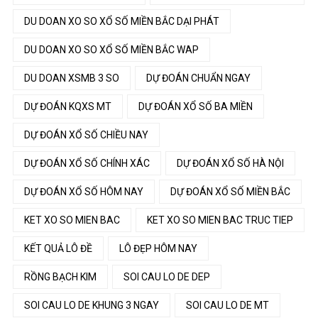
DU DOAN XO SO XỔ SỐ MIỀN BẮC DẠI PHÁT
DU DOAN XO SO XỔ SỐ MIỀN BẮC WAP
DU DOAN XSMB 3 SO
DỰ ĐOÁN CHUẨN NGAY
DỰ ĐOÁN KQXS MT
DỰ ĐOÁN XỔ SỐ BA MIỀN
DỰ ĐOÁN XỔ SỐ CHIỀU NAY
DỰ ĐOÁN XỔ SỐ CHÍNH XÁC
DỰ ĐOÁN XỔ SỐ HÀ NỘI
DỰ ĐOÁN XỔ SỐ HÔM NAY
DỰ ĐOÁN XỔ SỐ MIỀN BẮC
KET XO SO MIEN BAC
KET XO SO MIEN BAC TRUC TIEP
KẾT QUẢ LÔ ĐỀ
LÔ ĐẸP HÔM NAY
RỒNG BẠCH KIM
SOI CAU LO DE DEP
SOI CAU LO DE KHUNG 3 NGAY
SOI CAU LO DE MT