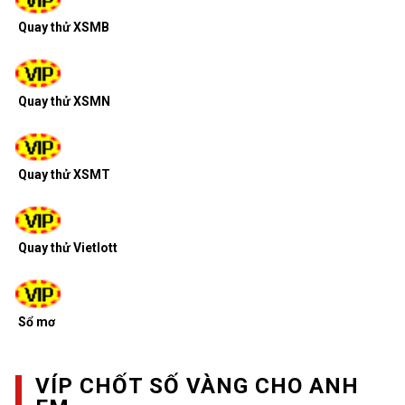
Quay thử XSMB
Quay thử XSMN
Quay thử XSMT
Quay thử Vietlott
Sổ mơ
VÍP CHỐT SỐ VÀNG CHO ANH