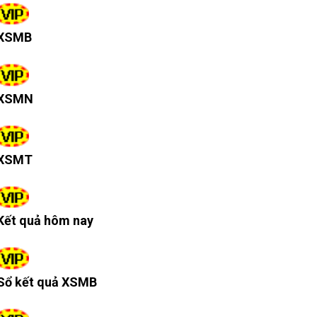
XSMB
XSMN
XSMT
Kết quả hôm nay
Sổ kết quả XSMB