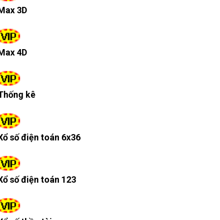
Max 3D
Max 4D
Thống kê
Xổ số điện toán 6x36
Xổ số điện toán 123