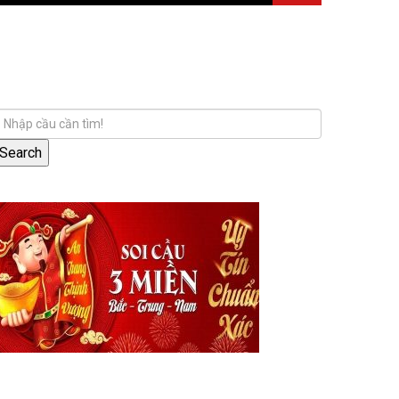
Search