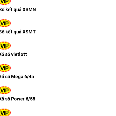
Sổ kết quả XSMN
Sổ kết quả XSMT
Xổ số vietlott
Xổ số Mega 6/45
Xổ số Power 6/55