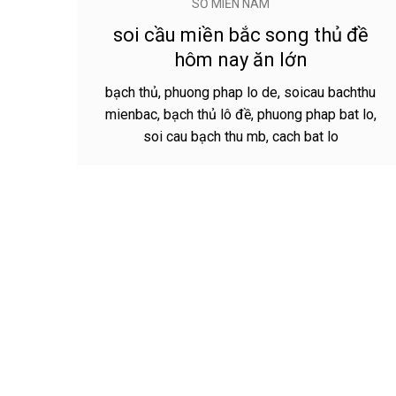
SỐ MIỀN NAM
soi cầu miền bắc song thủ đề
hôm nay ăn lớn
bạch thủ, phuong phap lo de, soicau bachthu
mienbac, bạch thủ lô đề, phuong phap bat lo,
soi cau bạch thu mb, cach bat lo