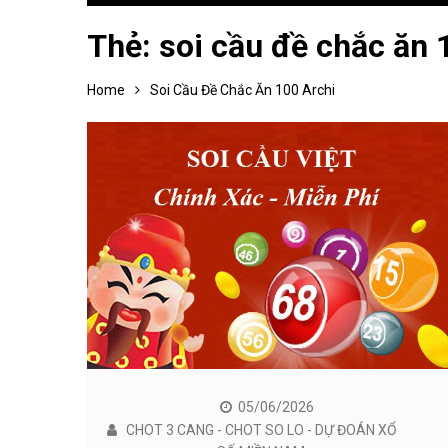
Thẻ:
soi cầu đề chắc ăn 
Home
Soi Cầu Đề Chắc Ăn 100 Archi
05/06/2026
CHOT 3 CANG - CHOT SO LO - DỰ ĐOÁN XỔ