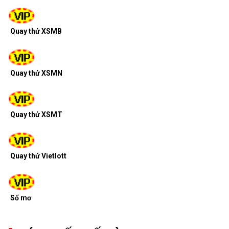
Quay thử XSMB
Quay thử XSMN
Quay thử XSMT
Quay thử Vietlott
Sổ mơ