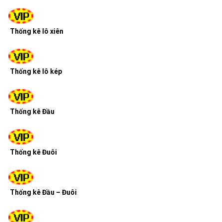
Thống kê lô xiên
Thống kê lô kép
Thống kê Đầu
Thống kê Đuôi
Thống kê Đầu – Đuôi