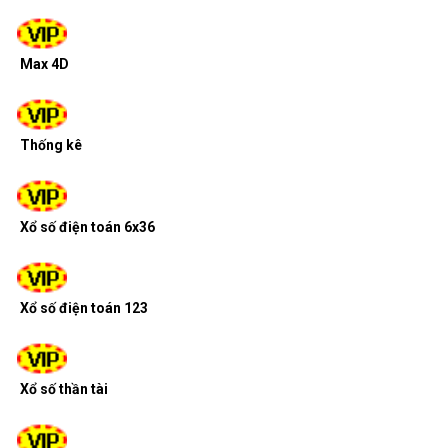
Max 4D
Thống kê
Xổ số điện toán 6x36
Xổ số điện toán 123
Xổ số thần tài