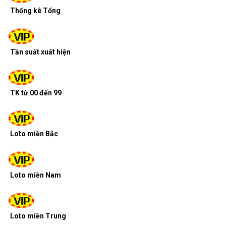
Thống kê Tổng
Tần suất xuất hiện
TK từ 00 đến 99
Loto miền Bắc
Loto miền Nam
Loto miền Trung