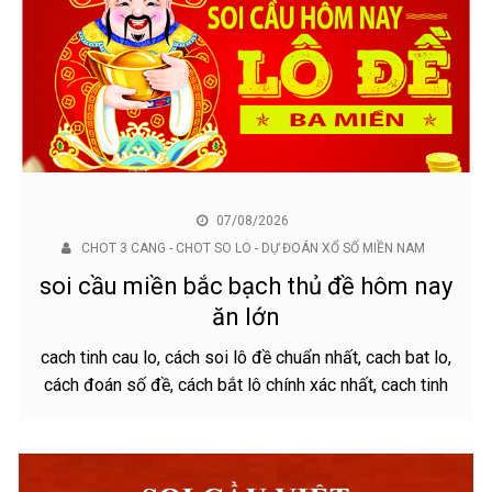
07/08/2026
CHOT 3 CANG - CHOT SO LO - DỰ ĐOÁN XỔ SỐ MIỀN NAM
soi cầu miền bắc bạch thủ đề hôm nay
ăn lớn
cach tinh cau lo, cách soi lô đề chuẩn nhất, cach bat lo,
cách đoán số đề, cách bắt lô chính xác nhất, cach tinh