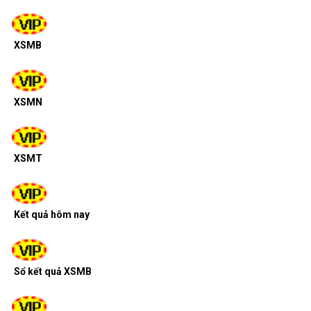
XSMB
XSMN
XSMT
Kết quả hôm nay
Sổ kết quả XSMB