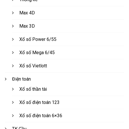
Max 4D
Max 3D
Xổ số Power 6/55
Xổ số Mega 6/45
Xổ số Vietlott
Điện toán
Xổ số thần tài
Xổ số điện toán 123
Xổ số điện toán 6×36
TK Cầu