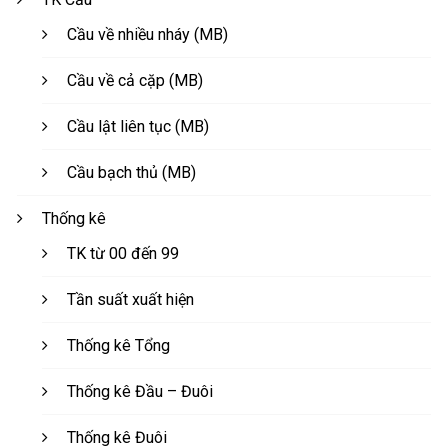
Cầu về nhiều nháy (MB)
Cầu về cả cặp (MB)
Cầu lật liên tục (MB)
Cầu bạch thủ (MB)
Thống kê
TK từ 00 đến 99
Tần suất xuất hiện
Thống kê Tổng
Thống kê Đầu – Đuôi
Thống kê Đuôi