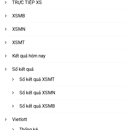
TRỰC TIẾP XS
XSMB
XSMN
XSMT
Kết quả hôm nay
Sổ kết quả
Sổ kết quả XSMT
Sổ kết quả XSMN
Sổ kết quả XSMB
Vietlott
Thống kê