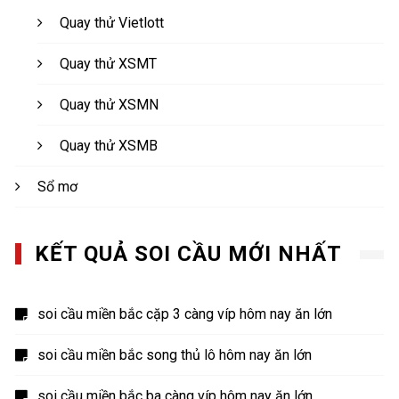
Quay thử Vietlott
Quay thử XSMT
Quay thử XSMN
Quay thử XSMB
Sổ mơ
KẾT QUẢ SOI CẦU MỚI NHẤT
soi cầu miền bắc cặp 3 càng víp hôm nay ăn lớn
soi cầu miền bắc song thủ lô hôm nay ăn lớn
soi cầu miền bắc ba càng víp hôm nay ăn lớn