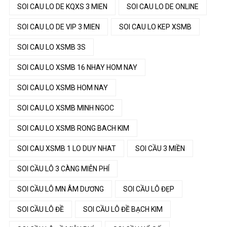
SOI CAU LO DE KQXS 3 MIEN
SOI CAU LO DE ONLINE
SOI CAU LO DE VIP 3 MIEN
SOI CAU LO KEP XSMB
SOI CAU LO XSMB 3S
SOI CAU LO XSMB 16 NHAY HOM NAY
SOI CAU LO XSMB HOM NAY
SOI CAU LO XSMB MINH NGOC
SOI CAU LO XSMB RONG BACH KIM
SOI CAU XSMB 1 LO DUY NHAT
SOI CẦU 3 MIỀN
SOI CẦU LÔ 3 CÀNG MIỄN PHÍ
SOI CẦU LÔ MN ÂM DƯƠNG
SOI CẦU LÔ ĐẸP
SOI CẦU LÔ ĐỀ
SOI CẦU LÔ ĐỀ BẠCH KIM