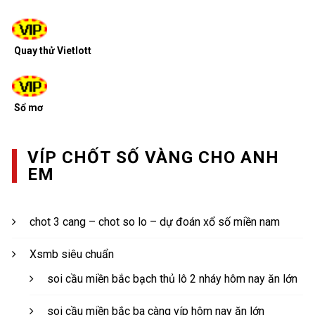
Quay thử Vietlott
Sổ mơ
VÍP CHỐT SỐ VÀNG CHO ANH
EM
chot 3 cang – chot so lo – dự đoán xổ số miền nam
Xsmb siêu chuẩn
soi cầu miền bắc bạch thủ lô 2 nháy hôm nay ăn lớn
soi cầu miền bắc ba càng víp hôm nay ăn lớn