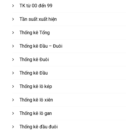
TK từ 00 đến 99
Tần suất xuất hiện
Thống kê Tổng
Thống kê Đầu – Đuôi
Thống kê Đuôi
Thống kê Đầu
Thống kê lô kép
Thống kê lô xiên
Thống kê lô gan
Thống kê đầu đuôi