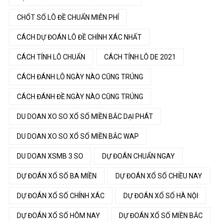
CHỐT SỐ LÔ ĐỀ CHUẨN MIỄN PHÍ
CÁCH DỰ ĐOÁN LÔ ĐỀ CHÍNH XÁC NHẤT
CÁCH TÍNH LÔ CHUẨN
CÁCH TÍNH LÔ DE 2021
CÁCH ĐÁNH LÔ NGÀY NÀO CŨNG TRÚNG
CÁCH ĐÁNH ĐỀ NGÀY NÀO CŨNG TRÚNG
DU DOAN XO SO XỔ SỐ MIỀN BẮC DẠI PHÁT
DU DOAN XO SO XỔ SỐ MIỀN BẮC WAP
DU DOAN XSMB 3 SO
DỰ ĐOÁN CHUẨN NGAY
DỰ ĐOÁN XỔ SỐ BA MIỀN
DỰ ĐOÁN XỔ SỐ CHIỀU NAY
DỰ ĐOÁN XỔ SỐ CHÍNH XÁC
DỰ ĐOÁN XỔ SỐ HÀ NỘI
DỰ ĐOÁN XỔ SỐ HÔM NAY
DỰ ĐOÁN XỔ SỐ MIỀN BẮC