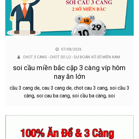
07/08/2026
CHOT 3 CANG - CHOT SO LO - DỰ ĐOÁN XỔ SỐ MIỀN NAM
soi cầu miền bắc cặp 3 càng víp hôm
nay ăn lớn
cầu 3 cang de, cau 3 cang de, chot cau 3 cang, soi cầu 3
càng, soi cau ba cang, soi cầu ba càng, soi