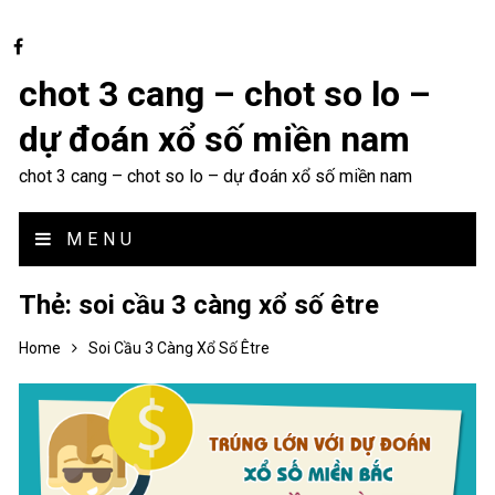
chot 3 cang – chot so lo –
dự đoán xổ số miền nam
chot 3 cang – chot so lo – dự đoán xổ số miền nam
MENU
Thẻ:
soi cầu 3 càng xổ số être
Home
Soi Cầu 3 Càng Xổ Số Être