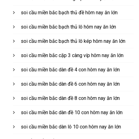
soi cầu miền bắc bạch thủ đề hôm nay ăn lớn
soi cầu miền bắc bạch thủ lô hôm nay ăn lớn
soi cầu miền bắc bạch thủ lô kép hôm nay ăn lớn
soi cầu miền bắc cặp 3 càng víp hôm nay ăn lớn
soi cầu miền bắc dàn đề 4 con hôm nay ăn lớn
soi cầu miền bắc dàn đề 6 con hôm nay ăn lớn
soi cầu miền bắc dàn đề 8 con hôm nay ăn lớn
soi cầu miền bắc dàn đề 10 con hôm nay ăn lớn
soi cầu miền bắc dàn lô 10 con hôm nay ăn lớn