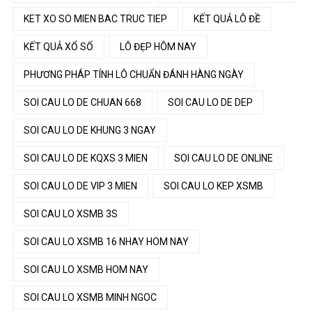
KET XO SO MIEN BAC TRUC TIEP
KẾT QUẢ LÔ ĐỀ
KẾT QUẢ XỔ SỐ
LÔ ĐẸP HÔM NAY
PHƯƠNG PHÁP TÍNH LÔ CHUẨN ĐÁNH HÀNG NGÀY
SOI CAU LO DE CHUAN 668
SOI CAU LO DE DEP
SOI CAU LO DE KHUNG 3 NGAY
SOI CAU LO DE KQXS 3 MIEN
SOI CAU LO DE ONLINE
SOI CAU LO DE VIP 3 MIEN
SOI CAU LO KEP XSMB
SOI CAU LO XSMB 3S
SOI CAU LO XSMB 16 NHAY HOM NAY
SOI CAU LO XSMB HOM NAY
SOI CAU LO XSMB MINH NGOC