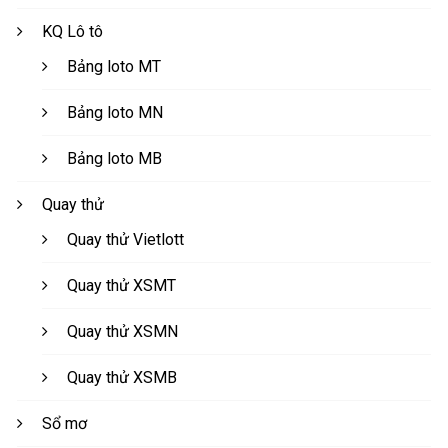
KQ Lô tô
Bảng loto MT
Bảng loto MN
Bảng loto MB
Quay thử
Quay thử Vietlott
Quay thử XSMT
Quay thử XSMN
Quay thử XSMB
Sổ mơ