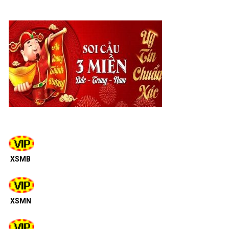
XSMB
XSMN