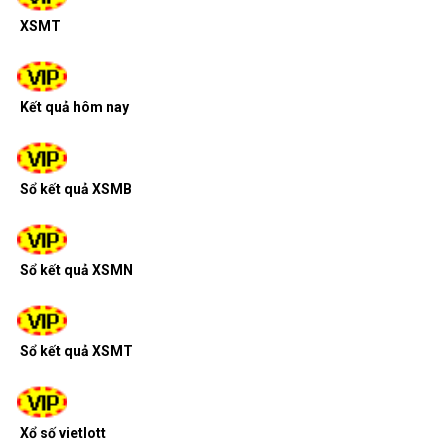
XSMT
Kết quả hôm nay
Sổ kết quả XSMB
Sổ kết quả XSMN
Sổ kết quả XSMT
Xổ số vietlott