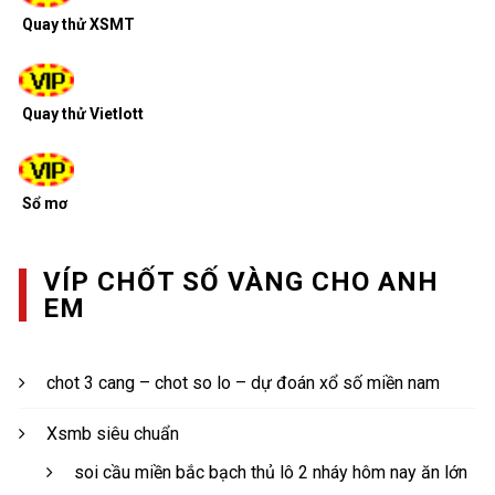
Quay thử XSMT
Quay thử Vietlott
Sổ mơ
VÍP CHỐT SỐ VÀNG CHO ANH
EM
chot 3 cang – chot so lo – dự đoán xổ số miền nam
Xsmb siêu chuẩn
soi cầu miền bắc bạch thủ lô 2 nháy hôm nay ăn lớn