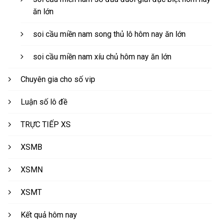
ăn lớn
soi cầu miền nam song thủ lô hôm nay ăn lớn
soi cầu miền nam xíu chủ hôm nay ăn lớn
Chuyên gia cho số vip
Luận số lô đề
TRỰC TIẾP XS
XSMB
XSMN
XSMT
Kết quả hôm nay