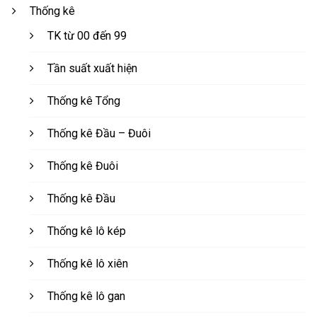
Thống kê
TK từ 00 đến 99
Tần suất xuất hiện
Thống kê Tổng
Thống kê Đầu – Đuôi
Thống kê Đuôi
Thống kê Đầu
Thống kê lô kép
Thống kê lô xiên
Thống kê lô gan