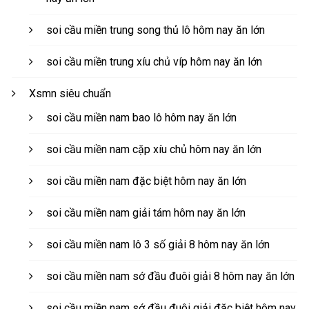
soi cầu miền trung song thủ lô hôm nay ăn lớn
soi cầu miền trung xíu chủ víp hôm nay ăn lớn
Xsmn siêu chuẩn
soi cầu miền nam bao lô hôm nay ăn lớn
soi cầu miền nam cặp xíu chủ hôm nay ăn lớn
soi cầu miền nam đặc biệt hôm nay ăn lớn
soi cầu miền nam giải tám hôm nay ăn lớn
soi cầu miền nam lô 3 số giải 8 hôm nay ăn lớn
soi cầu miền nam sớ đầu đuôi giải 8 hôm nay ăn lớn
soi cầu miền nam sớ đầu đuôi giải đặc biệt hôm nay