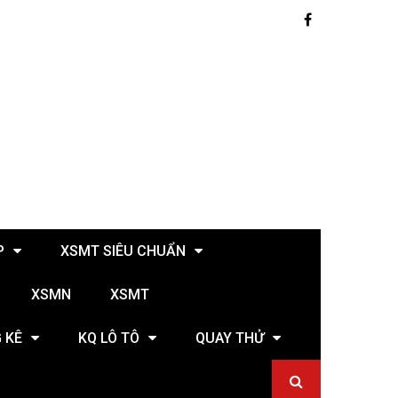
P
XSMT SIÊU CHUẨN
XSMN
XSMT
 KÊ
KQ LÔ TÔ
QUAY THỬ