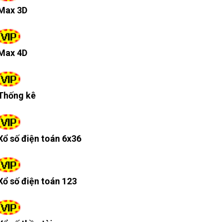
Max 3D
Max 4D
Thống kê
Xổ số điện toán 6x36
Xổ số điện toán 123