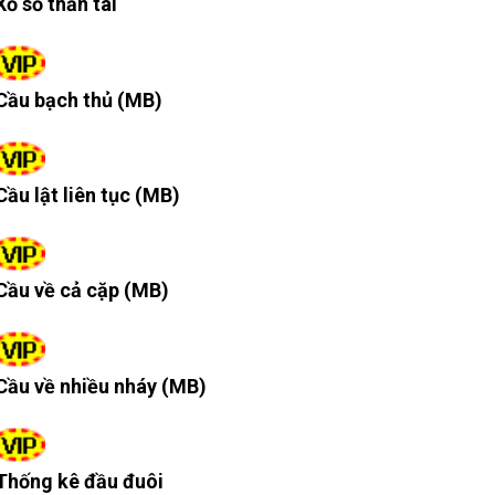
Xổ số thần tài
Cầu bạch thủ (MB)
Cầu lật liên tục (MB)
Cầu về cả cặp (MB)
Cầu về nhiều nháy (MB)
Thống kê đầu đuôi