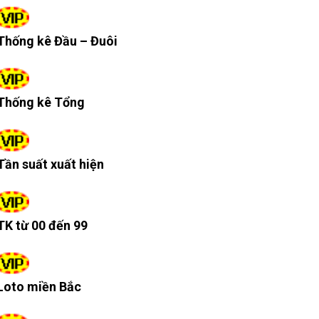
Thống kê Đầu – Đuôi
Thống kê Tổng
Tần suất xuất hiện
TK từ 00 đến 99
Loto miền Bắc