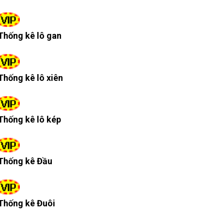
Thống kê lô gan
Thống kê lô xiên
Thống kê lô kép
Thống kê Đầu
Thống kê Đuôi