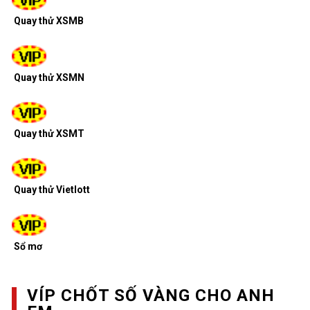
Quay thử XSMB
Quay thử XSMN
Quay thử XSMT
Quay thử Vietlott
Sổ mơ
VÍP CHỐT SỐ VÀNG CHO ANH