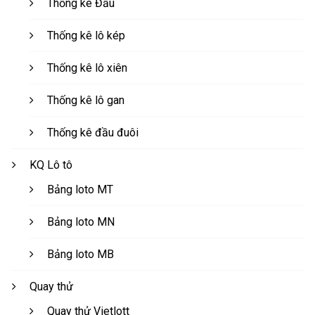
Thống kê Đầu
Thống kê lô kép
Thống kê lô xiên
Thống kê lô gan
Thống kê đầu đuôi
KQ Lô tô
Bảng loto MT
Bảng loto MN
Bảng loto MB
Quay thử
Quay thử Vietlott