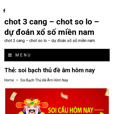
chot 3 cang – chot so lo –
dự đoán xổ số miền nam
chot 3 cang – chot so lo – dự đoán xổ số miền nam
MENU
Thẻ:
soi bạch thủ đề âm hôm nay
Home
Soi Bạch Thủ Đề Âm Hôm Nay