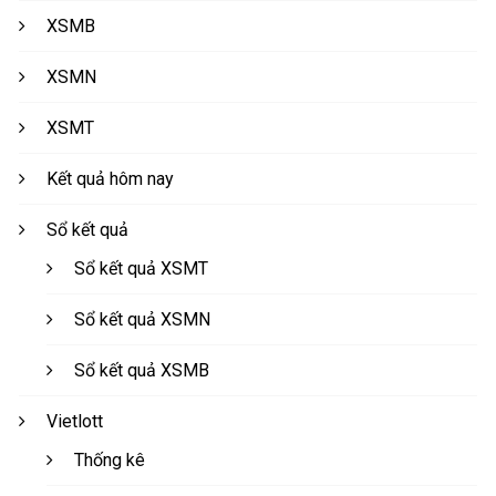
XSMB
XSMN
XSMT
Kết quả hôm nay
Sổ kết quả
Sổ kết quả XSMT
Sổ kết quả XSMN
Sổ kết quả XSMB
Vietlott
Thống kê