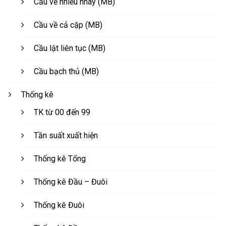
Cầu về nhiều nháy (MB)
Cầu về cả cặp (MB)
Cầu lật liên tục (MB)
Cầu bạch thủ (MB)
Thống kê
TK từ 00 đến 99
Tần suất xuất hiện
Thống kê Tổng
Thống kê Đầu – Đuôi
Thống kê Đuôi