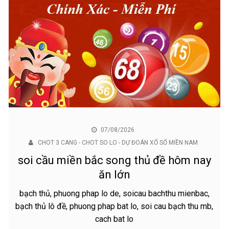
07/08/2026
CHOT 3 CANG - CHOT SO LO - DỰ ĐOÁN XỔ SỐ MIỀN NAM
soi cầu miền bắc song thủ đề hôm nay
ăn lớn
bạch thủ, phuong phap lo de, soicau bachthu mienbac,
bạch thủ lô đề, phuong phap bat lo, soi cau bạch thu mb,
cach bat lo