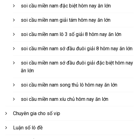
soi cầu miền nam đặc biệt hôm nay ăn lớn
soi cầu miền nam giải tám hôm nay ăn lớn
soi cầu miền nam lô 3 số giải 8 hôm nay ăn lớn
soi cầu miền nam sớ đầu đuôi giải 8 hôm nay ăn lớn
soi cầu miền nam sớ đầu đuôi giải đặc biệt hôm nay
ăn lớn
soi cầu miền nam song thủ lô hôm nay ăn lớn
soi cầu miền nam xíu chủ hôm nay ăn lớn
Chuyên gia cho số vip
Luận số lô đề