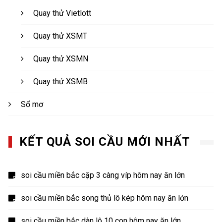
Quay thử Vietlott
Quay thử XSMT
Quay thử XSMN
Quay thử XSMB
Sổ mơ
KẾT QUẢ SOI CẦU MỚI NHẤT
soi cầu miền bắc cặp 3 càng víp hôm nay ăn lớn
soi cầu miền bắc song thủ lô kép hôm nay ăn lớn
soi cầu miền bắc dàn lô 10 con hôm nay ăn lớn