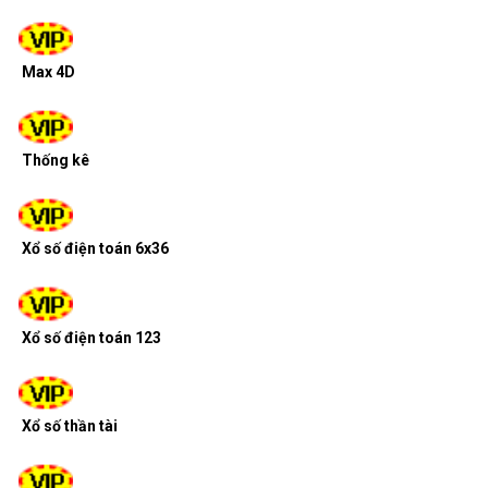
Max 4D
Thống kê
Xổ số điện toán 6x36
Xổ số điện toán 123
Xổ số thần tài