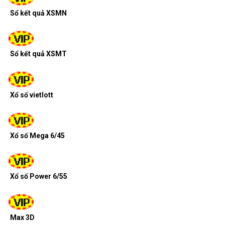
Sổ kết quả XSMN
Sổ kết quả XSMT
Xổ số vietlott
Xổ số Mega 6/45
Xổ số Power 6/55
Max 3D