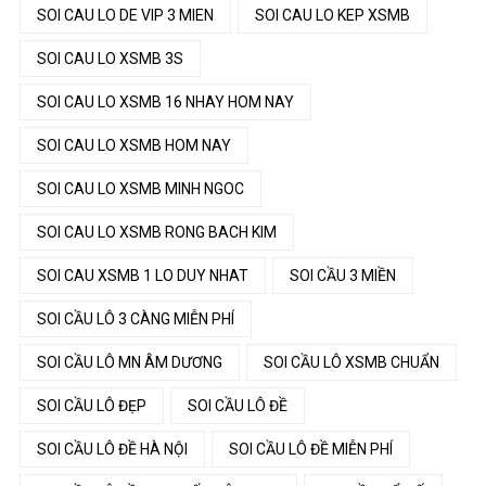
SOI CAU LO DE VIP 3 MIEN
SOI CAU LO KEP XSMB
SOI CAU LO XSMB 3S
SOI CAU LO XSMB 16 NHAY HOM NAY
SOI CAU LO XSMB HOM NAY
SOI CAU LO XSMB MINH NGOC
SOI CAU LO XSMB RONG BACH KIM
SOI CAU XSMB 1 LO DUY NHAT
SOI CẦU 3 MIỀN
SOI CẦU LÔ 3 CÀNG MIỄN PHÍ
SOI CẦU LÔ MN ÂM DƯƠNG
SOI CẦU LÔ XSMB CHUẨN
SOI CẦU LÔ ĐẸP
SOI CẦU LÔ ĐỀ
SOI CẦU LÔ ĐỀ HÀ NỘI
SOI CẦU LÔ ĐỀ MIỄN PHÍ