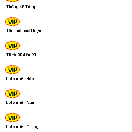
Thống kê Tổng
Tần suất xuất hiện
TK từ 00 đến 99
Loto miền Bắc
Loto miền Nam
Loto miền Trung