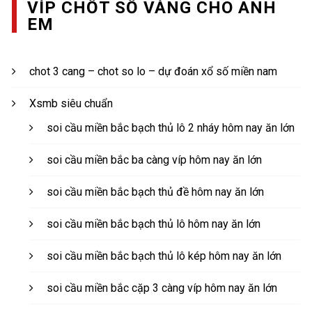
VÍP CHỐT SỐ VÀNG CHO ANH
EM
chot 3 cang – chot so lo – dự đoán xổ số miền nam
Xsmb siêu chuẩn
soi cầu miền bắc bạch thủ lô 2 nháy hôm nay ăn lớn
soi cầu miền bắc ba càng víp hôm nay ăn lớn
soi cầu miền bắc bạch thủ đề hôm nay ăn lớn
soi cầu miền bắc bạch thủ lô hôm nay ăn lớn
soi cầu miền bắc bạch thủ lô kép hôm nay ăn lớn
soi cầu miền bắc cặp 3 càng víp hôm nay ăn lớn