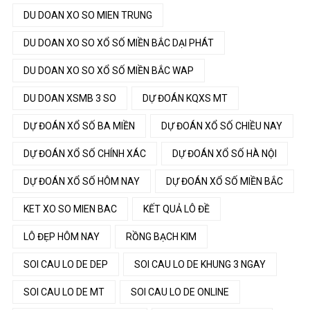
DU DOAN XO SO MIEN TRUNG
DU DOAN XO SO XỔ SỐ MIỀN BẮC DẠI PHÁT
DU DOAN XO SO XỔ SỐ MIỀN BẮC WAP
DU DOAN XSMB 3 SO
DỰ ĐOÁN KQXS MT
DỰ ĐOÁN XỔ SỐ BA MIỀN
DỰ ĐOÁN XỔ SỐ CHIỀU NAY
DỰ ĐOÁN XỔ SỐ CHÍNH XÁC
DỰ ĐOÁN XỔ SỐ HÀ NỘI
DỰ ĐOÁN XỔ SỐ HÔM NAY
DỰ ĐOÁN XỔ SỐ MIỀN BẮC
KET XO SO MIEN BAC
KẾT QUẢ LÔ ĐỀ
LÔ ĐẸP HÔM NAY
RỒNG BẠCH KIM
SOI CAU LO DE DEP
SOI CAU LO DE KHUNG 3 NGAY
SOI CAU LO DE MT
SOI CAU LO DE ONLINE