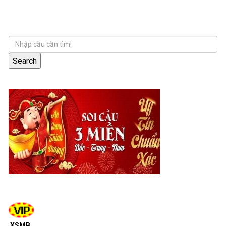
Search
XSMB