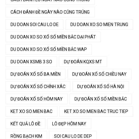
CÁCH ĐÁNH ĐỀ NGÀY NÀO CŨNG TRÚNG
DU DOAN SOI CAU LO DE
DU DOAN XO SO MIEN TRUNG
DU DOAN XO SO XỔ SỐ MIỀN BẮC DẠI PHÁT
DU DOAN XO SO XỔ SỐ MIỀN BẮC WAP
DU DOAN XSMB 3 SO
DỰ ĐOÁN KQXS MT
DỰ ĐOÁN XỔ SỐ BA MIỀN
DỰ ĐOÁN XỔ SỐ CHIỀU NAY
DỰ ĐOÁN XỔ SỐ CHÍNH XÁC
DỰ ĐOÁN XỔ SỐ HÀ NỘI
DỰ ĐOÁN XỔ SỐ HÔM NAY
DỰ ĐOÁN XỔ SỐ MIỀN BẮC
KET XO SO MIEN BAC
KET XO SO MIEN BAC TRUC TIEP
KẾT QUẢ LÔ ĐỀ
LÔ ĐẸP HÔM NAY
RỒNG BẠCH KIM
SOI CAU LO DE DEP