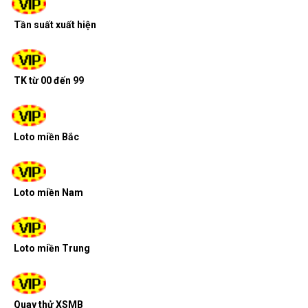
Tần suất xuất hiện
TK từ 00 đến 99
Loto miền Bắc
Loto miền Nam
Loto miền Trung
Quay thử XSMB