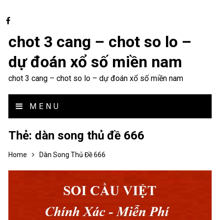
chot 3 cang – chot so lo –
dự đoán xổ số miền nam
chot 3 cang – chot so lo – dự đoán xổ số miền nam
MENU
Thẻ:
dàn song thủ đề 666
Home
Dàn Song Thủ Đề 666