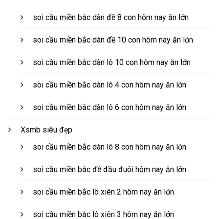
soi cầu miền bắc dàn đề 8 con hôm nay ăn lớn
soi cầu miền bắc dàn đề 10 con hôm nay ăn lớn
soi cầu miền bắc dàn lô 10 con hôm nay ăn lớn
soi cầu miền bắc dàn lô 4 con hôm nay ăn lớn
soi cầu miền bắc dàn lô 6 con hôm nay ăn lớn
Xsmb siêu đẹp
soi cầu miền bắc dàn lô 8 con hôm nay ăn lớn
soi cầu miền bắc đề đầu đuôi hôm nay ăn lớn
soi cầu miền bắc lô xiên 2 hôm nay ăn lớn
soi cầu miền bắc lô xiên 3 hôm nay ăn lớn