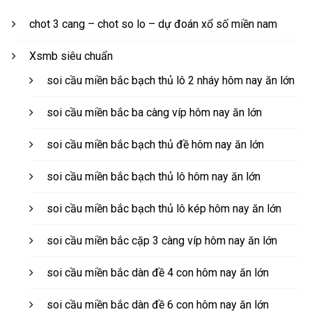
chot 3 cang – chot so lo – dự đoán xổ số miền nam
Xsmb siêu chuẩn
soi cầu miền bắc bạch thủ lô 2 nháy hôm nay ăn lớn
soi cầu miền bắc ba càng víp hôm nay ăn lớn
soi cầu miền bắc bạch thủ đề hôm nay ăn lớn
soi cầu miền bắc bạch thủ lô hôm nay ăn lớn
soi cầu miền bắc bạch thủ lô kép hôm nay ăn lớn
soi cầu miền bắc cặp 3 càng víp hôm nay ăn lớn
soi cầu miền bắc dàn đề 4 con hôm nay ăn lớn
soi cầu miền bắc dàn đề 6 con hôm nay ăn lớn