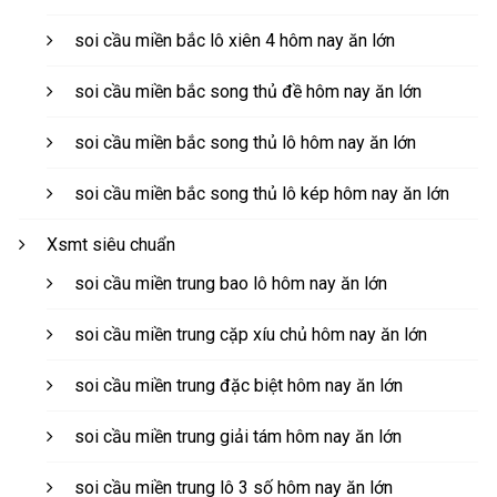
soi cầu miền bắc lô xiên 4 hôm nay ăn lớn
soi cầu miền bắc song thủ đề hôm nay ăn lớn
soi cầu miền bắc song thủ lô hôm nay ăn lớn
soi cầu miền bắc song thủ lô kép hôm nay ăn lớn
Xsmt siêu chuẩn
soi cầu miền trung bao lô hôm nay ăn lớn
soi cầu miền trung cặp xíu chủ hôm nay ăn lớn
soi cầu miền trung đặc biệt hôm nay ăn lớn
soi cầu miền trung giải tám hôm nay ăn lớn
soi cầu miền trung lô 3 số hôm nay ăn lớn