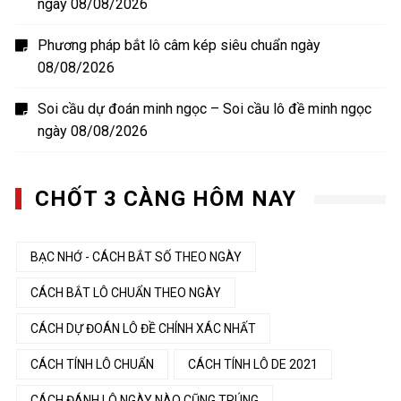
ngày 08/08/2026
Phương pháp bắt lô câm kép siêu chuẩn ngày
08/08/2026
Soi cầu dự đoán minh ngọc – Soi cầu lô đề minh ngọc
ngày 08/08/2026
CHỐT 3 CÀNG HÔM NAY
BẠC NHỚ - CÁCH BẮT SỐ THEO NGÀY
CÁCH BẮT LÔ CHUẨN THEO NGÀY
CÁCH DỰ ĐOÁN LÔ ĐỀ CHÍNH XÁC NHẤT
CÁCH TÍNH LÔ CHUẨN
CÁCH TÍNH LÔ DE 2021
CÁCH ĐÁNH LÔ NGÀY NÀO CŨNG TRÚNG