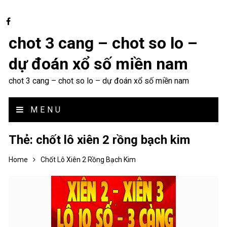
chot 3 cang – chot so lo –
dự đoán xổ số miền nam
chot 3 cang – chot so lo – dự đoán xổ số miền nam
MENU
Thẻ:
chốt lô xiên 2 rồng bạch kim
Home
Chốt Lô Xiên 2 Rồng Bạch Kim