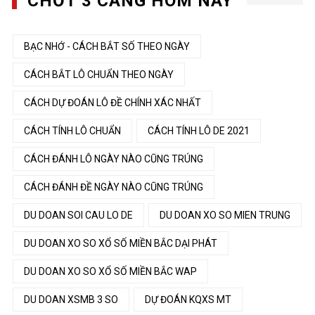
CHỐT 3 CÀNG HÔM NAY
BẠC NHỚ - CÁCH BẮT SỐ THEO NGÀY
CÁCH BẮT LÔ CHUẨN THEO NGÀY
CÁCH DỰ ĐOÁN LÔ ĐỀ CHÍNH XÁC NHẤT
CÁCH TÍNH LÔ CHUẨN
CÁCH TÍNH LÔ DE 2021
CÁCH ĐÁNH LÔ NGÀY NÀO CŨNG TRÚNG
CÁCH ĐÁNH ĐỀ NGÀY NÀO CŨNG TRÚNG
DU DOAN SOI CAU LO DE
DU DOAN XO SO MIEN TRUNG
DU DOAN XO SO XỔ SỐ MIỀN BẮC DẠI PHÁT
DU DOAN XO SO XỔ SỐ MIỀN BẮC WAP
DU DOAN XSMB 3 SO
DỰ ĐOÁN KQXS MT