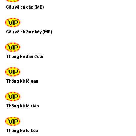
Cầu về cả cặp (MB)
Cầu về nhiều nháy (MB)
Thống kê đầu đuôi
Thống kê lô gan
Thống kê lô xiên
Thống kê lô kép