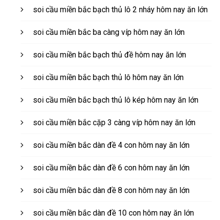
soi cầu miền bắc bạch thủ lô 2 nháy hôm nay ăn lớn
soi cầu miền bắc ba càng víp hôm nay ăn lớn
soi cầu miền bắc bạch thủ đề hôm nay ăn lớn
soi cầu miền bắc bạch thủ lô hôm nay ăn lớn
soi cầu miền bắc bạch thủ lô kép hôm nay ăn lớn
soi cầu miền bắc cặp 3 càng víp hôm nay ăn lớn
soi cầu miền bắc dàn đề 4 con hôm nay ăn lớn
soi cầu miền bắc dàn đề 6 con hôm nay ăn lớn
soi cầu miền bắc dàn đề 8 con hôm nay ăn lớn
soi cầu miền bắc dàn đề 10 con hôm nay ăn lớn