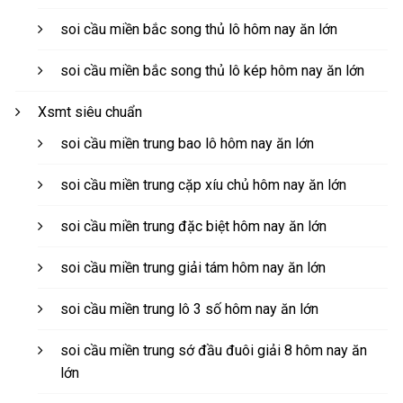
soi cầu miền bắc song thủ lô hôm nay ăn lớn
soi cầu miền bắc song thủ lô kép hôm nay ăn lớn
Xsmt siêu chuẩn
soi cầu miền trung bao lô hôm nay ăn lớn
soi cầu miền trung cặp xíu chủ hôm nay ăn lớn
soi cầu miền trung đặc biệt hôm nay ăn lớn
soi cầu miền trung giải tám hôm nay ăn lớn
soi cầu miền trung lô 3 số hôm nay ăn lớn
soi cầu miền trung sớ đầu đuôi giải 8 hôm nay ăn
lớn