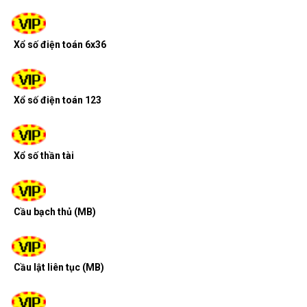
Xổ số điện toán 6x36
Xổ số điện toán 123
Xổ số thần tài
Cầu bạch thủ (MB)
Cầu lật liên tục (MB)