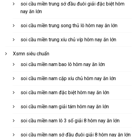
soi cầu miền trung sớ đầu đuôi giải đặc biệt hôm
nay ăn lớn
soi cầu miền trung song thủ lô hôm nay ăn lớn
soi cầu miền trung xíu chủ víp hôm nay ăn lớn
Xsmn siêu chuẩn
soi cầu miền nam bao lô hôm nay ăn lớn
soi cầu miền nam cặp xíu chủ hôm nay ăn lớn
soi cầu miền nam đặc biệt hôm nay ăn lớn
soi cầu miền nam giải tám hôm nay ăn lớn
soi cầu miền nam lô 3 số giải 8 hôm nay ăn lớn
soi cầu miền nam sớ đầu đuôi giải 8 hôm nay ăn lớn