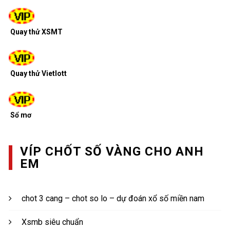
Quay thử XSMT
Quay thử Vietlott
Sổ mơ
VÍP CHỐT SỐ VÀNG CHO ANH
EM
chot 3 cang – chot so lo – dự đoán xổ số miền nam
Xsmb siêu chuẩn