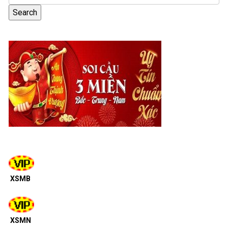
Search
XSMB
XSMN