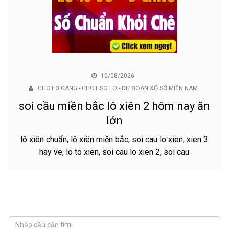
10/08/2026
CHOT 3 CANG - CHOT SO LO - DỰ ĐOÁN XỔ SỐ MIỀN NAM
soi cầu miền bắc lô xiên 2 hôm nay ăn
lớn
lô xiên chuẩn, lô xiên miền bắc, soi cau lo xien, xien 3
hay ve, lo to xien, soi cau lo xien 2, soi cau