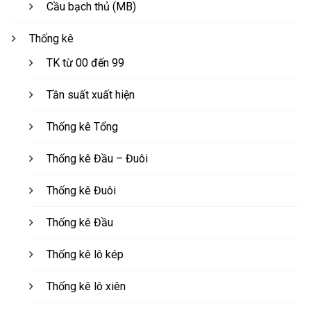
Cầu bạch thủ (MB)
Thống kê
TK từ 00 đến 99
Tần suất xuất hiện
Thống kê Tổng
Thống kê Đầu – Đuôi
Thống kê Đuôi
Thống kê Đầu
Thống kê lô kép
Thống kê lô xiên