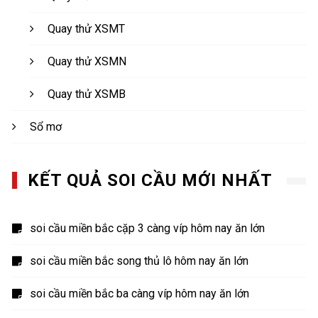
Quay thử XSMT
Quay thử XSMN
Quay thử XSMB
Sổ mơ
KẾT QUẢ SOI CẦU MỚI NHẤT
soi cầu miền bắc cặp 3 càng víp hôm nay ăn lớn
soi cầu miền bắc song thủ lô hôm nay ăn lớn
soi cầu miền bắc ba càng víp hôm nay ăn lớn