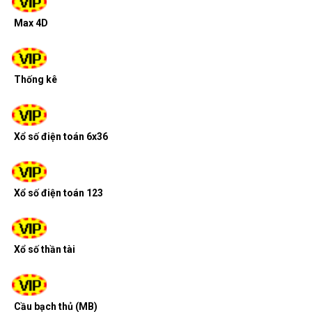
Max 4D
Thống kê
Xổ số điện toán 6x36
Xổ số điện toán 123
Xổ số thần tài
Cầu bạch thủ (MB)