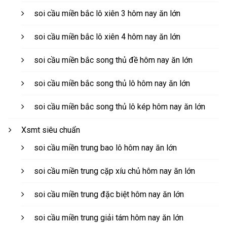
soi cầu miền bắc lô xiên 3 hôm nay ăn lớn
soi cầu miền bắc lô xiên 4 hôm nay ăn lớn
soi cầu miền bắc song thủ đề hôm nay ăn lớn
soi cầu miền bắc song thủ lô hôm nay ăn lớn
soi cầu miền bắc song thủ lô kép hôm nay ăn lớn
Xsmt siêu chuẩn
soi cầu miền trung bao lô hôm nay ăn lớn
soi cầu miền trung cặp xíu chủ hôm nay ăn lớn
soi cầu miền trung đặc biệt hôm nay ăn lớn
soi cầu miền trung giải tám hôm nay ăn lớn