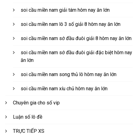
soi cầu miền nam giải tám hôm nay ăn lớn
soi cầu miền nam lô 3 số giải 8 hôm nay ăn lớn
soi cầu miền nam sớ đầu đuôi giải 8 hôm nay ăn lớn
soi cầu miền nam sớ đầu đuôi giải đặc biệt hôm nay
ăn lớn
soi cầu miền nam song thủ lô hôm nay ăn lớn
soi cầu miền nam xíu chủ hôm nay ăn lớn
Chuyên gia cho số vip
Luận số lô đề
TRỰC TIẾP XS