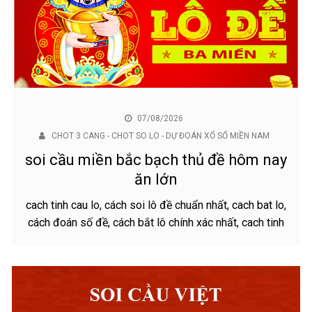
07/08/2026
CHOT 3 CANG - CHOT SO LO - DỰ ĐOÁN XỔ SỐ MIỀN NAM
soi cầu miền bắc bạch thủ đề hôm nay
ăn lớn
cach tinh cau lo, cách soi lô đề chuẩn nhất, cach bat lo,
cách đoán số đề, cách bắt lô chính xác nhất, cach tinh