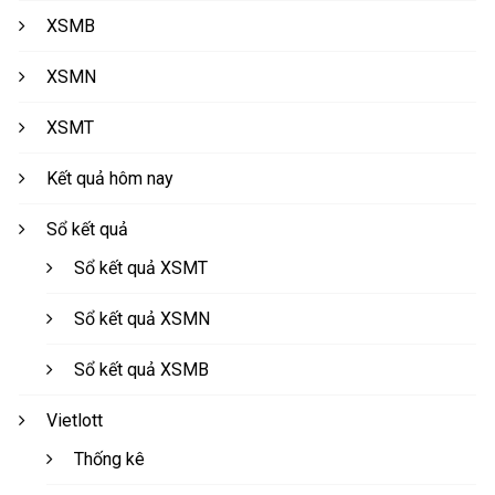
XSMB
XSMN
XSMT
Kết quả hôm nay
Sổ kết quả
Sổ kết quả XSMT
Sổ kết quả XSMN
Sổ kết quả XSMB
Vietlott
Thống kê