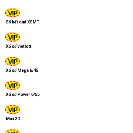
Sổ kết quả XSMT
Xổ số vietlott
Xổ số Mega 6/45
Xổ số Power 6/55
Max 3D