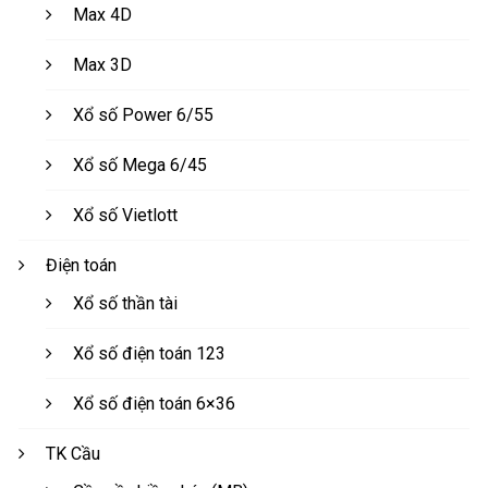
Max 4D
Max 3D
Xổ số Power 6/55
Xổ số Mega 6/45
Xổ số Vietlott
Điện toán
Xổ số thần tài
Xổ số điện toán 123
Xổ số điện toán 6×36
TK Cầu