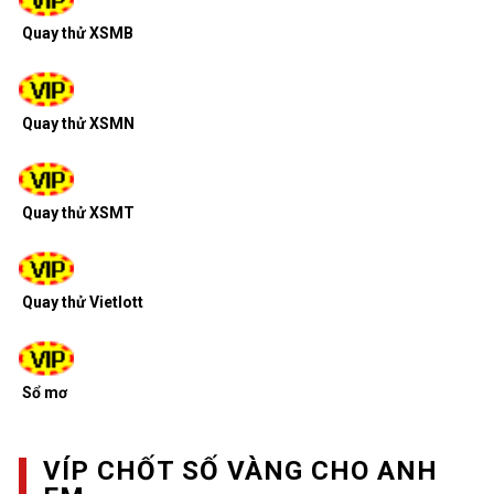
Quay thử XSMB
Quay thử XSMN
Quay thử XSMT
Quay thử Vietlott
Sổ mơ
VÍP CHỐT SỐ VÀNG CHO ANH