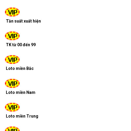
Tần suất xuất hiện
TK từ 00 đến 99
Loto miền Bắc
Loto miền Nam
Loto miền Trung