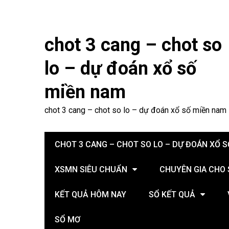
chot 3 cang – chot so
lo – dự đoán xổ số
miền nam
chot 3 cang – chot so lo – dự đoán xổ số miền nam
CHOT 3 CANG – CHOT SO LO – DỰ ĐOÁN XỔ 
XSMN SIÊU CHUẨN
CHUYÊN GIA CHO 
KẾT QUẢ HÔM NAY
SỔ KẾT QUẢ
SỔ MƠ