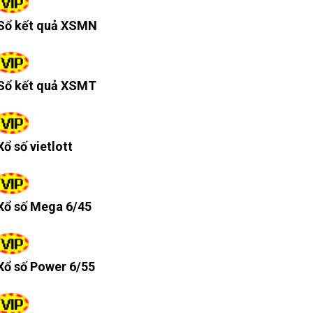
Sổ kết quả XSMN
Sổ kết quả XSMT
Xổ số vietlott
Xổ số Mega 6/45
Xổ số Power 6/55