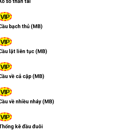
Xổ số thần tài
Cầu bạch thủ (MB)
Cầu lật liên tục (MB)
Cầu về cả cặp (MB)
Cầu về nhiều nháy (MB)
Thống kê đầu đuôi