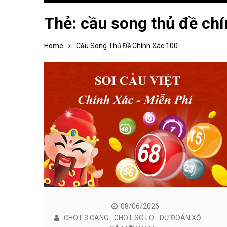
Thẻ:
cầu song thủ đề chí
Home
Cầu Song Thủ Đề Chính Xác 100
08/06/2026
CHOT 3 CANG - CHOT SO LO - DỰ ĐOÁN XỔ