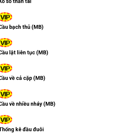
Xổ số thần tài
Cầu bạch thủ (MB)
Cầu lật liên tục (MB)
Cầu về cả cặp (MB)
Cầu về nhiều nháy (MB)
Thống kê đầu đuôi