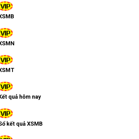
XSMB
XSMN
XSMT
Kết quả hôm nay
Sổ kết quả XSMB