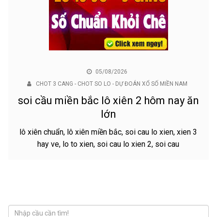
05/08/2026
CHOT 3 CANG - CHOT SO LO - DỰ ĐOÁN XỔ SỐ MIỀN NAM
soi cầu miền bắc lô xiên 2 hôm nay ăn
lớn
lô xiên chuẩn, lô xiên miền bắc, soi cau lo xien, xien 3
hay ve, lo to xien, soi cau lo xien 2, soi cau