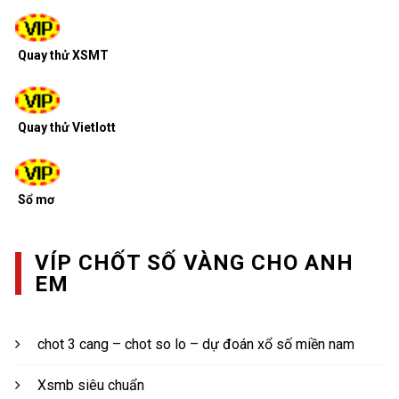
Quay thử XSMT
Quay thử Vietlott
Sổ mơ
VÍP CHỐT SỐ VÀNG CHO ANH
EM
chot 3 cang – chot so lo – dự đoán xổ số miền nam
Xsmb siêu chuẩn