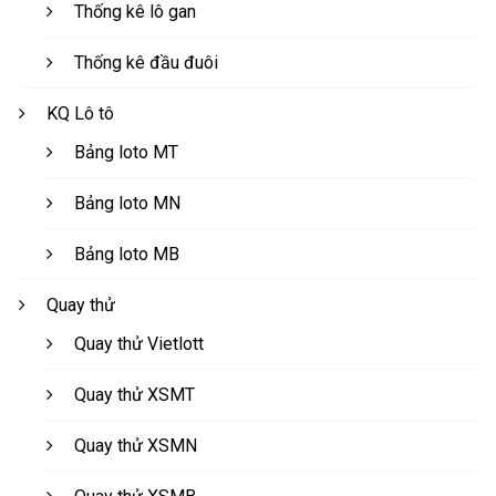
Thống kê lô gan
Thống kê đầu đuôi
KQ Lô tô
Bảng loto MT
Bảng loto MN
Bảng loto MB
Quay thử
Quay thử Vietlott
Quay thử XSMT
Quay thử XSMN