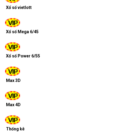
Xổ số vietlott
Xổ số Mega 6/45
Xổ số Power 6/55
Max 3D
Max 4D
Thống kê