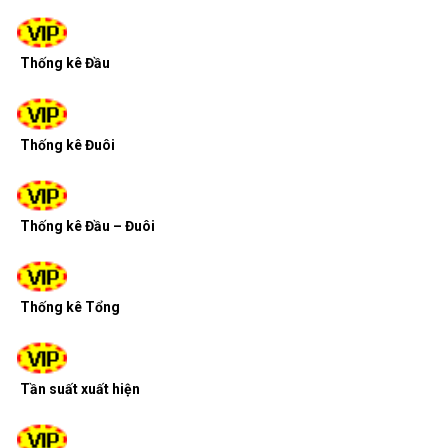
Thống kê Đầu
Thống kê Đuôi
Thống kê Đầu – Đuôi
Thống kê Tổng
Tần suất xuất hiện