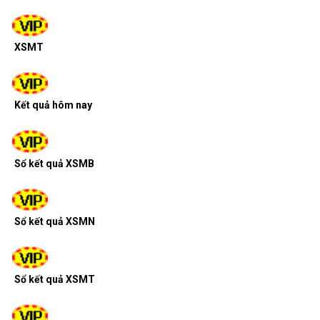
XSMT
Kết quả hôm nay
Sổ kết quả XSMB
Sổ kết quả XSMN
Sổ kết quả XSMT