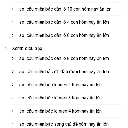
soi cầu miền bắc dàn lô 10 con hôm nay ăn lớn
soi cầu miền bắc dàn lô 4 con hôm nay ăn lớn
soi cầu miền bắc dàn lô 6 con hôm nay ăn lớn
Xsmb siêu đẹp
soi cầu miền bắc dàn lô 8 con hôm nay ăn lớn
soi cầu miền bắc đề đầu đuôi hôm nay ăn lớn
soi cầu miền bắc lô xiên 2 hôm nay ăn lớn
soi cầu miền bắc lô xiên 3 hôm nay ăn lớn
soi cầu miền bắc lô xiên 4 hôm nay ăn lớn
soi cầu miền bắc song thủ đề hôm nay ăn lớn