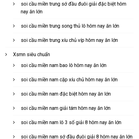
soi cầu miền trung sớ đầu đuôi giải đặc biệt hôm
nay ăn lớn
soi cầu miền trung song thủ lô hôm nay ăn lớn
soi cầu miền trung xíu chủ víp hôm nay ăn lớn
Xsmn siêu chuẩn
soi cầu miền nam bao lô hôm nay ăn lớn
soi cầu miền nam cặp xíu chủ hôm nay ăn lớn
soi cầu miền nam đặc biệt hôm nay ăn lớn
soi cầu miền nam giải tám hôm nay ăn lớn
soi cầu miền nam lô 3 số giải 8 hôm nay ăn lớn
soi cầu miền nam sớ đầu đuôi giải 8 hôm nay ăn lớn