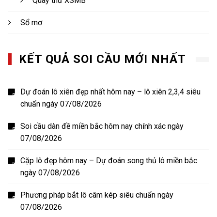
Quay thử XSMB
Sổ mơ
KẾT QUẢ SOI CẦU MỚI NHẤT
Dự đoán lô xiên đẹp nhất hôm nay – lô xiên 2,3,4 siêu
chuẩn ngày 07/08/2026
Soi cầu dàn đề miền bắc hôm nay chính xác ngày
07/08/2026
Cặp lô đẹp hôm nay – Dự đoán song thủ lô miền bắc
ngày 07/08/2026
Phương pháp bắt lô câm kép siêu chuẩn ngày
07/08/2026