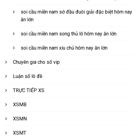
soi cầu miền nam sớ đầu đuôi giải đặc biệt hôm nay
ăn lớn
soi cầu miền nam song thủ lô hôm nay ăn lớn
soi cầu miền nam xíu chủ hôm nay ăn lớn
Chuyên gia cho số vip
Luận số lô đề
TRỰC TIẾP XS
XSMB
XSMN
XSMT