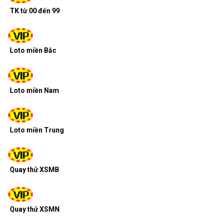
TK từ 00 đến 99
Loto miền Bắc
Loto miền Nam
Loto miền Trung
Quay thử XSMB
Quay thử XSMN