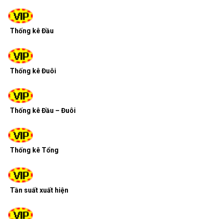
Thống kê Đầu
Thống kê Đuôi
Thống kê Đầu – Đuôi
Thống kê Tổng
Tần suất xuất hiện