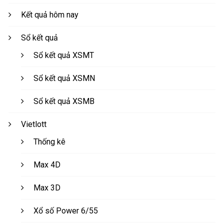
Kết quả hôm nay
Sổ kết quả
Sổ kết quả XSMT
Sổ kết quả XSMN
Sổ kết quả XSMB
Vietlott
Thống kê
Max 4D
Max 3D
Xổ số Power 6/55