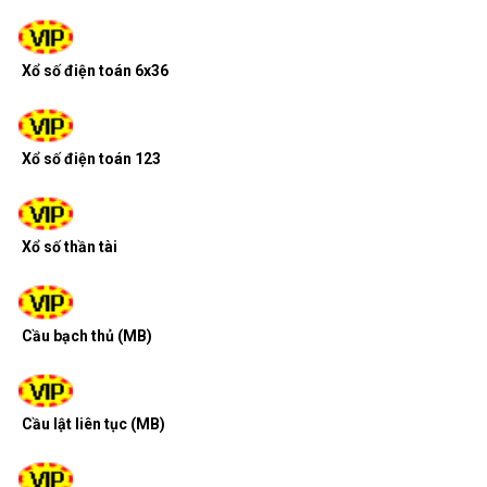
Xổ số điện toán 6x36
Xổ số điện toán 123
Xổ số thần tài
Cầu bạch thủ (MB)
Cầu lật liên tục (MB)