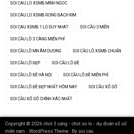
SOI CAU LO XSMB MINH NGOC
SOI CAU LO XSMB RONG BACH KIM
SOI CAU XSMB 1 LO DUY NHAT
SOI CẦU 3 MIỀN
SOI CẦU LÔ 3 CÀNG MIỄN PHÍ
SOI CẦU LÔ MN ÂM DƯƠNG
SOI CẦU LÔ XSMB CHUẨN
SOI CẦU LÔ ĐẸP
SOI CẦU LÔ ĐỀ
SOI CẦU LÔ ĐỀ HÀ NỘI
SOI CẦU LÔ ĐỀ MIỄN PHÍ
SOI CẦU LÔ ĐỀ ĐẸP NHẤT HÔM NAY
SOI CẦU XỔ SỐ
SOI CẦU XỔ SỐ CHÍNH XÁC NHẤT
Copyright © 2026 chot 3 cang - chot so lo - dự đoán xổ số
miền nam - WordPress Theme : By
soi cau