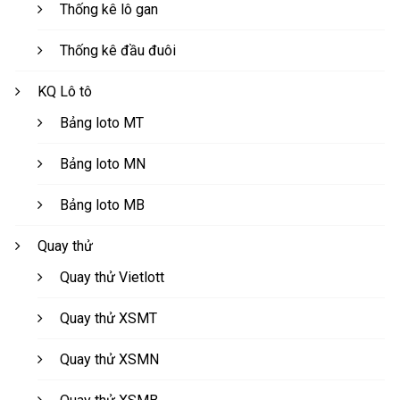
Thống kê lô gan
Thống kê đầu đuôi
KQ Lô tô
Bảng loto MT
Bảng loto MN
Bảng loto MB
Quay thử
Quay thử Vietlott
Quay thử XSMT
Quay thử XSMN