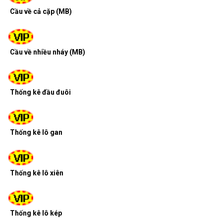
Cầu về cả cặp (MB)
Cầu về nhiều nháy (MB)
Thống kê đầu đuôi
Thống kê lô gan
Thống kê lô xiên
Thống kê lô kép