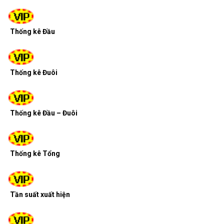
Thống kê Đầu
Thống kê Đuôi
Thống kê Đầu – Đuôi
Thống kê Tổng
Tần suất xuất hiện