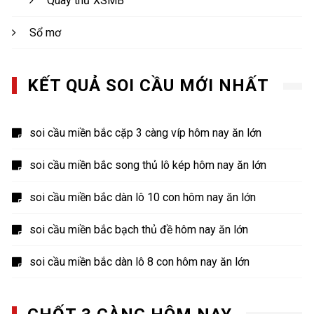
Quay thử XSMB
Sổ mơ
KẾT QUẢ SOI CẦU MỚI NHẤT
soi cầu miền bắc cặp 3 càng víp hôm nay ăn lớn
soi cầu miền bắc song thủ lô kép hôm nay ăn lớn
soi cầu miền bắc dàn lô 10 con hôm nay ăn lớn
soi cầu miền bắc bạch thủ đề hôm nay ăn lớn
soi cầu miền bắc dàn lô 8 con hôm nay ăn lớn