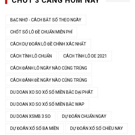
CHỐT 3 CÀNG HÔM NAY
BẠC NHỚ - CÁCH BẮT SỐ THEO NGÀY
CHỐT SỐ LÔ ĐỀ CHUẨN MIỄN PHÍ
CÁCH DỰ ĐOÁN LÔ ĐỀ CHÍNH XÁC NHẤT
CÁCH TÍNH LÔ CHUẨN
CÁCH TÍNH LÔ DE 2021
CÁCH ĐÁNH LÔ NGÀY NÀO CŨNG TRÚNG
CÁCH ĐÁNH ĐỀ NGÀY NÀO CŨNG TRÚNG
DU DOAN XO SO XỔ SỐ MIỀN BẮC DẠI PHÁT
DU DOAN XO SO XỔ SỐ MIỀN BẮC WAP
DU DOAN XSMB 3 SO
DỰ ĐOÁN CHUẨN NGAY
DỰ ĐOÁN XỔ SỐ BA MIỀN
DỰ ĐOÁN XỔ SỐ CHIỀU NAY