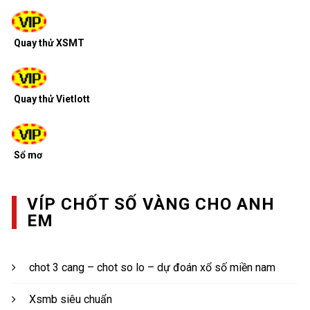
Quay thử XSMT
Quay thử Vietlott
Sổ mơ
VÍP CHỐT SỐ VÀNG CHO ANH
EM
chot 3 cang – chot so lo – dự đoán xổ số miền nam
Xsmb siêu chuẩn