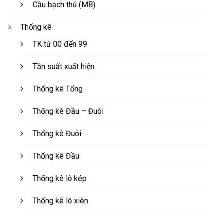
Cầu bạch thủ (MB)
Thống kê
TK từ 00 đến 99
Tần suất xuất hiện
Thống kê Tổng
Thống kê Đầu – Đuôi
Thống kê Đuôi
Thống kê Đầu
Thống kê lô kép
Thống kê lô xiên