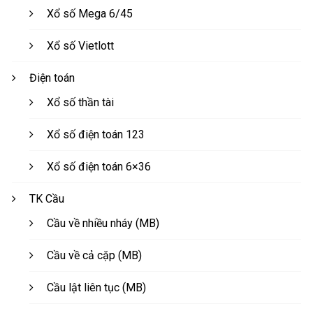
Xổ số Mega 6/45
Xổ số Vietlott
Điện toán
Xổ số thần tài
Xổ số điện toán 123
Xổ số điện toán 6×36
TK Cầu
Cầu về nhiều nháy (MB)
Cầu về cả cặp (MB)
Cầu lật liên tục (MB)