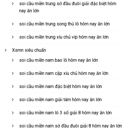
soi cầu miền trung sớ đầu đuôi giải đặc biệt hôm
nay ăn lớn
soi cầu miền trung song thủ lô hôm nay ăn lớn
soi cầu miền trung xíu chủ víp hôm nay ăn lớn
Xsmn siêu chuẩn
soi cầu miền nam bao lô hôm nay ăn lớn
soi cầu miền nam cặp xíu chủ hôm nay ăn lớn
soi cầu miền nam đặc biệt hôm nay ăn lớn
soi cầu miền nam giải tám hôm nay ăn lớn
soi cầu miền nam lô 3 số giải 8 hôm nay ăn lớn
soi cầu miền nam sớ đầu đuôi giải 8 hôm nay ăn lớn