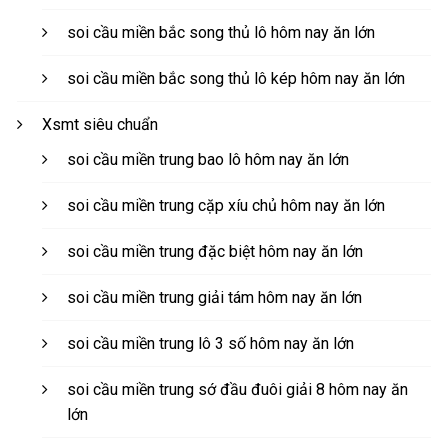
soi cầu miền bắc song thủ lô hôm nay ăn lớn
soi cầu miền bắc song thủ lô kép hôm nay ăn lớn
Xsmt siêu chuẩn
soi cầu miền trung bao lô hôm nay ăn lớn
soi cầu miền trung cặp xíu chủ hôm nay ăn lớn
soi cầu miền trung đặc biệt hôm nay ăn lớn
soi cầu miền trung giải tám hôm nay ăn lớn
soi cầu miền trung lô 3 số hôm nay ăn lớn
soi cầu miền trung sớ đầu đuôi giải 8 hôm nay ăn
lớn