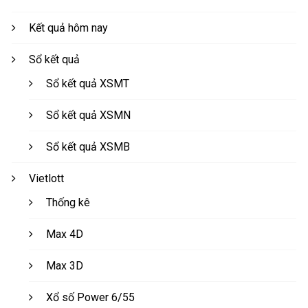
Kết quả hôm nay
Sổ kết quả
Sổ kết quả XSMT
Sổ kết quả XSMN
Sổ kết quả XSMB
Vietlott
Thống kê
Max 4D
Max 3D
Xổ số Power 6/55