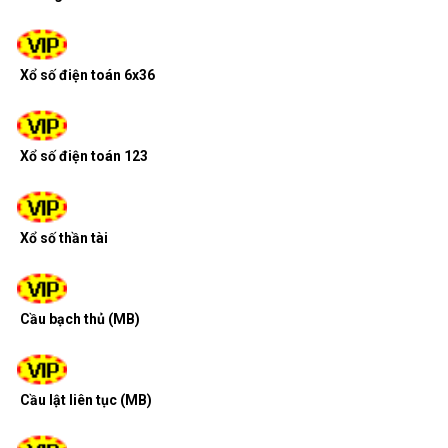
Xổ số điện toán 6x36
Xổ số điện toán 123
Xổ số thần tài
Cầu bạch thủ (MB)
Cầu lật liên tục (MB)