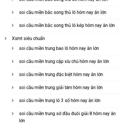
soi cầu miền bắc song thủ lô hôm nay ăn lớn
soi cầu miền bắc song thủ lô kép hôm nay ăn lớn
Xsmt siêu chuẩn
soi cầu miền trung bao lô hôm nay ăn lớn
soi cầu miền trung cặp xíu chủ hôm nay ăn lớn
soi cầu miền trung đặc biệt hôm nay ăn lớn
soi cầu miền trung giải tám hôm nay ăn lớn
soi cầu miền trung lô 3 số hôm nay ăn lớn
soi cầu miền trung sớ đầu đuôi giải 8 hôm nay ăn
lớn