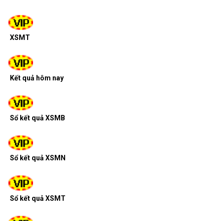
XSMT
Kết quả hôm nay
Sổ kết quả XSMB
Sổ kết quả XSMN
Sổ kết quả XSMT