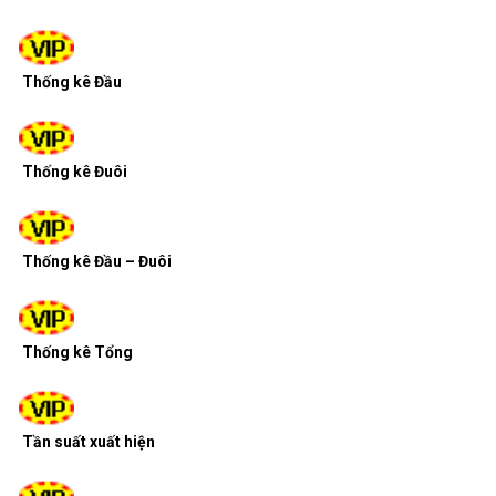
Thống kê Đầu
Thống kê Đuôi
Thống kê Đầu – Đuôi
Thống kê Tổng
Tần suất xuất hiện