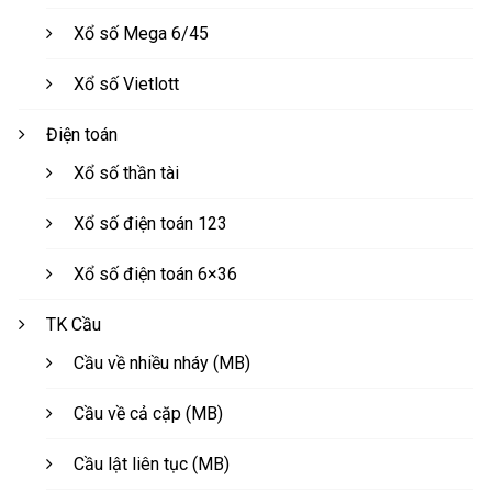
Xổ số Mega 6/45
Xổ số Vietlott
Điện toán
Xổ số thần tài
Xổ số điện toán 123
Xổ số điện toán 6×36
TK Cầu
Cầu về nhiều nháy (MB)
Cầu về cả cặp (MB)
Cầu lật liên tục (MB)