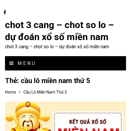
chot 3 cang – chot so lo –
dự đoán xổ số miền nam
chot 3 cang – chot so lo – dự đoán xổ số miền nam
MENU
Thẻ:
cầu lô miền nam thứ 5
Home
Cầu Lô Miền Nam Thứ 5