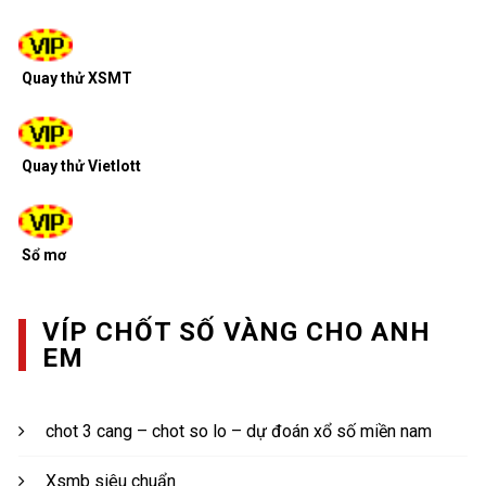
Quay thử XSMT
Quay thử Vietlott
Sổ mơ
VÍP CHỐT SỐ VÀNG CHO ANH
EM
chot 3 cang – chot so lo – dự đoán xổ số miền nam
Xsmb siêu chuẩn