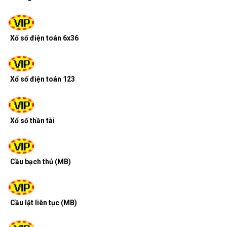
Xổ số điện toán 6x36
Xổ số điện toán 123
Xổ số thần tài
Cầu bạch thủ (MB)
Cầu lật liên tục (MB)