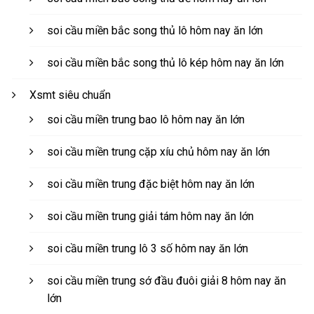
soi cầu miền bắc song thủ lô hôm nay ăn lớn
soi cầu miền bắc song thủ lô kép hôm nay ăn lớn
Xsmt siêu chuẩn
soi cầu miền trung bao lô hôm nay ăn lớn
soi cầu miền trung cặp xíu chủ hôm nay ăn lớn
soi cầu miền trung đặc biệt hôm nay ăn lớn
soi cầu miền trung giải tám hôm nay ăn lớn
soi cầu miền trung lô 3 số hôm nay ăn lớn
soi cầu miền trung sớ đầu đuôi giải 8 hôm nay ăn
lớn