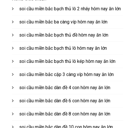
soi cầu miền bắc bạch thủ lô 2 nháy hôm nay ăn lớn
soi cầu miền bắc ba càng víp hôm nay ăn lớn
soi cầu miền bắc bạch thủ đề hôm nay ăn lớn
soi cầu miền bắc bạch thủ lô hôm nay ăn lớn
soi cầu miền bắc bạch thủ lô kép hôm nay ăn lớn
soi cầu miền bắc cặp 3 càng víp hôm nay ăn lớn
soi cầu miền bắc dàn đề 4 con hôm nay ăn lớn
soi cầu miền bắc dàn đề 6 con hôm nay ăn lớn
soi cầu miền bắc dàn đề 8 con hôm nay ăn lớn
soi cầu miền bắc dàn đề 10 con hôm nay ăn lớn