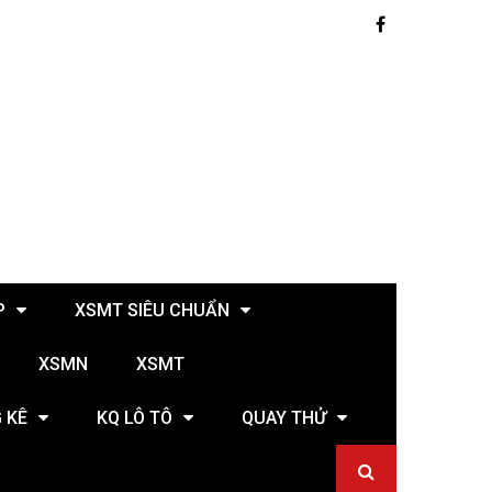
P
XSMT SIÊU CHUẨN
XSMN
XSMT
 KÊ
KQ LÔ TÔ
QUAY THỬ