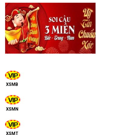
XSMB
XSMN
XSMT