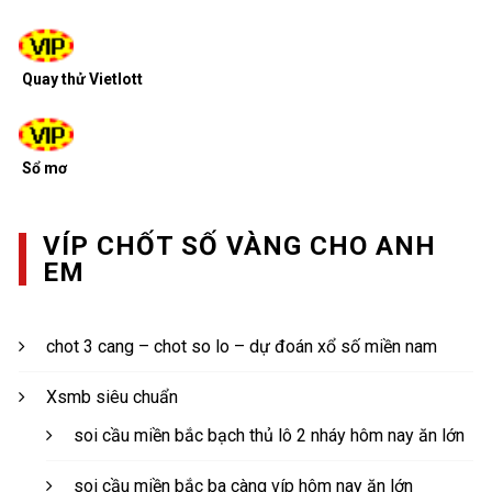
Quay thử Vietlott
Sổ mơ
VÍP CHỐT SỐ VÀNG CHO ANH
EM
chot 3 cang – chot so lo – dự đoán xổ số miền nam
Xsmb siêu chuẩn
soi cầu miền bắc bạch thủ lô 2 nháy hôm nay ăn lớn
soi cầu miền bắc ba càng víp hôm nay ăn lớn