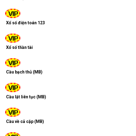
Xổ số điện toán 123
Xổ số thần tài
Cầu bạch thủ (MB)
Cầu lật liên tục (MB)
Cầu về cả cặp (MB)