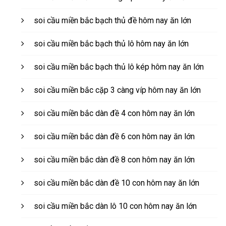
soi cầu miền bắc bạch thủ đề hôm nay ăn lớn
soi cầu miền bắc bạch thủ lô hôm nay ăn lớn
soi cầu miền bắc bạch thủ lô kép hôm nay ăn lớn
soi cầu miền bắc cặp 3 càng víp hôm nay ăn lớn
soi cầu miền bắc dàn đề 4 con hôm nay ăn lớn
soi cầu miền bắc dàn đề 6 con hôm nay ăn lớn
soi cầu miền bắc dàn đề 8 con hôm nay ăn lớn
soi cầu miền bắc dàn đề 10 con hôm nay ăn lớn
soi cầu miền bắc dàn lô 10 con hôm nay ăn lớn