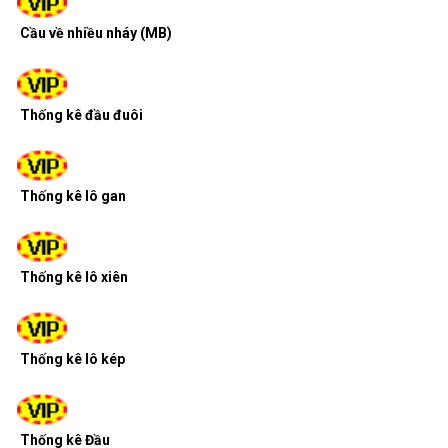
Cầu về nhiều nháy (MB)
Thống kê đầu đuôi
Thống kê lô gan
Thống kê lô xiên
Thống kê lô kép
Thống kê Đầu