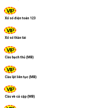
Xổ số điện toán 123
Xổ số thần tài
Cầu bạch thủ (MB)
Cầu lật liên tục (MB)
Cầu về cả cặp (MB)