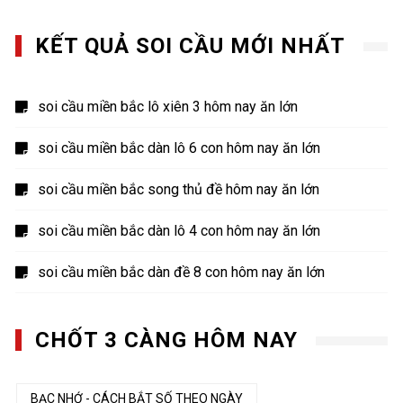
KẾT QUẢ SOI CẦU MỚI NHẤT
soi cầu miền bắc lô xiên 3 hôm nay ăn lớn
soi cầu miền bắc dàn lô 6 con hôm nay ăn lớn
soi cầu miền bắc song thủ đề hôm nay ăn lớn
soi cầu miền bắc dàn lô 4 con hôm nay ăn lớn
soi cầu miền bắc dàn đề 8 con hôm nay ăn lớn
CHỐT 3 CÀNG HÔM NAY
BẠC NHỚ - CÁCH BẮT SỐ THEO NGÀY