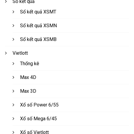
Sổ kết quả
Sổ kết quả XSMT
Sổ kết quả XSMN
Sổ kết quả XSMB
Vietlott
Thống kê
Max 4D
Max 3D
Xổ số Power 6/55
Xổ số Mega 6/45
Xổ số Vietlott