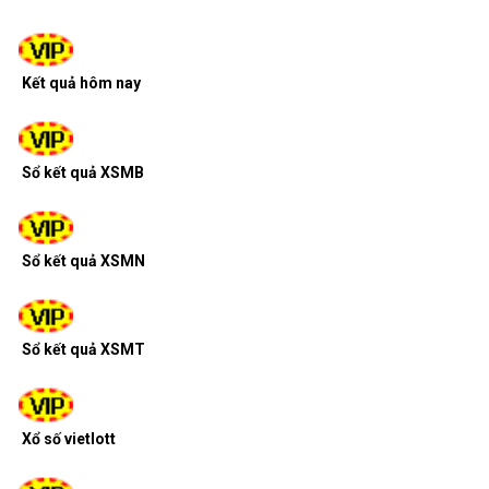
Kết quả hôm nay
Sổ kết quả XSMB
Sổ kết quả XSMN
Sổ kết quả XSMT
Xổ số vietlott