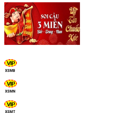
XSMB
XSMN
XSMT