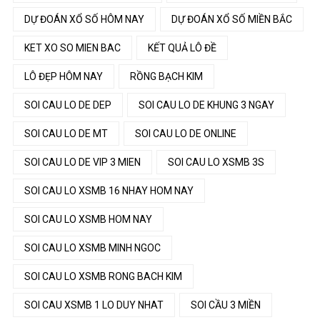
DỰ ĐOÁN XỔ SỐ HÔM NAY
DỰ ĐOÁN XỔ SỐ MIỀN BẮC
KET XO SO MIEN BAC
KẾT QUẢ LÔ ĐỀ
LÔ ĐẸP HÔM NAY
RỒNG BẠCH KIM
SOI CAU LO DE DEP
SOI CAU LO DE KHUNG 3 NGAY
SOI CAU LO DE MT
SOI CAU LO DE ONLINE
SOI CAU LO DE VIP 3 MIEN
SOI CAU LO XSMB 3S
SOI CAU LO XSMB 16 NHAY HOM NAY
SOI CAU LO XSMB HOM NAY
SOI CAU LO XSMB MINH NGOC
SOI CAU LO XSMB RONG BACH KIM
SOI CAU XSMB 1 LO DUY NHAT
SOI CẦU 3 MIỀN