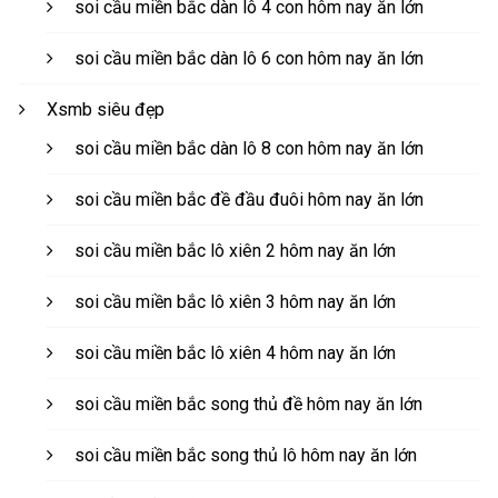
soi cầu miền bắc dàn lô 4 con hôm nay ăn lớn
soi cầu miền bắc dàn lô 6 con hôm nay ăn lớn
Xsmb siêu đẹp
soi cầu miền bắc dàn lô 8 con hôm nay ăn lớn
soi cầu miền bắc đề đầu đuôi hôm nay ăn lớn
soi cầu miền bắc lô xiên 2 hôm nay ăn lớn
soi cầu miền bắc lô xiên 3 hôm nay ăn lớn
soi cầu miền bắc lô xiên 4 hôm nay ăn lớn
soi cầu miền bắc song thủ đề hôm nay ăn lớn
soi cầu miền bắc song thủ lô hôm nay ăn lớn