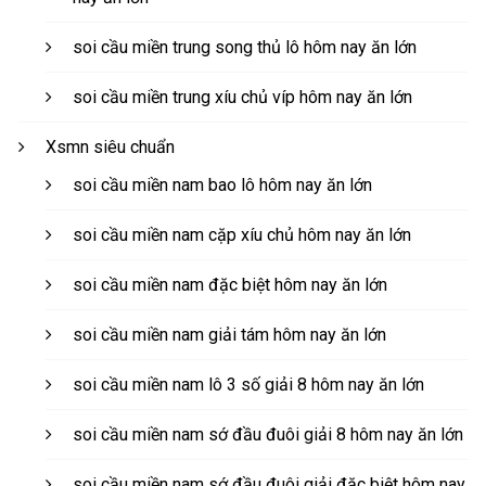
soi cầu miền trung song thủ lô hôm nay ăn lớn
soi cầu miền trung xíu chủ víp hôm nay ăn lớn
Xsmn siêu chuẩn
soi cầu miền nam bao lô hôm nay ăn lớn
soi cầu miền nam cặp xíu chủ hôm nay ăn lớn
soi cầu miền nam đặc biệt hôm nay ăn lớn
soi cầu miền nam giải tám hôm nay ăn lớn
soi cầu miền nam lô 3 số giải 8 hôm nay ăn lớn
soi cầu miền nam sớ đầu đuôi giải 8 hôm nay ăn lớn
soi cầu miền nam sớ đầu đuôi giải đặc biệt hôm nay