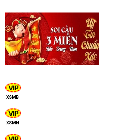
XSMB
XSMN