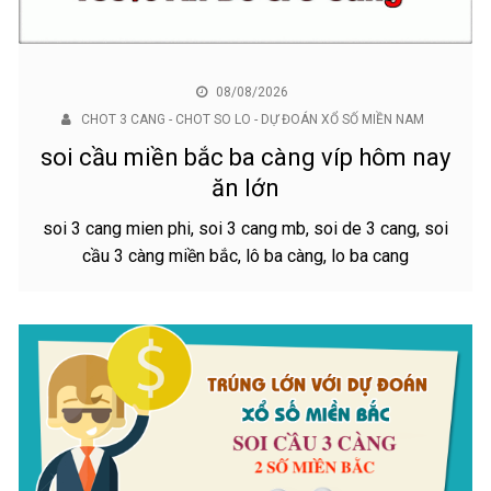
08/08/2026
CHOT 3 CANG - CHOT SO LO - DỰ ĐOÁN XỔ SỐ MIỀN NAM
soi cầu miền bắc ba càng víp hôm nay
ăn lớn
soi 3 cang mien phi, soi 3 cang mb, soi de 3 cang, soi
cầu 3 càng miền bắc, lô ba càng, lo ba cang