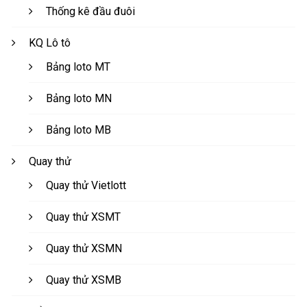
Thống kê đầu đuôi
KQ Lô tô
Bảng loto MT
Bảng loto MN
Bảng loto MB
Quay thử
Quay thử Vietlott
Quay thử XSMT
Quay thử XSMN
Quay thử XSMB