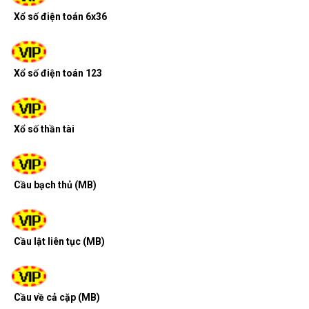
Xổ số điện toán 6x36
Xổ số điện toán 123
Xổ số thần tài
Cầu bạch thủ (MB)
Cầu lật liên tục (MB)
Cầu về cả cặp (MB)