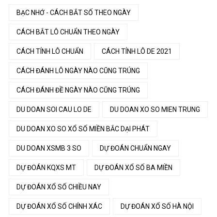
BẠC NHỚ - CÁCH BẮT SỐ THEO NGÀY
CÁCH BẮT LÔ CHUẨN THEO NGÀY
CÁCH TÍNH LÔ CHUẨN
CÁCH TÍNH LÔ DE 2021
CÁCH ĐÁNH LÔ NGÀY NÀO CŨNG TRÚNG
CÁCH ĐÁNH ĐỀ NGÀY NÀO CŨNG TRÚNG
DU DOAN SOI CAU LO DE
DU DOAN XO SO MIEN TRUNG
DU DOAN XO SO XỔ SỐ MIỀN BẮC DẠI PHÁT
DU DOAN XSMB 3 SO
DỰ ĐOÁN CHUẨN NGAY
DỰ ĐOÁN KQXS MT
DỰ ĐOÁN XỔ SỐ BA MIỀN
DỰ ĐOÁN XỔ SỐ CHIỀU NAY
DỰ ĐOÁN XỔ SỐ CHÍNH XÁC
DỰ ĐOÁN XỔ SỐ HÀ NỘI