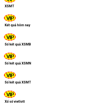
XSMT
Kết quả hôm nay
Sổ kết quả XSMB
Sổ kết quả XSMN
Sổ kết quả XSMT
Xổ số vietlott