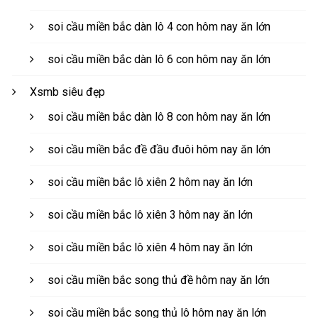
soi cầu miền bắc dàn lô 4 con hôm nay ăn lớn
soi cầu miền bắc dàn lô 6 con hôm nay ăn lớn
Xsmb siêu đẹp
soi cầu miền bắc dàn lô 8 con hôm nay ăn lớn
soi cầu miền bắc đề đầu đuôi hôm nay ăn lớn
soi cầu miền bắc lô xiên 2 hôm nay ăn lớn
soi cầu miền bắc lô xiên 3 hôm nay ăn lớn
soi cầu miền bắc lô xiên 4 hôm nay ăn lớn
soi cầu miền bắc song thủ đề hôm nay ăn lớn
soi cầu miền bắc song thủ lô hôm nay ăn lớn