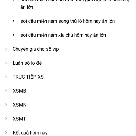
ăn lớn
soi cầu miền nam song thủ lô hôm nay ăn lớn
soi cầu miền nam xíu chủ hôm nay ăn lớn
Chuyên gia cho số vip
Luận số lô đề
TRỰC TIẾP XS
XSMB
XSMN
XSMT
Kết quả hôm nay