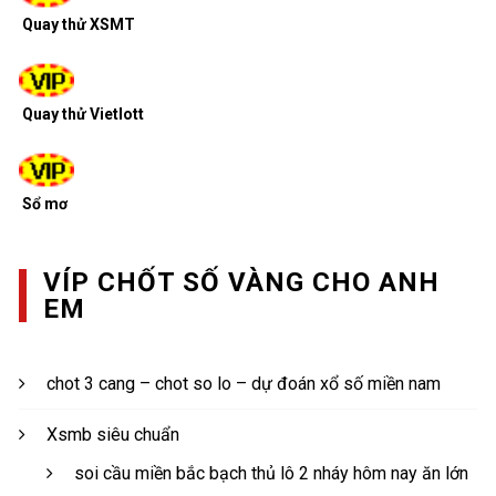
Quay thử XSMT
Quay thử Vietlott
Sổ mơ
VÍP CHỐT SỐ VÀNG CHO ANH
EM
chot 3 cang – chot so lo – dự đoán xổ số miền nam
Xsmb siêu chuẩn
soi cầu miền bắc bạch thủ lô 2 nháy hôm nay ăn lớn