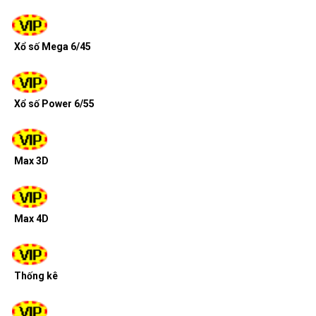
Xổ số Mega 6/45
Xổ số Power 6/55
Max 3D
Max 4D
Thống kê