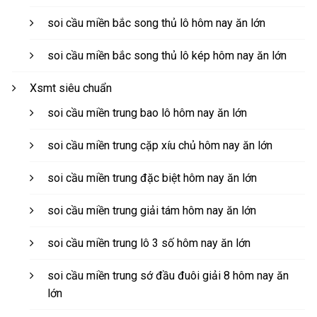
soi cầu miền bắc song thủ lô hôm nay ăn lớn
soi cầu miền bắc song thủ lô kép hôm nay ăn lớn
Xsmt siêu chuẩn
soi cầu miền trung bao lô hôm nay ăn lớn
soi cầu miền trung cặp xíu chủ hôm nay ăn lớn
soi cầu miền trung đặc biệt hôm nay ăn lớn
soi cầu miền trung giải tám hôm nay ăn lớn
soi cầu miền trung lô 3 số hôm nay ăn lớn
soi cầu miền trung sớ đầu đuôi giải 8 hôm nay ăn
lớn