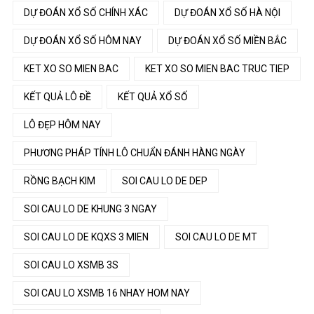
DỰ ĐOÁN XỔ SỐ CHÍNH XÁC
DỰ ĐOÁN XỔ SỐ HÀ NỘI
DỰ ĐOÁN XỔ SỐ HÔM NAY
DỰ ĐOÁN XỔ SỐ MIỀN BẮC
KET XO SO MIEN BAC
KET XO SO MIEN BAC TRUC TIEP
KẾT QUẢ LÔ ĐỀ
KẾT QUẢ XỔ SỐ
LÔ ĐẸP HÔM NAY
PHƯƠNG PHÁP TÍNH LÔ CHUẨN ĐÁNH HÀNG NGÀY
RỒNG BẠCH KIM
SOI CAU LO DE DEP
SOI CAU LO DE KHUNG 3 NGAY
SOI CAU LO DE KQXS 3 MIEN
SOI CAU LO DE MT
SOI CAU LO XSMB 3S
SOI CAU LO XSMB 16 NHAY HOM NAY