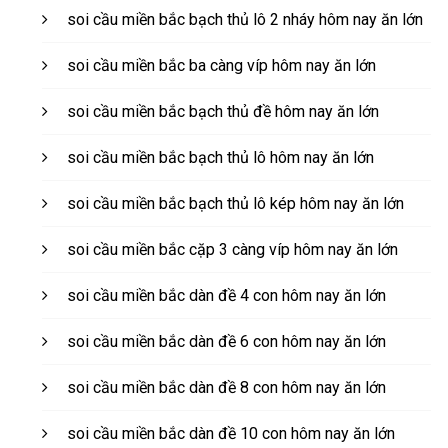
soi cầu miền bắc bạch thủ lô 2 nháy hôm nay ăn lớn
soi cầu miền bắc ba càng víp hôm nay ăn lớn
soi cầu miền bắc bạch thủ đề hôm nay ăn lớn
soi cầu miền bắc bạch thủ lô hôm nay ăn lớn
soi cầu miền bắc bạch thủ lô kép hôm nay ăn lớn
soi cầu miền bắc cặp 3 càng víp hôm nay ăn lớn
soi cầu miền bắc dàn đề 4 con hôm nay ăn lớn
soi cầu miền bắc dàn đề 6 con hôm nay ăn lớn
soi cầu miền bắc dàn đề 8 con hôm nay ăn lớn
soi cầu miền bắc dàn đề 10 con hôm nay ăn lớn