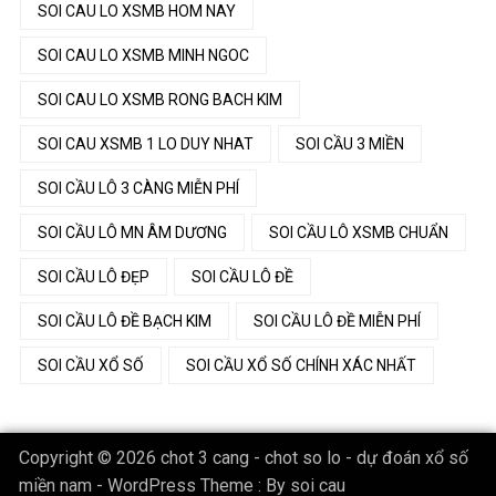
SOI CAU LO XSMB HOM NAY
SOI CAU LO XSMB MINH NGOC
SOI CAU LO XSMB RONG BACH KIM
SOI CAU XSMB 1 LO DUY NHAT
SOI CẦU 3 MIỀN
SOI CẦU LÔ 3 CÀNG MIỄN PHÍ
SOI CẦU LÔ MN ÂM DƯƠNG
SOI CẦU LÔ XSMB CHUẨN
SOI CẦU LÔ ĐẸP
SOI CẦU LÔ ĐỀ
SOI CẦU LÔ ĐỀ BẠCH KIM
SOI CẦU LÔ ĐỀ MIỄN PHÍ
SOI CẦU XỔ SỐ
SOI CẦU XỔ SỐ CHÍNH XÁC NHẤT
Copyright © 2026 chot 3 cang - chot so lo - dự đoán xổ số
miền nam - WordPress Theme : By
soi cau