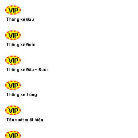
Thống kê Đầu
Thống kê Đuôi
Thống kê Đầu – Đuôi
Thống kê Tổng
Tần suất xuất hiện