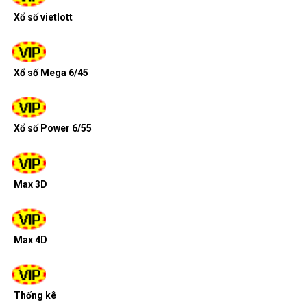
Xổ số vietlott
Xổ số Mega 6/45
Xổ số Power 6/55
Max 3D
Max 4D
Thống kê