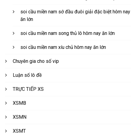
soi cầu miền nam sớ đầu đuôi giải đặc biệt hôm nay
ăn lớn
soi cầu miền nam song thủ lô hôm nay ăn lớn
soi cầu miền nam xíu chủ hôm nay ăn lớn
Chuyên gia cho số vip
Luận số lô đề
TRỰC TIẾP XS
XSMB
XSMN
XSMT