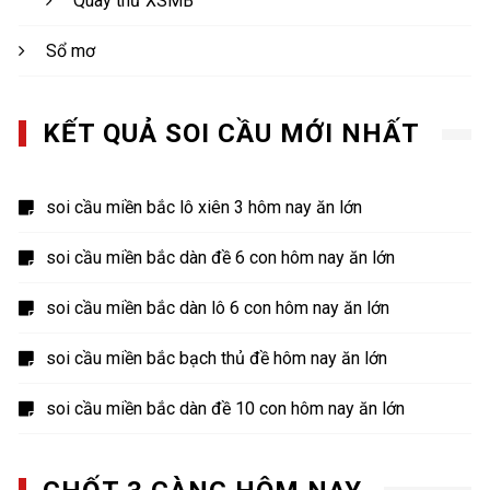
Quay thử XSMB
Sổ mơ
KẾT QUẢ SOI CẦU MỚI NHẤT
soi cầu miền bắc lô xiên 3 hôm nay ăn lớn
soi cầu miền bắc dàn đề 6 con hôm nay ăn lớn
soi cầu miền bắc dàn lô 6 con hôm nay ăn lớn
soi cầu miền bắc bạch thủ đề hôm nay ăn lớn
soi cầu miền bắc dàn đề 10 con hôm nay ăn lớn