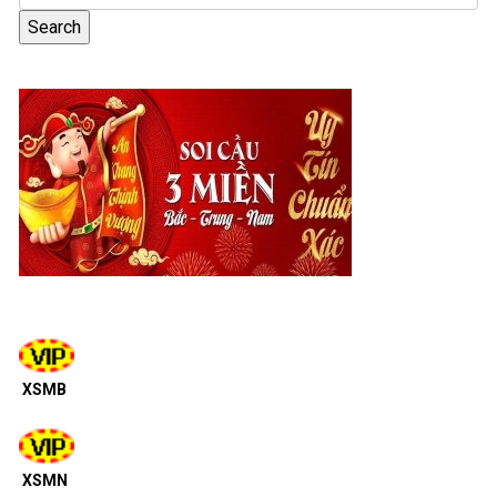
Search
XSMB
XSMN