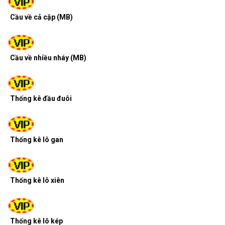
Cầu về cả cặp (MB)
Cầu về nhiều nháy (MB)
Thống kê đầu đuôi
Thống kê lô gan
Thống kê lô xiên
Thống kê lô kép