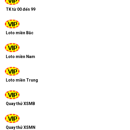
TK từ 00 đến 99
Loto miền Bắc
Loto miền Nam
Loto miền Trung
Quay thử XSMB
Quay thử XSMN