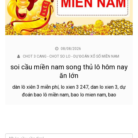
08/08/2026
CHOT 3 CANG - CHOT SO LO - DỰ ĐOÁN XỔ SỐ MIỀN NAM
soi cầu miền nam song thủ lô hôm nay
ăn lớn
dàn lô xiên 3 miễn phí, lo xien 3 247, dan lo xien 3, dự
đoán bao lô miền nam, bao lo mien nam, bao