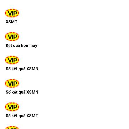
XSMT
Kết quả hôm nay
Sổ kết quả XSMB
Sổ kết quả XSMN
Sổ kết quả XSMT