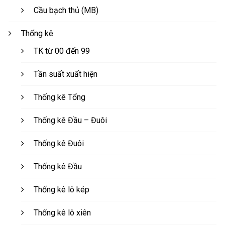
Cầu bạch thủ (MB)
Thống kê
TK từ 00 đến 99
Tần suất xuất hiện
Thống kê Tổng
Thống kê Đầu – Đuôi
Thống kê Đuôi
Thống kê Đầu
Thống kê lô kép
Thống kê lô xiên