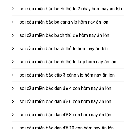
soi cầu miền bắc bạch thủ lô 2 nháy hôm nay ăn lớn
soi cầu miền bắc ba càng víp hôm nay ăn lớn
soi cầu miền bắc bạch thủ đề hôm nay ăn lớn
soi cầu miền bắc bạch thủ lô hôm nay ăn lớn
soi cầu miền bắc bạch thủ lô kép hôm nay ăn lớn
soi cầu miền bắc cặp 3 càng víp hôm nay ăn lớn
soi cầu miền bắc dàn đề 4 con hôm nay ăn lớn
soi cầu miền bắc dàn đề 6 con hôm nay ăn lớn
soi cầu miền bắc dàn đề 8 con hôm nay ăn lớn
soi cầu miền bắc dàn đề 10 con hôm nay ăn lớn