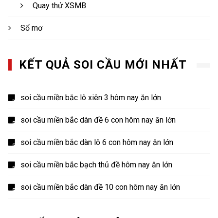
Quay thử XSMB
Sổ mơ
KẾT QUẢ SOI CẦU MỚI NHẤT
soi cầu miền bắc lô xiên 3 hôm nay ăn lớn
soi cầu miền bắc dàn đề 6 con hôm nay ăn lớn
soi cầu miền bắc dàn lô 6 con hôm nay ăn lớn
soi cầu miền bắc bạch thủ đề hôm nay ăn lớn
soi cầu miền bắc dàn đề 10 con hôm nay ăn lớn