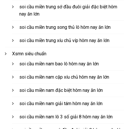
soi cầu miền trung sớ đầu đuôi giải đặc biệt hôm
nay ăn lớn
soi cầu miền trung song thủ lô hôm nay ăn lớn
soi cầu miền trung xíu chủ víp hôm nay ăn lớn
Xsmn siêu chuẩn
soi cầu miền nam bao lô hôm nay ăn lớn
soi cầu miền nam cặp xíu chủ hôm nay ăn lớn
soi cầu miền nam đặc biệt hôm nay ăn lớn
soi cầu miền nam giải tám hôm nay ăn lớn
soi cầu miền nam lô 3 số giải 8 hôm nay ăn lớn