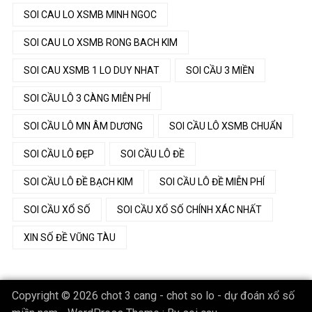
SOI CAU LO XSMB MINH NGOC
SOI CAU LO XSMB RONG BACH KIM
SOI CAU XSMB 1 LO DUY NHAT
SOI CẦU 3 MIỀN
SOI CẦU LÔ 3 CÀNG MIỄN PHÍ
SOI CẦU LÔ MN ÂM DƯƠNG
SOI CẦU LÔ XSMB CHUẨN
SOI CẦU LÔ ĐẸP
SOI CẦU LÔ ĐỀ
SOI CẦU LÔ ĐỀ BẠCH KIM
SOI CẦU LÔ ĐỀ MIỄN PHÍ
SOI CẦU XỔ SỐ
SOI CẦU XỔ SỐ CHÍNH XÁC NHẤT
XIN SỐ ĐỀ VŨNG TÀU
Copyright © 2026 chot 3 cang - chot so lo - dự đoán xổ số