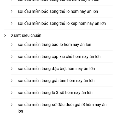
soi cầu miền bắc song thủ lô hôm nay ăn lớn
soi cầu miền bắc song thủ lô kép hôm nay ăn lớn
Xsmt siêu chuẩn
soi cầu miền trung bao lô hôm nay ăn lớn
soi cầu miền trung cặp xíu chủ hôm nay ăn lớn
soi cầu miền trung đặc biệt hôm nay ăn lớn
soi cầu miền trung giải tám hôm nay ăn lớn
soi cầu miền trung lô 3 số hôm nay ăn lớn
soi cầu miền trung sớ đầu đuôi giải 8 hôm nay ăn
lớn