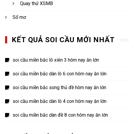
Quay thử XSMB
Sổ mơ
KẾT QUẢ SOI CẦU MỚI NHẤT
soi cầu miền bắc lô xiên 3 hôm nay ăn lớn
soi cầu miền bắc dàn lô 6 con hôm nay ăn lớn
soi cầu miền bắc song thủ đề hôm nay ăn lớn
soi cầu miền bắc dàn lô 4 con hôm nay ăn lớn
soi cầu miền bắc dàn đề 8 con hôm nay ăn lớn