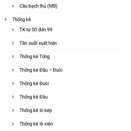
Cầu bạch thủ (MB)
Thống kê
TK từ 00 đến 99
Tần suất xuất hiện
Thống kê Tổng
Thống kê Đầu – Đuôi
Thống kê Đuôi
Thống kê Đầu
Thống kê lô kép
Thống kê lô xiên