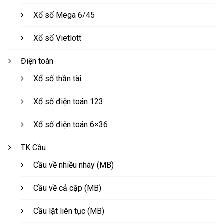
Xổ số Mega 6/45
Xổ số Vietlott
Điện toán
Xổ số thần tài
Xổ số điện toán 123
Xổ số điện toán 6×36
TK Cầu
Cầu về nhiều nháy (MB)
Cầu về cả cặp (MB)
Cầu lật liên tục (MB)