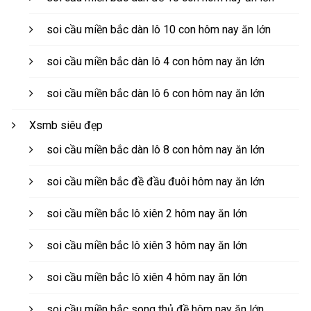
soi cầu miền bắc dàn lô 10 con hôm nay ăn lớn
soi cầu miền bắc dàn lô 4 con hôm nay ăn lớn
soi cầu miền bắc dàn lô 6 con hôm nay ăn lớn
Xsmb siêu đẹp
soi cầu miền bắc dàn lô 8 con hôm nay ăn lớn
soi cầu miền bắc đề đầu đuôi hôm nay ăn lớn
soi cầu miền bắc lô xiên 2 hôm nay ăn lớn
soi cầu miền bắc lô xiên 3 hôm nay ăn lớn
soi cầu miền bắc lô xiên 4 hôm nay ăn lớn
soi cầu miền bắc song thủ đề hôm nay ăn lớn