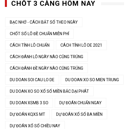
CHỐT 3 CÀNG HÔM NAY
BẠC NHỚ - CÁCH BẮT SỐ THEO NGÀY
CHỐT SỐ LÔ ĐỀ CHUẨN MIỄN PHÍ
CÁCH TÍNH LÔ CHUẨN
CÁCH TÍNH LÔ DE 2021
CÁCH ĐÁNH LÔ NGÀY NÀO CŨNG TRÚNG
CÁCH ĐÁNH ĐỀ NGÀY NÀO CŨNG TRÚNG
DU DOAN SOI CAU LO DE
DU DOAN XO SO MIEN TRUNG
DU DOAN XO SO XỔ SỐ MIỀN BẮC DẠI PHÁT
DU DOAN XSMB 3 SO
DỰ ĐOÁN CHUẨN NGAY
DỰ ĐOÁN KQXS MT
DỰ ĐOÁN XỔ SỐ BA MIỀN
DỰ ĐOÁN XỔ SỐ CHIỀU NAY