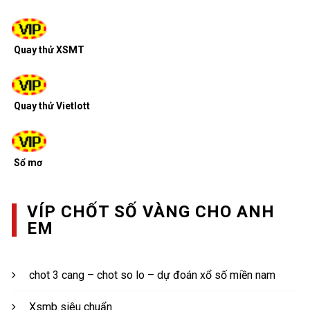
Quay thử XSMT
Quay thử Vietlott
Sổ mơ
VÍP CHỐT SỐ VÀNG CHO ANH
EM
chot 3 cang – chot so lo – dự đoán xổ số miền nam
Xsmb siêu chuẩn