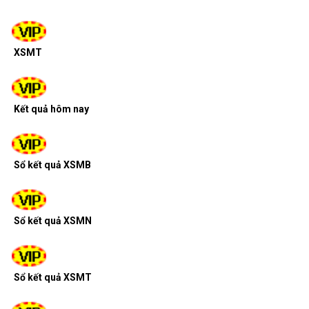
XSMT
Kết quả hôm nay
Sổ kết quả XSMB
Sổ kết quả XSMN
Sổ kết quả XSMT