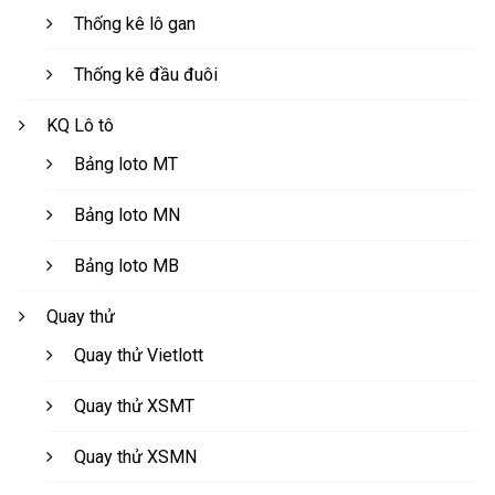
Thống kê lô gan
Thống kê đầu đuôi
KQ Lô tô
Bảng loto MT
Bảng loto MN
Bảng loto MB
Quay thử
Quay thử Vietlott
Quay thử XSMT
Quay thử XSMN