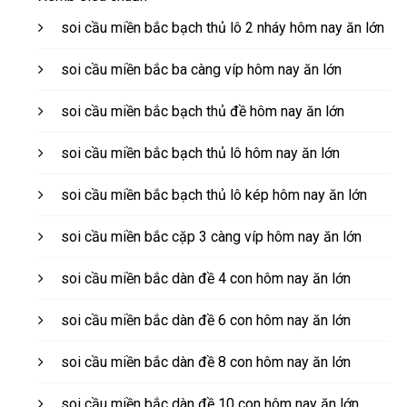
soi cầu miền bắc bạch thủ lô 2 nháy hôm nay ăn lớn
soi cầu miền bắc ba càng víp hôm nay ăn lớn
soi cầu miền bắc bạch thủ đề hôm nay ăn lớn
soi cầu miền bắc bạch thủ lô hôm nay ăn lớn
soi cầu miền bắc bạch thủ lô kép hôm nay ăn lớn
soi cầu miền bắc cặp 3 càng víp hôm nay ăn lớn
soi cầu miền bắc dàn đề 4 con hôm nay ăn lớn
soi cầu miền bắc dàn đề 6 con hôm nay ăn lớn
soi cầu miền bắc dàn đề 8 con hôm nay ăn lớn
soi cầu miền bắc dàn đề 10 con hôm nay ăn lớn