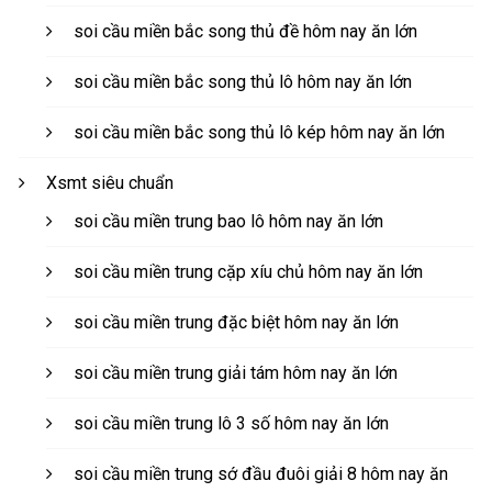
soi cầu miền bắc song thủ đề hôm nay ăn lớn
soi cầu miền bắc song thủ lô hôm nay ăn lớn
soi cầu miền bắc song thủ lô kép hôm nay ăn lớn
Xsmt siêu chuẩn
soi cầu miền trung bao lô hôm nay ăn lớn
soi cầu miền trung cặp xíu chủ hôm nay ăn lớn
soi cầu miền trung đặc biệt hôm nay ăn lớn
soi cầu miền trung giải tám hôm nay ăn lớn
soi cầu miền trung lô 3 số hôm nay ăn lớn
soi cầu miền trung sớ đầu đuôi giải 8 hôm nay ăn