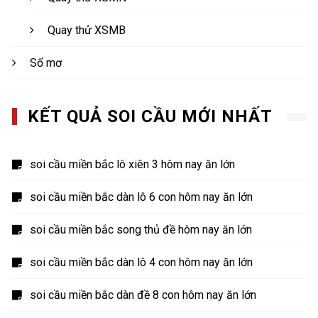
Quay thử XSMB
Sổ mơ
KẾT QUẢ SOI CẦU MỚI NHẤT
soi cầu miền bắc lô xiên 3 hôm nay ăn lớn
soi cầu miền bắc dàn lô 6 con hôm nay ăn lớn
soi cầu miền bắc song thủ đề hôm nay ăn lớn
soi cầu miền bắc dàn lô 4 con hôm nay ăn lớn
soi cầu miền bắc dàn đề 8 con hôm nay ăn lớn