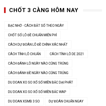
CHỐT 3 CÀNG HÔM NAY
BẠC NHỚ - CÁCH BẮT SỐ THEO NGÀY
CHỐT SỐ LÔ ĐỀ CHUẨN MIỄN PHÍ
CÁCH DỰ ĐOÁN LÔ ĐỀ CHÍNH XÁC NHẤT
CÁCH TÍNH LÔ CHUẨN
CÁCH TÍNH LÔ DE 2021
CÁCH ĐÁNH LÔ NGÀY NÀO CŨNG TRÚNG
CÁCH ĐÁNH ĐỀ NGÀY NÀO CŨNG TRÚNG
DU DOAN XO SO XỔ SỐ MIỀN BẮC DẠI PHÁT
DU DOAN XO SO XỔ SỐ MIỀN BẮC WAP
DU DOAN XSMB 3 SO
DỰ ĐOÁN CHUẨN NGAY