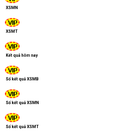
XSMN
XSMT
Kết quả hôm nay
Sổ kết quả XSMB
Sổ kết quả XSMN
Sổ kết quả XSMT