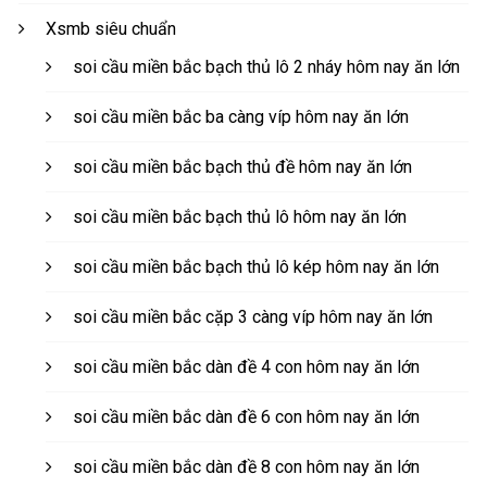
Xsmb siêu chuẩn
soi cầu miền bắc bạch thủ lô 2 nháy hôm nay ăn lớn
soi cầu miền bắc ba càng víp hôm nay ăn lớn
soi cầu miền bắc bạch thủ đề hôm nay ăn lớn
soi cầu miền bắc bạch thủ lô hôm nay ăn lớn
soi cầu miền bắc bạch thủ lô kép hôm nay ăn lớn
soi cầu miền bắc cặp 3 càng víp hôm nay ăn lớn
soi cầu miền bắc dàn đề 4 con hôm nay ăn lớn
soi cầu miền bắc dàn đề 6 con hôm nay ăn lớn
soi cầu miền bắc dàn đề 8 con hôm nay ăn lớn