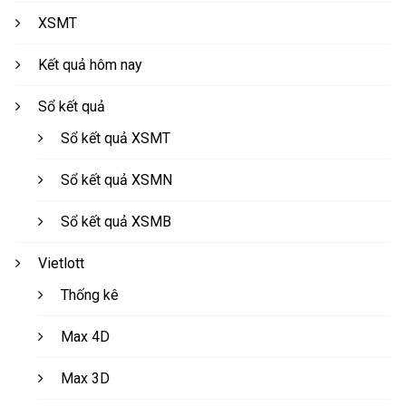
XSMT
Kết quả hôm nay
Sổ kết quả
Sổ kết quả XSMT
Sổ kết quả XSMN
Sổ kết quả XSMB
Vietlott
Thống kê
Max 4D
Max 3D