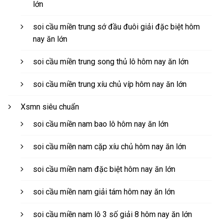
lớn
soi cầu miền trung sớ đầu đuôi giải đặc biệt hôm
nay ăn lớn
soi cầu miền trung song thủ lô hôm nay ăn lớn
soi cầu miền trung xíu chủ víp hôm nay ăn lớn
Xsmn siêu chuẩn
soi cầu miền nam bao lô hôm nay ăn lớn
soi cầu miền nam cặp xíu chủ hôm nay ăn lớn
soi cầu miền nam đặc biệt hôm nay ăn lớn
soi cầu miền nam giải tám hôm nay ăn lớn
soi cầu miền nam lô 3 số giải 8 hôm nay ăn lớn