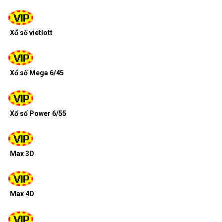
Xổ số vietlott
Xổ số Mega 6/45
Xổ số Power 6/55
Max 3D
Max 4D