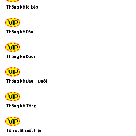
Thống kê lô kép
Thống kê Đầu
Thống kê Đuôi
Thống kê Đầu – Đuôi
Thống kê Tổng
Tần suất xuất hiện