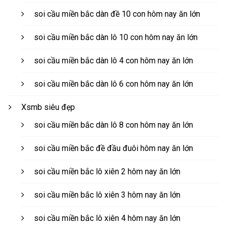
soi cầu miền bắc dàn đề 10 con hôm nay ăn lớn
soi cầu miền bắc dàn lô 10 con hôm nay ăn lớn
soi cầu miền bắc dàn lô 4 con hôm nay ăn lớn
soi cầu miền bắc dàn lô 6 con hôm nay ăn lớn
Xsmb siêu đẹp
soi cầu miền bắc dàn lô 8 con hôm nay ăn lớn
soi cầu miền bắc đề đầu đuôi hôm nay ăn lớn
soi cầu miền bắc lô xiên 2 hôm nay ăn lớn
soi cầu miền bắc lô xiên 3 hôm nay ăn lớn
soi cầu miền bắc lô xiên 4 hôm nay ăn lớn