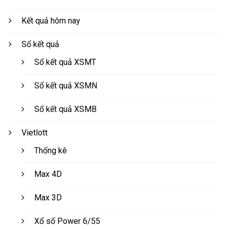
Kết quả hôm nay
Sổ kết quả
Sổ kết quả XSMT
Sổ kết quả XSMN
Sổ kết quả XSMB
Vietlott
Thống kê
Max 4D
Max 3D
Xổ số Power 6/55