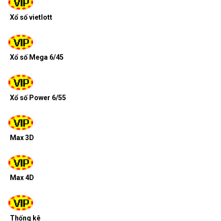
Xổ số vietlott
Xổ số Mega 6/45
Xổ số Power 6/55
Max 3D
Max 4D
Thống kê