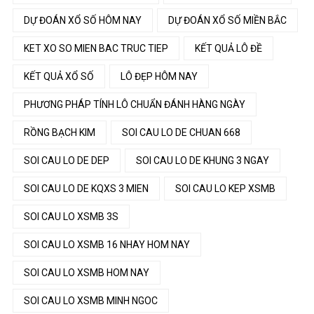
DỰ ĐOÁN XỔ SỐ HÔM NAY
DỰ ĐOÁN XỔ SỐ MIỀN BẮC
KET XO SO MIEN BAC TRUC TIEP
KẾT QUẢ LÔ ĐỀ
KẾT QUẢ XỔ SỐ
LÔ ĐẸP HÔM NAY
PHƯƠNG PHÁP TÍNH LÔ CHUẨN ĐÁNH HÀNG NGÀY
RỒNG BẠCH KIM
SOI CAU LO DE CHUAN 668
SOI CAU LO DE DEP
SOI CAU LO DE KHUNG 3 NGAY
SOI CAU LO DE KQXS 3 MIEN
SOI CAU LO KEP XSMB
SOI CAU LO XSMB 3S
SOI CAU LO XSMB 16 NHAY HOM NAY
SOI CAU LO XSMB HOM NAY
SOI CAU LO XSMB MINH NGOC