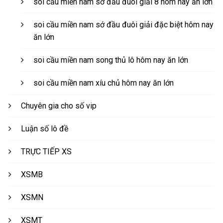
soi cầu miền nam sớ đầu đuôi giải 8 hôm nay ăn lớn
soi cầu miền nam sớ đầu đuôi giải đặc biệt hôm nay
ăn lớn
soi cầu miền nam song thủ lô hôm nay ăn lớn
soi cầu miền nam xíu chủ hôm nay ăn lớn
Chuyên gia cho số vip
Luận số lô đề
TRỰC TIẾP XS
XSMB
XSMN
XSMT