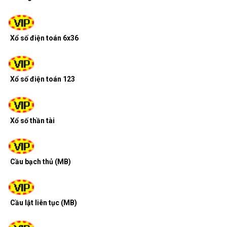
Xổ số điện toán 6x36
Xổ số điện toán 123
Xổ số thần tài
Cầu bạch thủ (MB)
Cầu lật liên tục (MB)