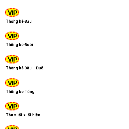
Thống kê Đầu
Thống kê Đuôi
Thống kê Đầu – Đuôi
Thống kê Tổng
Tần suất xuất hiện