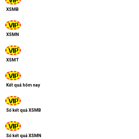
XSMB
XSMN
XSMT
Kết quả hôm nay
Sổ kết quả XSMB
Sổ kết quả XSMN