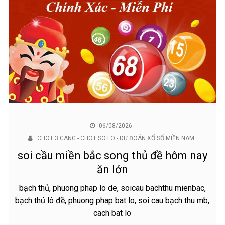
06/08/2026
CHOT 3 CANG - CHOT SO LO - DỰ ĐOÁN XỔ SỐ MIỀN NAM
soi cầu miền bắc song thủ đề hôm nay
ăn lớn
bạch thủ, phuong phap lo de, soicau bachthu mienbac,
bạch thủ lô đề, phuong phap bat lo, soi cau bạch thu mb,
cach bat lo