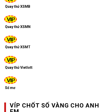
Quay thử XSMB
Quay thử XSMN
Quay thử XSMT
Quay thử Vietlott
Sổ mơ
VÍP CHỐT SỐ VÀNG CHO ANH
EM