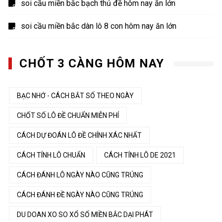
soi cầu miền bắc bạch thủ đề hôm nay ăn lớn
soi cầu miền bắc dàn lô 8 con hôm nay ăn lớn
CHỐT 3 CÀNG HÔM NAY
BẠC NHỚ - CÁCH BẮT SỐ THEO NGÀY
CHỐT SỐ LÔ ĐỀ CHUẨN MIỄN PHÍ
CÁCH DỰ ĐOÁN LÔ ĐỀ CHÍNH XÁC NHẤT
CÁCH TÍNH LÔ CHUẨN
CÁCH TÍNH LÔ DE 2021
CÁCH ĐÁNH LÔ NGÀY NÀO CŨNG TRÚNG
CÁCH ĐÁNH ĐỀ NGÀY NÀO CŨNG TRÚNG
DU DOAN XO SO XỔ SỐ MIỀN BẮC DẠI PHÁT