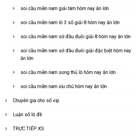
soi cầu miền nam giải tám hôm nay ăn lớn
soi cầu miền nam lô 3 số giải 8 hôm nay ăn lớn
soi cầu miền nam sớ đầu đuôi giải 8 hôm nay ăn lớn
soi cầu miền nam sớ đầu đuôi giải đặc biệt hôm nay
ăn lớn
soi cầu miền nam song thủ lô hôm nay ăn lớn
soi cầu miền nam xíu chủ hôm nay ăn lớn
Chuyên gia cho số vip
Luận số lô đề
TRỰC TIẾP XS