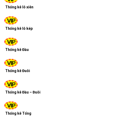
Thống kê lô xiên
Thống kê lô kép
Thống kê Đầu
Thống kê Đuôi
Thống kê Đầu – Đuôi
Thống kê Tổng