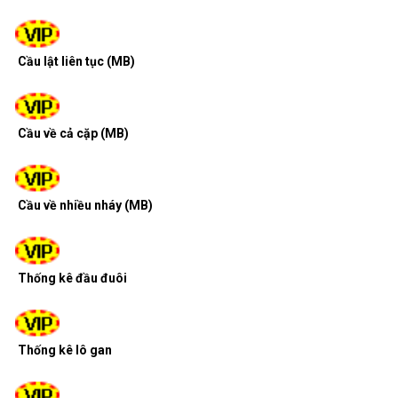
Cầu lật liên tục (MB)
Cầu về cả cặp (MB)
Cầu về nhiều nháy (MB)
Thống kê đầu đuôi
Thống kê lô gan