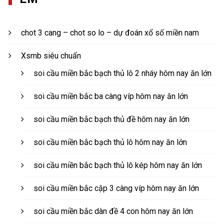
chot 3 cang – chot so lo – dự đoán xổ số miền nam
Xsmb siêu chuẩn
soi cầu miền bắc bạch thủ lô 2 nháy hôm nay ăn lớn
soi cầu miền bắc ba càng víp hôm nay ăn lớn
soi cầu miền bắc bạch thủ đề hôm nay ăn lớn
soi cầu miền bắc bạch thủ lô hôm nay ăn lớn
soi cầu miền bắc bạch thủ lô kép hôm nay ăn lớn
soi cầu miền bắc cặp 3 càng víp hôm nay ăn lớn
soi cầu miền bắc dàn đề 4 con hôm nay ăn lớn