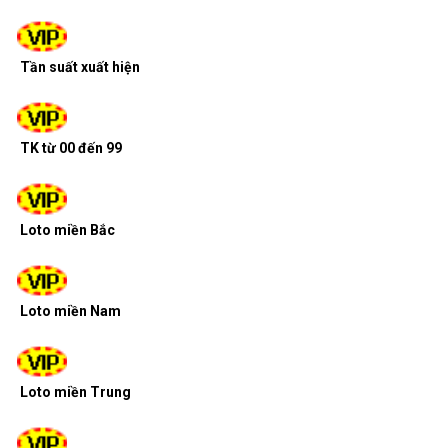
Tần suất xuất hiện
TK từ 00 đến 99
Loto miền Bắc
Loto miền Nam
Loto miền Trung