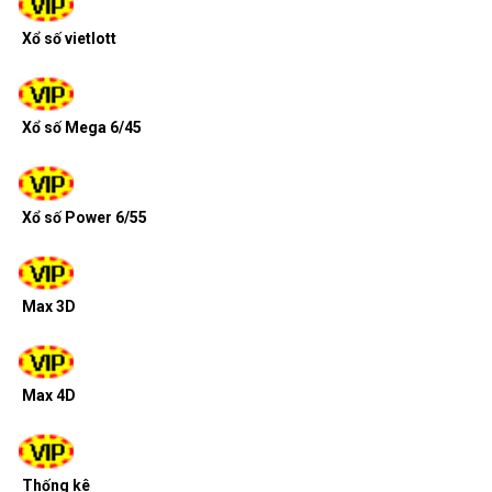
Xổ số vietlott
Xổ số Mega 6/45
Xổ số Power 6/55
Max 3D
Max 4D
Thống kê