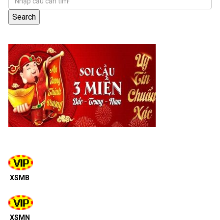
Search
XSMB
XSMN