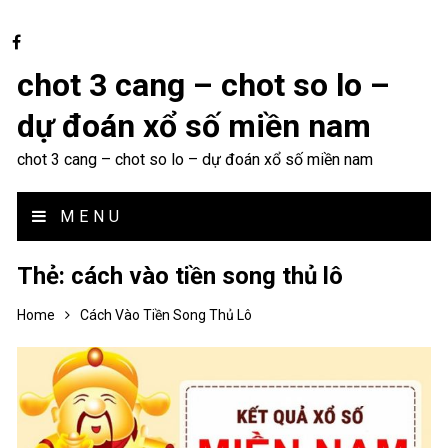
chot 3 cang – chot so lo –
dự đoán xổ số miền nam
chot 3 cang – chot so lo – dự đoán xổ số miền nam
MENU
Thẻ:
cách vào tiền song thủ lô
Home
Cách Vào Tiền Song Thủ Lô