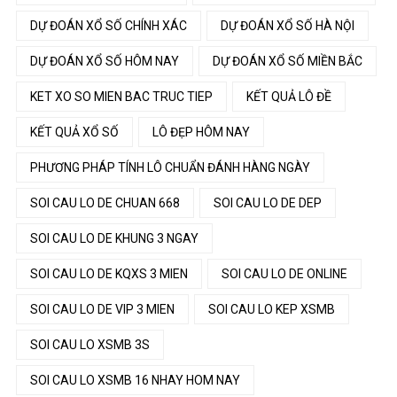
DỰ ĐOÁN XỔ SỐ CHÍNH XÁC
DỰ ĐOÁN XỔ SỐ HÀ NỘI
DỰ ĐOÁN XỔ SỐ HÔM NAY
DỰ ĐOÁN XỔ SỐ MIỀN BẮC
KET XO SO MIEN BAC TRUC TIEP
KẾT QUẢ LÔ ĐỀ
KẾT QUẢ XỔ SỐ
LÔ ĐẸP HÔM NAY
PHƯƠNG PHÁP TÍNH LÔ CHUẨN ĐÁNH HÀNG NGÀY
SOI CAU LO DE CHUAN 668
SOI CAU LO DE DEP
SOI CAU LO DE KHUNG 3 NGAY
SOI CAU LO DE KQXS 3 MIEN
SOI CAU LO DE ONLINE
SOI CAU LO DE VIP 3 MIEN
SOI CAU LO KEP XSMB
SOI CAU LO XSMB 3S
SOI CAU LO XSMB 16 NHAY HOM NAY