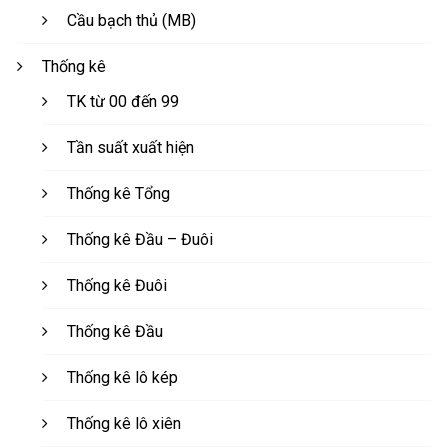
Cầu bạch thủ (MB)
Thống kê
TK từ 00 đến 99
Tần suất xuất hiện
Thống kê Tổng
Thống kê Đầu – Đuôi
Thống kê Đuôi
Thống kê Đầu
Thống kê lô kép
Thống kê lô xiên