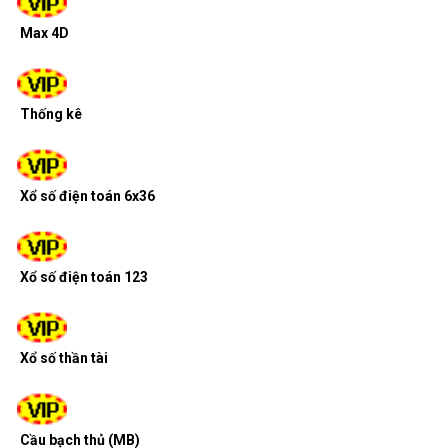
Max 4D
Thống kê
Xổ số điện toán 6x36
Xổ số điện toán 123
Xổ số thần tài
Cầu bạch thủ (MB)