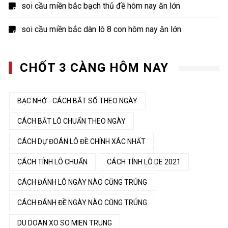
soi cầu miền bắc bạch thủ đề hôm nay ăn lớn
soi cầu miền bắc dàn lô 8 con hôm nay ăn lớn
CHỐT 3 CÀNG HÔM NAY
BẠC NHỚ - CÁCH BẮT SỐ THEO NGÀY
CÁCH BẮT LÔ CHUẨN THEO NGÀY
CÁCH DỰ ĐOÁN LÔ ĐỀ CHÍNH XÁC NHẤT
CÁCH TÍNH LÔ CHUẨN
CÁCH TÍNH LÔ DE 2021
CÁCH ĐÁNH LÔ NGÀY NÀO CŨNG TRÚNG
CÁCH ĐÁNH ĐỀ NGÀY NÀO CŨNG TRÚNG
DU DOAN XO SO MIEN TRUNG