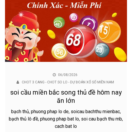
06/08/2026
CHOT 3 CANG - CHOT SO LO - DỰ ĐOÁN XỔ SỐ MIỀN NAM
soi cầu miền bắc song thủ đề hôm nay
ăn lớn
bạch thủ, phuong phap lo de, soicau bachthu mienbac,
bạch thủ lô đề, phuong phap bat lo, soi cau bạch thu mb,
cach bat lo