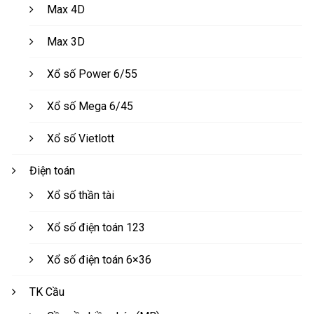
Max 4D
Max 3D
Xổ số Power 6/55
Xổ số Mega 6/45
Xổ số Vietlott
Điện toán
Xổ số thần tài
Xổ số điện toán 123
Xổ số điện toán 6×36
TK Cầu